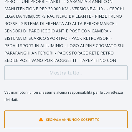
ZERO - - UNI PROPRIETARIO - - GARANZIA 3 ANNI CON
MANUTENZIONE PER 30.000 KM - VERSIONE A110 - - CERCHI
LEGA DA 18&quot; -S RAC NERO BRILLANTE - PINZE FRENO
ROSSE - SISTEMA DI FRENATA AD ALTA PERFORMANCE -
SENSORI DI PARCHEGGIO ANT E POST CON CAMERA -
SISTEMA DI SCARICO SPORTIVO - PACK RETROVISORI -
PEDALI SPORT IN ALLUMINIO - LOGO ALPINE CROMATO SUI
PARAFANGHI ANTERIORI - PACK STORAGE RETE RETRO
SEDILE POST VANO PORTAOGGETTI - TAPEPTTINO CON
LOGO ALPINE ______________________________ N.B. Si consiglia
Mostra tutto...
sempre la clientela di contattarci telefonicamente per avere
delucidazioni e maggior informazioni sulle nostre vetture. Il
nostro impegno per garantire l&apos;esattezza e la precisione
Vetrinamotori.it non si assume alcuna responsabilità per la correttezza
delle informazioni riportate nei nostri annunci è sempre
dei dati.
massimo. Ciononostante, in alcuni casi, potrebbero verificarsi
delle incongruenze involontarie riguardanti le immagini e la
descrizione degli accessori. A tal proposito, n...
SEGNALA ANNUNCIO SOSPETTO