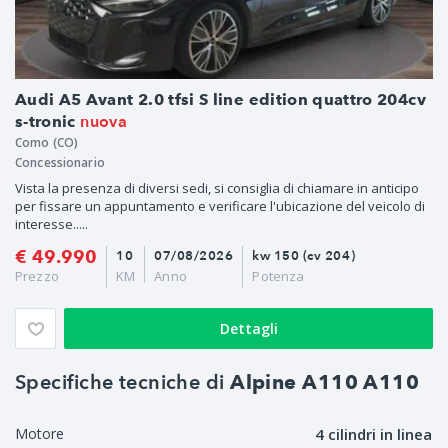
Audi A5 Avant 2.0 tfsi S line edition quattro 204cv
nuova
s-tronic
Como (CO)
Concessionario
Vista la presenza di diversi sedi, si consiglia di chiamare in anticipo
per fissare un appuntamento e verificare l'ubicazione del veicolo di
interesse.....
€ 49.990
10
07/08/2026
kw 150 (cv 204)
Prezzo
KM
Anno
Potenza
Dettagli
Specifiche tecniche di
Alpine A110 A110
Motore
4 cilindri in linea