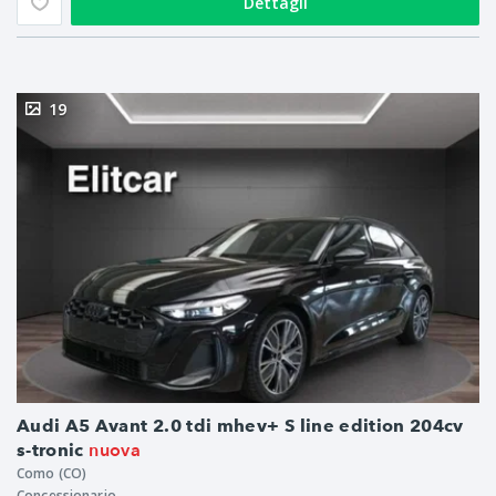
Dettagli
19
Audi A5 Avant 2.0 tdi mhev+ S line edition 204cv
nuova
s-tronic
Como (CO)
Concessionario