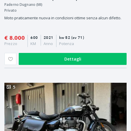
Paderno Dugnano (MI)
Privato
Moto praticamente nuova in condizioni ottime senza alcun difetto.
€ 8.000
600
2021
kw 52 (cv 71)
Prezzo
KM
Anno
Potenza
Dettagli
5