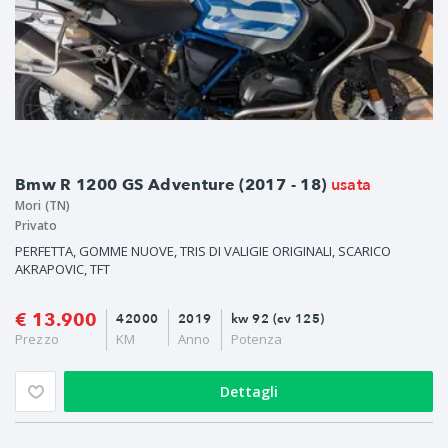
usata
Bmw R 1200 GS Adventure (2017 - 18)
Mori (TN)
Privato
PERFETTA, GOMME NUOVE, TRIS DI VALIGIE ORIGINALI, SCARICO
AKRAPOVIC, TFT
€ 13.900
42000
2019
kw 92 (cv 125)
Prezzo
KM
Anno
Potenza
Dettagli