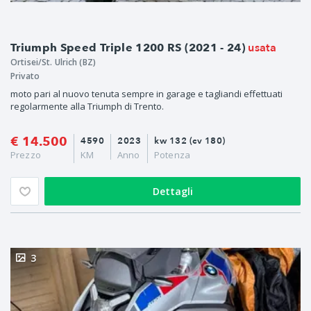
usata
Triumph Speed Triple 1200 RS (2021 - 24)
Ortisei/St. Ulrich (BZ)
Privato
moto pari al nuovo tenuta sempre in garage e tagliandi effettuati
regolarmente alla Triumph di Trento.
€ 14.500
4590
2023
kw 132 (cv 180)
Prezzo
KM
Anno
Potenza
Dettagli
3