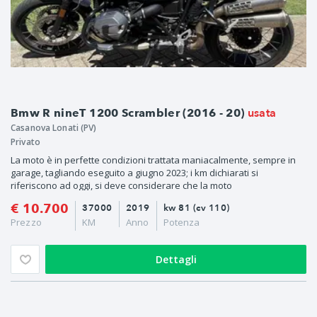
usata
Bmw R nineT 1200 Scrambler (2016 - 20)
Casanova Lonati (PV)
Privato
La moto è in perfette condizioni trattata maniacalmente, sempre in
garage, tagliando eseguito a giugno 2023; i km dichiarati si
riferiscono ad oggi, si deve considerare che la moto
€ 10.700
37000
2019
kw 81 (cv 110)
Prezzo
KM
Anno
Potenza
Dettagli