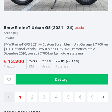
usata
Bmw R nineT Urban GS (2021 - 24)
Arese (MI)
Privato
BMW R nineT G/S 2021 — Custom Scrambler | Unit Garage | 7.700 km
| Full Optional Vendo BMW R nineT G/S 2021, immatricolata a
Dicembre 2020, con soli 7.700 km. La moto è stata ma
€ 13.200
7697
2020
kw 81 (cv 110)
Prezzo
KM
Anno
Potenza
Dettagli
1
2
3
4
5
6
9