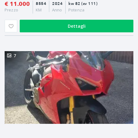
€ 11.000
8554
2024
kw 82 (cv 111)
Prezzo
KM
Anno
Potenza
Dettagli
7