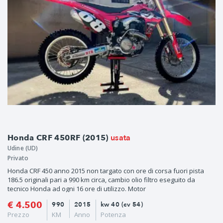
usata
Honda CRF 450RF (2015)
Udine (UD)
Privato
Honda CRF 450 anno 2015 non targato con ore di corsa fuori pista
186.5 originali pari a 990 km circa, cambio olio filtro eseguito da
tecnico Honda ad ogni 16 ore di utilizzo. Motor
€ 4.500
990
2015
kw 40 (cv 54)
Prezzo
KM
Anno
Potenza