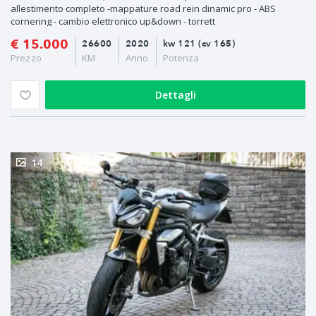
allestimento completo -mappature road rein dinamic pro - ABS
cornering - cambio elettronico up&down - torrett
€ 15.000
26600
2020
kw 121 (cv 165)
Prezzo
KM
Anno
Potenza
Dettagli
14