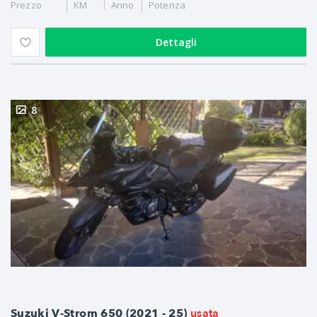
Prezzo
KM
Anno
Potenza
Dettagli
8
usata
Suzuki V-Strom 650 (2021 - 25)