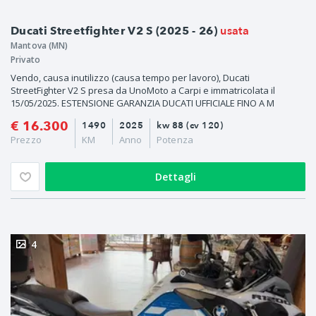
usata
Ducati Streetfighter V2 S (2025 - 26)
Mantova (MN)
Privato
Vendo, causa inutilizzo (causa tempo per lavoro), Ducati
StreetFighter V2 S presa da UnoMoto a Carpi e immatricolata il
15/05/2025. ESTENSIONE GARANZIA DUCATI UFFICIALE FINO A M
€ 16.300
1490
2025
kw 88 (cv 120)
Prezzo
KM
Anno
Potenza
Dettagli
4