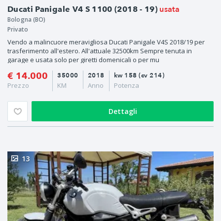
usata
Ducati Panigale V4 S 1100 (2018 - 19)
Bologna (BO)
Privato
Vendo a malincuore meravigliosa Ducati Panigale V4S 2018/19 per
trasferimento all'estero. All'attuale 32500km Sempre tenuta in
garage e usata solo per giretti domenicali o per mu
€ 14.000
35000
2018
kw 158 (cv 214)
Prezzo
KM
Anno
Potenza
Dettagli
13