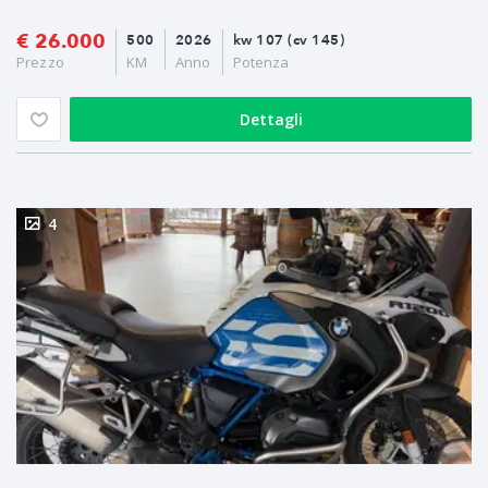
€ 26.000
500
2026
kw 107 (cv 145)
Prezzo
KM
Anno
Potenza
Dettagli
4