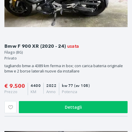
usata
Bmw F 900 XR (2020 - 24)
Filago (BG)
Privato
tagliando bmw a 4389 km ferma in box; con carica bateria originale
bmw e 2 borse laterali nuove da installare
€ 9.500
4400
2022
kw 77 (cv 105)
Prezzo
KM
Anno
Potenza
Dettagli