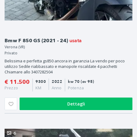
usata
Bmw F 850 GS (2021 - 24)
Verona (VR)
Privato
Belissima e perfetta gs850 ancora in garanzia La vendo per poco
utilizzo Sedile riabbassato e manopole riscaldate 4 pacchetti
Chiamare allo 3407282504
€ 11.500
9300
2022
kw 70 (cv 95)
Prezzo
KM
Anno
Potenza
Dettagli
6