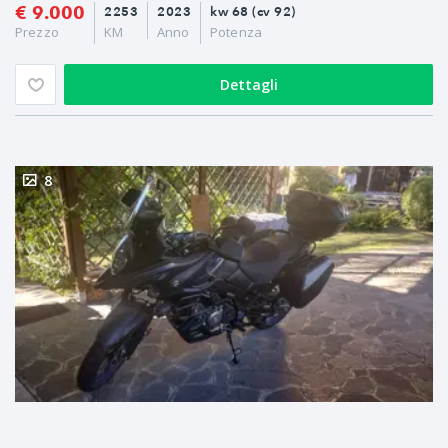
€ 9.000
2253
2023
kw 68 (cv 92)
Prezzo
KM
Anno
Potenza
Dettagli
8