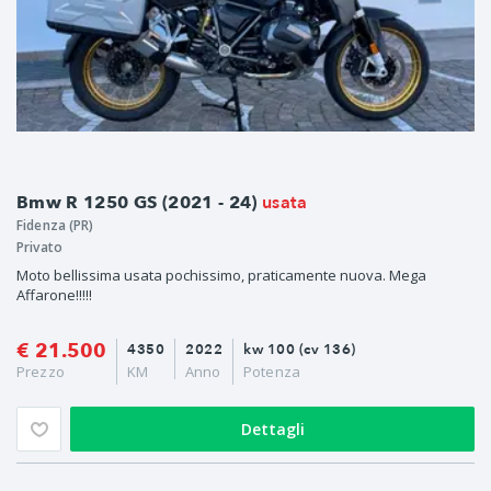
usata
Bmw R 1250 GS (2021 - 24)
Fidenza (PR)
Privato
Moto bellissima usata pochissimo, praticamente nuova. Mega
Affarone!!!!!
€ 21.500
4350
2022
kw 100 (cv 136)
Prezzo
KM
Anno
Potenza
Dettagli