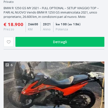
Privato
BMW R 1250 GS MY 2021 – FULL OPTIONAL – SETUP VIAGGIO TOP –
PARI AL NUOVO Vendo BMW R 1250 GS immatricolata 2021, unico
proprietario, 26.600 km, in condizioni pari al nuovo. Moto
€ 18.900
26600
2021
kw 100 (cv 136)
Prezzo
KM
Anno
Potenza
Dettagli
6