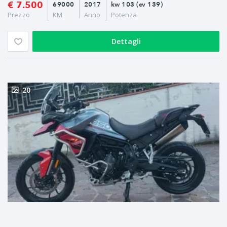
€ 7.500
69000
2017
kw 103 (cv 139)
Prezzo
KM
Anno
Potenza
Dettagli
20