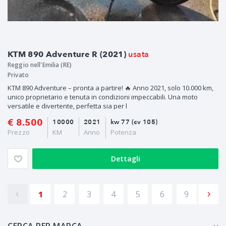
usata
KTM 890 Adventure R (2021)
Reggio nell'Emilia (RE)
Privato
KTM 890 Adventure – pronta a partire! 🔥 Anno 2021, solo 10.000 km,
unico proprietario e tenuta in condizioni impeccabili. Una moto
versatile e divertente, perfetta sia per l
€ 8.500
10000
2021
kw 77 (cv 105)
Prezzo
KM
Anno
Potenza
Dettagli
1
2
3
4
5
6
9
CERCA PER MARCA