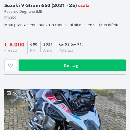
usata
Suzuki V-Strom 650 (2021 - 25)
Paderno Dugnano (MI)
Privato
Moto praticamente nuova in condizioni ottime senza alcun difetto.
€ 8.000
600
2021
kw 52 (cv 71)
Prezzo
KM
Anno
Potenza
Dettagli
16