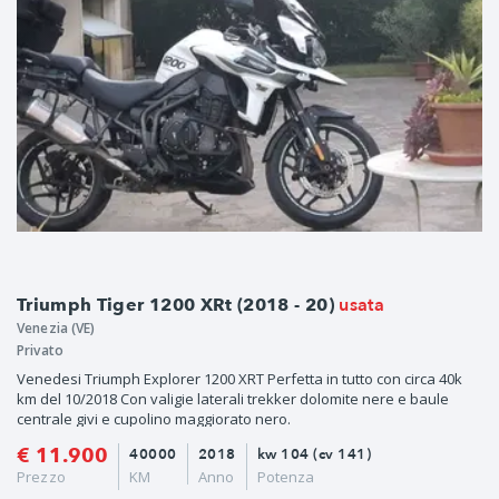
usata
Triumph Tiger 1200 XRt (2018 - 20)
Venezia (VE)
Privato
Venedesi Triumph Explorer 1200 XRT Perfetta in tutto con circa 40k
km del 10/2018 Con valigie laterali trekker dolomite nere e baule
centrale givi e cupolino maggiorato nero.
€ 11.900
40000
2018
kw 104 (cv 141)
Prezzo
KM
Anno
Potenza