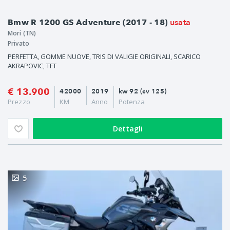
usata
Bmw R 1200 GS Adventure (2017 - 18)
Mori (TN)
Privato
PERFETTA, GOMME NUOVE, TRIS DI VALIGIE ORIGINALI, SCARICO
AKRAPOVIC, TFT
€ 13.900
42000
2019
kw 92 (cv 125)
Prezzo
KM
Anno
Potenza
Dettagli
5