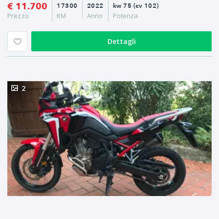
€ 11.700
17300
2022
kw 75 (cv 102)
Prezzo
KM
Anno
Potenza
Dettagli
2