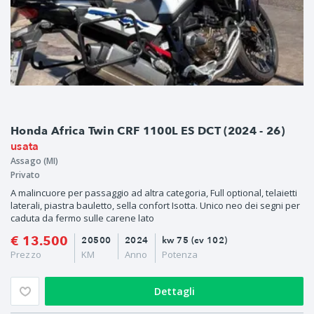
Honda Africa Twin CRF 1100L ES DCT (2024 - 26)
usata
Assago (MI)
Privato
A malincuore per passaggio ad altra categoria, Full optional, telaietti
laterali, piastra bauletto, sella confort Isotta. Unico neo dei segni per
caduta da fermo sulle carene lato
€ 13.500
20500
2024
kw 75 (cv 102)
Prezzo
KM
Anno
Potenza
Dettagli