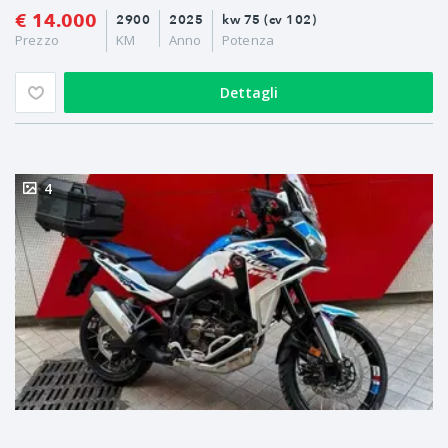
€ 14.000
2900
2025
kw 75 (cv 102)
Prezzo
KM
Anno
Potenza
Dettagli
4