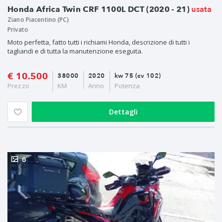
usata
Honda Africa Twin CRF 1100L DCT (2020 - 21)
Ziano Piacentino (PC)
Privato
Moto perfetta, fatto tutti i richiami Honda, descrizione di tutti i
tagliandi e di tutta la manutenzione eseguita.
€ 10.500
38000
2020
kw 75 (cv 102)
Prezzo
KM
Anno
Potenza
Dettagli
6