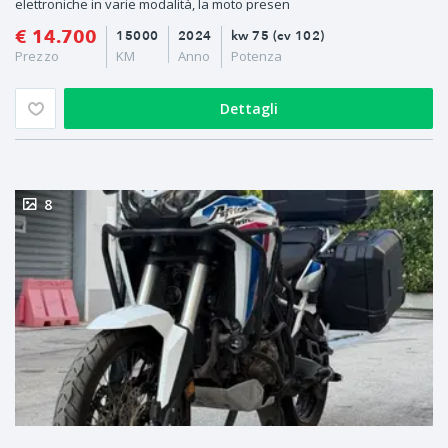
elettroniche in varie modalità, la moto presen
€ 14.700
15000
2024
kw 75 (cv 102)
Prezzo
KM
Anno
Potenza
Dettagli
8