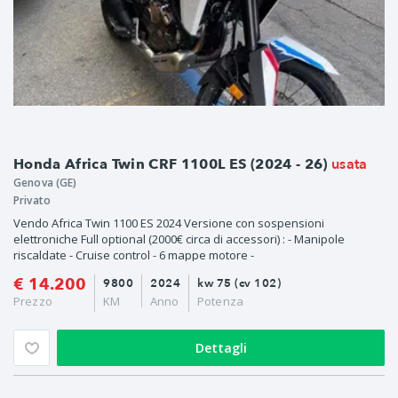
usata
Honda Africa Twin CRF 1100L ES (2024 - 26)
Genova (GE)
Privato
Vendo Africa Twin 1100 ES 2024 Versione con sospensioni
elettroniche Full optional (2000€ circa di accessori) : - Manipole
riscaldate - Cruise control - 6 mappe motore -
€ 14.200
9800
2024
kw 75 (cv 102)
Prezzo
KM
Anno
Potenza
Dettagli