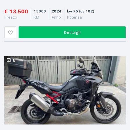
€ 13.500
13000
2024
kw 75 (cv 102)
Prezzo
KM
Anno
Potenza
Dettagli
6