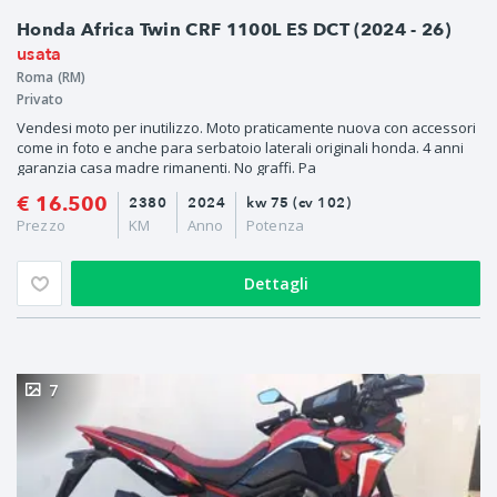
Honda Africa Twin CRF 1100L ES DCT (2024 - 26)
usata
Roma (RM)
Privato
Vendesi moto per inutilizzo. Moto praticamente nuova con accessori
come in foto e anche para serbatoio laterali originali honda. 4 anni
garanzia casa madre rimanenti. No graffi. Pa
€ 16.500
2380
2024
kw 75 (cv 102)
Prezzo
KM
Anno
Potenza
Dettagli
7