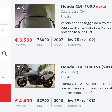
usata
Honda CBF 1000
6
Casalgrasso (CN)
Privato
Vendo per passaggio ad altro mode
bauletto in tinta marchiato Honda 
profondità a led Luci
€ 3.500
73000
2007
kw 75 (cv 102)
Prezzo
KM
Anno
Potenza
Honda CBF 1000 ST (2010
5
Viterbo (VT)
ATA
Privato
Honda CBF 1000 ST con abs combin
presa ricarica, cupolino maggiorat
interne, moto in perf
€ 4.400
52900
2010
kw 79 (cv 108)
Prezzo
KM
Anno
Potenza