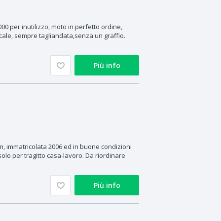
 per inutilizzo, moto in perfetto ordine,
cale, sempre tagliandata,senza un graffio.
Più info
a
 immatricolata 2006 ed in buone condizioni
lo per tragitto casa-lavoro. Da riordinare
Più info