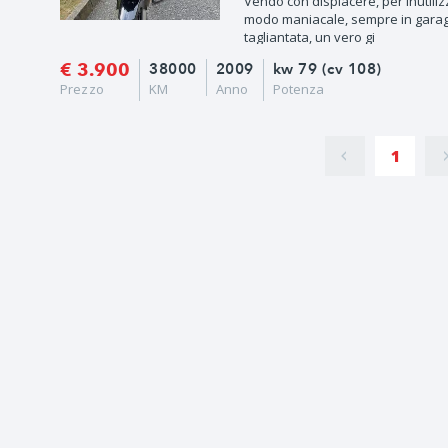
Vendo con dispiacere, per inutiliz
modo maniacale, sempre in garage
tagliantata, un vero gi
€ 3.900
38000
2009
kw 79 (cv 108)
Prezzo
KM
Anno
Potenza
1