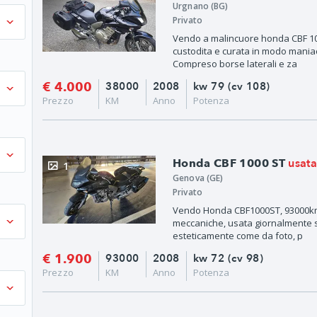
Urgnano (BG)
Privato
Vendo a malincuore honda CBF 1000
custodita e curata in modo mania
Compreso borse laterali e za
€ 4.000
38000
2008
kw 79 (cv 108)
Prezzo
KM
Anno
Potenza
usat
Honda CBF 1000 ST
1
Genova (GE)
Privato
Vendo Honda CBF1000ST, 93000km,
meccaniche, usata giornalmente so
esteticamente come da foto, p
€ 1.900
93000
2008
kw 72 (cv 98)
Prezzo
KM
Anno
Potenza