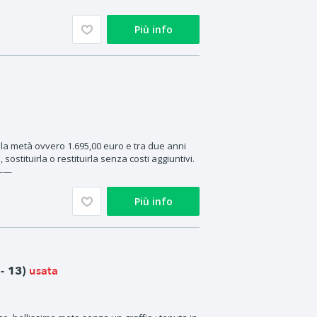
Più info
a metà ovvero 1.695,00 euro e tra due anni
 sostituirla o restituirla senza costi aggiuntivi.
——
Più info
usata
- 13)