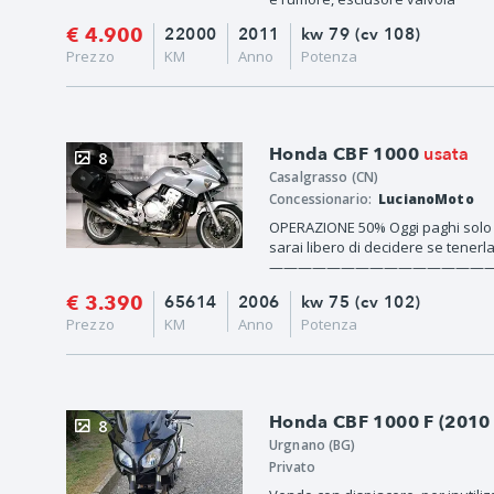
€ 4.900
22000
2011
kw 79 (cv 108)
Prezzo
KM
Anno
Potenza
usata
Honda CBF 1000
8
Casalgrasso (CN)
Concessionario:
LucianoMoto
OPERAZIONE 50% Oggi paghi solo l
sarai libero di decidere se tenerla,
———————————————
€ 3.390
65614
2006
kw 75 (cv 102)
Prezzo
KM
Anno
Potenza
Honda CBF 1000 F (2010 
8
Urgnano (BG)
Privato