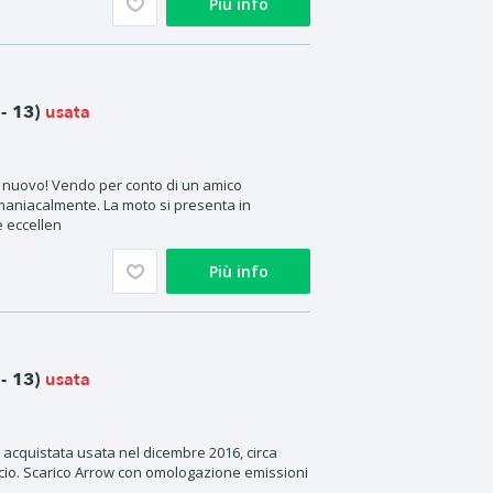
Più info
usata
- 13)
l nuovo! Vendo per conto di un amico
aniacalmente. La moto si presenta in
e eccellen
Più info
usata
- 13)
acquistata usata nel dicembre 2016, circa
io. Scarico Arrow con omologazione emissioni