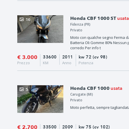
usat
Honda CBF 1000 ST
16
Fidenza (PR)
Privato
Moto con qualche segno Ferma da
Batteria Oli Gomme 80% Nessun p
corredo Per info t
€ 3.000
33600
2011
kw 72 (cv 98)
Prezzo
KM
Anno
Potenza
usata
Honda CBF 1000
5
Carugate (MI)
Privato
Moto perfetta, sempre tagliandata
€ 2.700
33500
2009
kw 75 (cv 102)