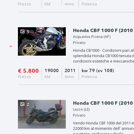
Prezzo
KM
Anno
Potenza
Honda CBF 1000 F (2010 
5
Acquaviva Picena (AP)
Privato
Honda CB1000 - Condizioni pari a
splendida Honda CB1000 tenuta m
condizioni estetiche e meccanich
€ 5.800
19000
2011
kw 79 (cv 108)
Prezzo
KM
Anno
Potenza
Honda CBF 1000 F (2010 
2
Lecce (LE)
Privato
Vendo Honda CBF 1000 del 2011 e 
22000 km al momento dell' annunc
e rumore, esclusore valvola