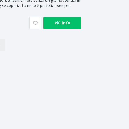
zo, bellissima moto senza un graffio ; tenuta in
 e coperta. La moto è perfetta , sempre
Più info