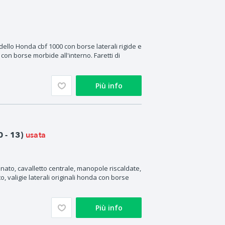
llo Honda cbf 1000 con borse laterali rigide e
con borse morbide all'interno. Faretti di
Più info
usata
 - 13)
ato, cavalletto centrale, manopole riscaldate,
o, valigie laterali originali honda con borse
Più info