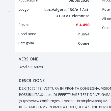
Pubblicato il
06/08/2026
Prod
Luogo
Loc.Valgera, 130/e-f Asti
Pote
14100 AT Piemonte
Alime
Prezzo
€ 4.490
Color
Condizione
nuova
Categoria
Coupé
VERSIONE
325d cat Attiva
DESCRIZIONE
DEK:[1675478] VETTURA IN PRONTA CONSEGNA, VISION
POSSIBILITA\&apos; DI EFFETTUARE TEST DRIVE. GAR
(https://www.conformgest.it/prodotti/completa.php)
RITIRIAMO LA VS. PERMUTA CON QUOTAZIONE PERSONA