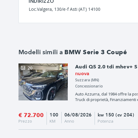
INDIRIZZO
Loc.Valgera, 130/e-f Asti (AT) 14100
Modelli simili a
BMW Serie 3 Coupé
Audi Q5 2.0 tdi mhev+ S 
20
nuova
Suzzara (MN)
Concessionario
Auto Azzurra, dal 1984 offre la po
Truck di proprietà, Finanziamenti e
€ 72.700
100
06/08/2026
kw 150 (cv 204)
Prezzo
KM
Anno
Potenza