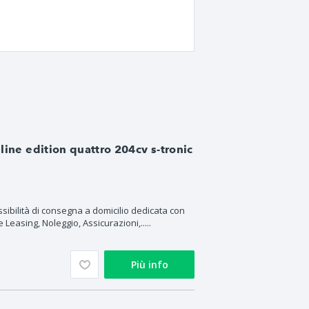
line edition quattro 204cv s-tronic
ssibilità di consegna a domicilio dedicata con
 Leasing, Noleggio, Assicurazioni,.....
Più info