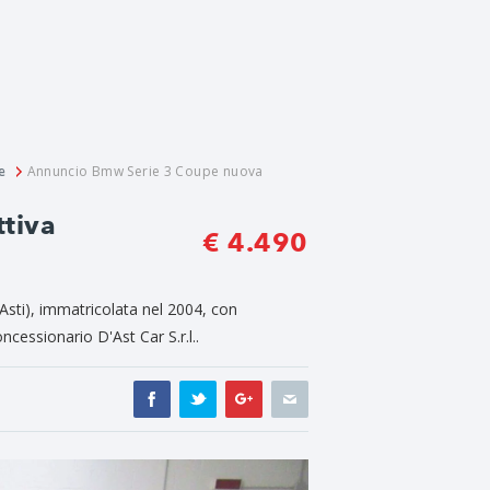
e
Annuncio Bmw Serie 3 Coupe nuova
tiva
€ 4.490
sti), immatricolata nel 2004, con
cessionario D'Ast Car S.r.l..
Next