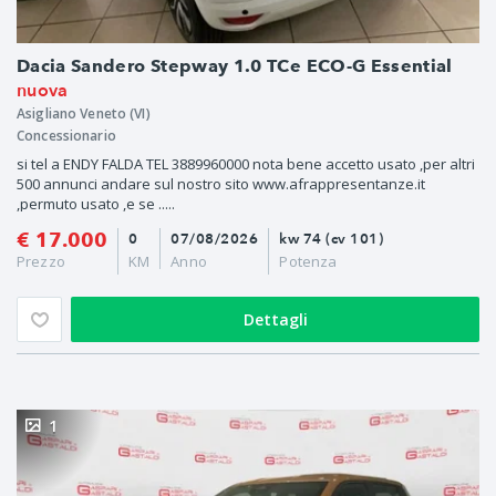
Dacia Sandero Stepway 1.0 TCe ECO-G Essential
nuova
Asigliano Veneto (VI)
Concessionario
si tel a ENDY FALDA TEL 3889960000 nota bene accetto usato ,per altri
500 annunci andare sul nostro sito www.afrappresentanze.it
,permuto usato ,e se .....
€ 17.000
0
07/08/2026
kw 74 (cv 101)
Prezzo
KM
Anno
Potenza
Dettagli
1