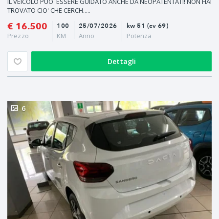
IL VEICOLO PUO' ESSERE GUIDATO ANCHE DA NEOPATENTATI! NON HAI
TROVATO CIO' CHE CERCH.....
€ 16.500
100
25/07/2026
kw 51 (cv 69)
Prezzo
KM
Anno
Potenza
Dettagli
6