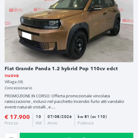
Fiat Grande Panda 1.2 hybrid Pop 110cv edct
nuova
Villaga (VI)
Concessionario
PROMOZIONE IN CORSO: Offerta promozionale vincolata
rateizzazione , incluso nel pacchetto Incendio furto atti vandalici
eventi naturali cristalli , e.....
€ 17.900
10
07/08/2026
kw 81 (cv 110)
Prezzo
KM
Anno
Potenza