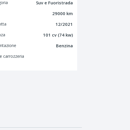
oria
Suv e Fuoristrada
29000 km
otta
12/2021
nza
101 cv (74 kw)
ntazione
Benzina
e carrozzeria