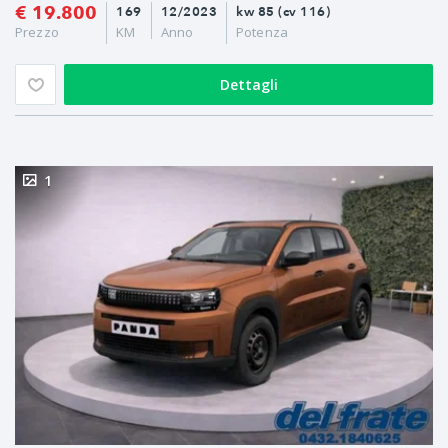
€ 19.800
169
12/2023
kw 85 (cv 116)
Prezzo
KM
Anno
Potenza
Dettagli
1