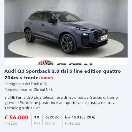
Audi Q3 Sportback 2.0 tfsi S line edition quattro
nuova
204cv s-tronic
Cervignano del Friuli (UD)
Concessionario:
Global S.r.l.
S LINE Fari a LED plus telecamera di retromarcia Gancio di traino
girevole Portellone posteriore ad apertura e chiusura elettrica
Tecnologia plus Gar.....
€ 56.000
10
6/2026
kw 150 (cv 204)
Prezzo
KM
Anno
Potenza