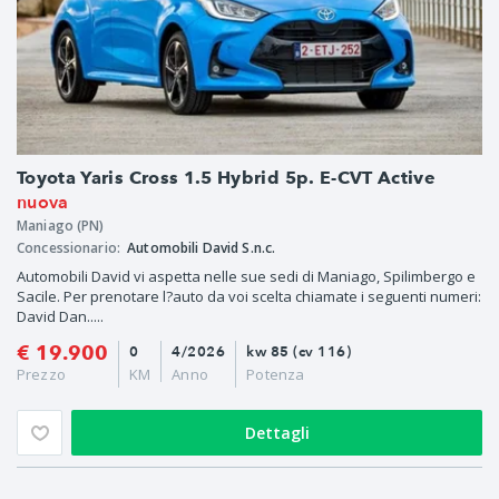
Toyota Yaris Cross 1.5 Hybrid 5p. E-CVT Active
nuova
Maniago (PN)
Concessionario:
Automobili David S.n.c.
Automobili David vi aspetta nelle sue sedi di Maniago, Spilimbergo e
Sacile. Per prenotare l?auto da voi scelta chiamate i seguenti numeri:
David Dan.....
€ 19.900
0
4/2026
kw 85 (cv 116)
Prezzo
KM
Anno
Potenza
Dettagli