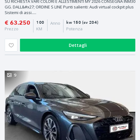
SU RICHIESTA VARI COLORI E ALLESTIMENTI MY 2026 CONSEGNA INM30
GG. DALL&#x27; ORDINE S LINE Punti salienti: Audi virtual cockpit plus
Sistemi di assi.....
€ 63.250
100
kw 150 (cv 204)
Anno
Prezzo
KM
Potenza
Dettagli
9