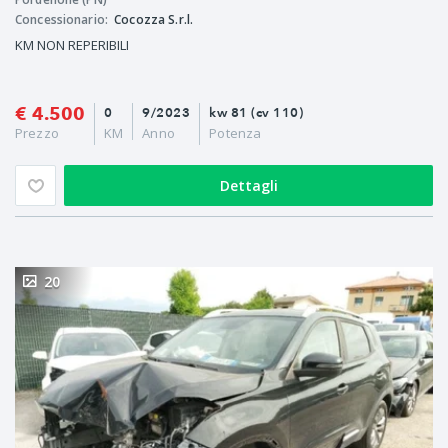
Concessionario:
Cocozza S.r.l.
KM NON REPERIBILI
€ 4.500
0
9/2023
kw 81 (cv 110)
Prezzo
KM
Anno
Potenza
Dettagli
20