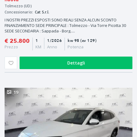
Tolmezzo (UD)
Concessionario:
Cat S.r.l.
I NOSTRI PREZZI ESPOSTI SONO REALI SENZA ALCUN SCONTO
FINANZIAMENTO SEDE PRINCIPALE : Tolmezzo - Via Torre Picotta 30
SEDE SECONDARIA : Sappada - Borg.....
€ 25.800
1
1/2026
kw 95 (cv 129)
Prezzo
KM
Anno
Potenza
Dettagli
19