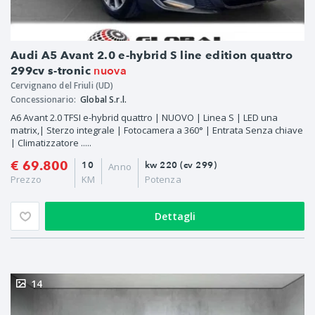
Audi A5 Avant 2.0 e-hybrid S line edition quattro
nuova
299cv s-tronic
Cervignano del Friuli (UD)
Concessionario:
Global S.r.l.
A6 Avant 2.0 TFSI e-hybrid quattro | NUOVO | Linea S | LED una
matrix,| Sterzo integrale | Fotocamera a 360° | Entrata Senza chiave
| Climatizzatore .....
€ 69.800
10
kw 220 (cv 299)
Anno
Prezzo
KM
Potenza
Dettagli
14