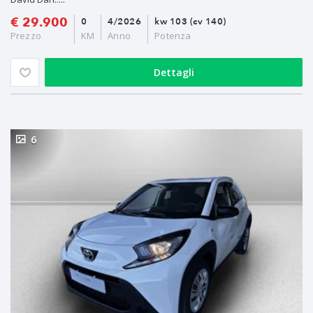
€ 29.900
0
4/2026
kw 103 (cv 140)
Prezzo
KM
Anno
Potenza
Dettagli
6