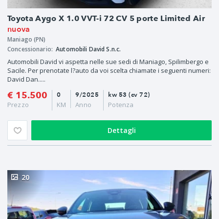
Toyota Aygo X 1.0 VVT-i 72 CV 5 porte Limited Air
nuova
Maniago (PN)
Concessionario:
Automobili David S.n.c.
Automobili David vi aspetta nelle sue sedi di Maniago, Spilimbergo e
Sacile. Per prenotate l?auto da voi scelta chiamate i seguenti numeri:
David Dan.....
€ 15.500
0
9/2025
kw 53 (cv 72)
Prezzo
KM
Anno
Potenza
Dettagli
20