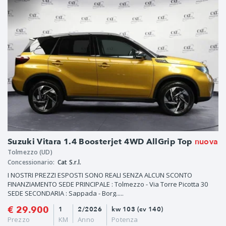
nuova
Suzuki Vitara 1.4 Boosterjet 4WD AllGrip Top
Tolmezzo (UD)
Concessionario:
Cat S.r.l.
I NOSTRI PREZZI ESPOSTI SONO REALI SENZA ALCUN SCONTO
FINANZIAMENTO SEDE PRINCIPALE : Tolmezzo - Via Torre Picotta 30
SEDE SECONDARIA : Sappada - Borg.....
€ 29.900
1
2/2026
kw 103 (cv 140)
Prezzo
KM
Anno
Potenza