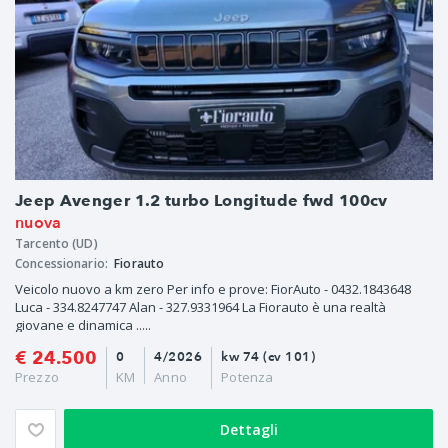
Jeep Avenger 1.2 turbo Longitude fwd 100cv
nuova
Tarcento (UD)
Concessionario:
Fiorauto
Veicolo nuovo a km zero Per info e prove: FiorAuto - 0432.1843648
Luca - 334.8247747 Alan - 327.9331964 La Fiorauto è una realtà
giovane e dinamica .....
€ 24.500
0
4/2026
kw 74 (cv 101)
Prezzo
KM
Anno
Potenza
Dettagli