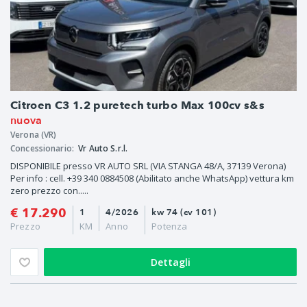
Citroen C3 1.2 puretech turbo Max 100cv s&s
nuova
Verona (VR)
Concessionario:
Vr Auto S.r.l.
DISPONIBILE presso VR AUTO SRL (VIA STANGA 48/A, 37139 Verona)
Per info : cell. +39 340 0884508 (Abilitato anche WhatsApp) vettura km
zero prezzo con.....
€ 17.290
1
4/2026
kw 74 (cv 101)
Prezzo
KM
Anno
Potenza
Dettagli