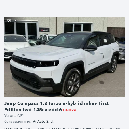
19
Jeep Compass 1.2 turbo e-hybrid mhev First
nuova
Edition fwd 145cv edct6
Verona (VR)
Concessionario:
Vr Auto S.r.l.
DISPONIBILE presso VR AUTO SRL (VIA STANGA 48/A, 37139 Verona)