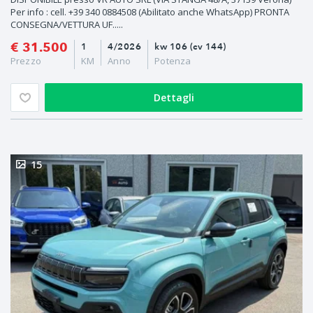
Per info : cell. +39 340 0884508 (Abilitato anche WhatsApp) PRONTA
CONSEGNA/VETTURA UF.....
€ 31.500
1
4/2026
kw 106 (cv 144)
Prezzo
KM
Anno
Potenza
Dettagli
15