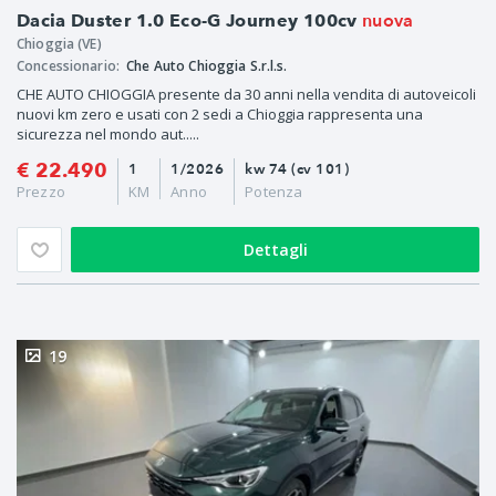
nuova
Dacia Duster 1.0 Eco-G Journey 100cv
Chioggia (VE)
Concessionario:
Che Auto Chioggia S.r.l.s.
CHE AUTO CHIOGGIA presente da 30 anni nella vendita di autoveicoli
nuovi km zero e usati con 2 sedi a Chioggia rappresenta una
sicurezza nel mondo aut.....
€ 22.490
1
1/2026
kw 74 (cv 101)
Prezzo
KM
Anno
Potenza
Dettagli
19