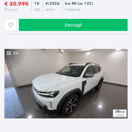
€ 20.990
10
4/2026
kw 90 (cv 122)
Prezzo
KM
Anno
Potenza
Dettagli
19