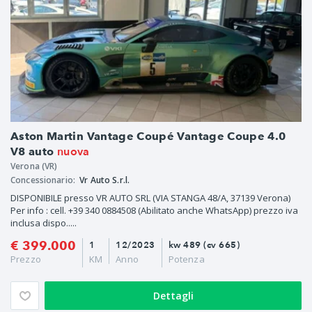
Aston Martin Vantage Coupé Vantage Coupe 4.0
nuova
V8 auto
Verona (VR)
Concessionario:
Vr Auto S.r.l.
DISPONIBILE presso VR AUTO SRL (VIA STANGA 48/A, 37139 Verona)
Per info : cell. +39 340 0884508 (Abilitato anche WhatsApp) prezzo iva
inclusa dispo.....
€ 399.000
1
12/2023
kw 489 (cv 665)
Prezzo
KM
Anno
Potenza
Dettagli