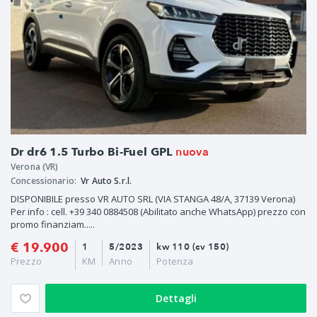
nuova
Dr dr6 1.5 Turbo Bi-Fuel GPL
Verona (VR)
Concessionario:
Vr Auto S.r.l.
DISPONIBILE presso VR AUTO SRL (VIA STANGA 48/A, 37139 Verona)
Per info : cell. +39 340 0884508 (Abilitato anche WhatsApp) prezzo con
promo finanziam.....
€ 19.900
1
5/2023
kw 110 (cv 150)
Prezzo
KM
Anno
Potenza
Dettagli