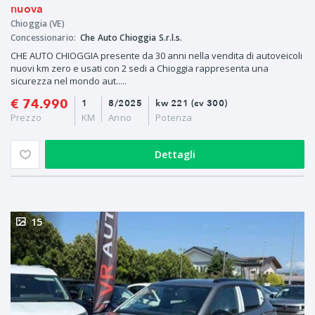
nuova
Chioggia (VE)
Concessionario:
Che Auto Chioggia S.r.l.s.
CHE AUTO CHIOGGIA presente da 30 anni nella vendita di autoveicoli
nuovi km zero e usati con 2 sedi a Chioggia rappresenta una
sicurezza nel mondo aut.....
€ 74.990
1
8/2025
kw 221 (cv 300)
Prezzo
KM
Anno
Potenza
Dettagli
15