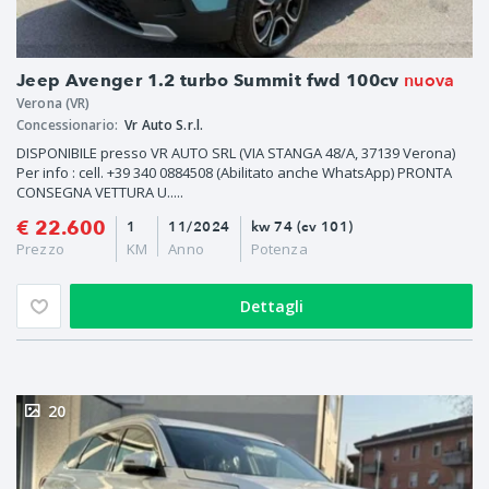
nuova
Jeep Avenger 1.2 turbo Summit fwd 100cv
Verona (VR)
Concessionario:
Vr Auto S.r.l.
DISPONIBILE presso VR AUTO SRL (VIA STANGA 48/A, 37139 Verona)
Per info : cell. +39 340 0884508 (Abilitato anche WhatsApp) PRONTA
CONSEGNA VETTURA U.....
€ 22.600
1
11/2024
kw 74 (cv 101)
Prezzo
KM
Anno
Potenza
Dettagli
20