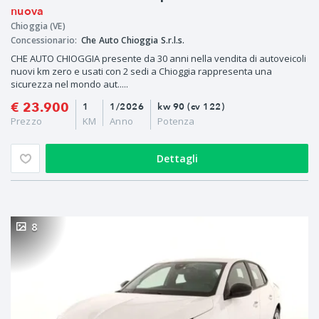
nuova
Chioggia (VE)
Concessionario:
Che Auto Chioggia S.r.l.s.
CHE AUTO CHIOGGIA presente da 30 anni nella vendita di autoveicoli
nuovi km zero e usati con 2 sedi a Chioggia rappresenta una
sicurezza nel mondo aut.....
€ 23.900
1
1/2026
kw 90 (cv 122)
Prezzo
KM
Anno
Potenza
Dettagli
8