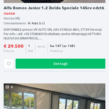
Alfa Romeo Junior 1.2 ibrida Speciale 145cv edct6
nuova
Verona (VR)
Concessionario:
Vr Auto S.r.l.
DISPONIBILE presso VR AUTO SRL (VIA STANGA 48/A, 37139 Verona)
Per info : cell. +39 3758643016 (Abilitato anche WhatsApp) VETTURA
NUOVA DA IMMATRICOL.....
€ 29.500
1
kw 107 (cv 145)
Anno
Prezzo
KM
Potenza
Dettagli
8