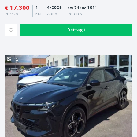
€ 17.300
1
4/2026
kw 74 (cv 101)
Prezzo
KM
Anno
Potenza
Dettagli
15