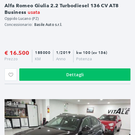
Alfa Romeo Giulia 2.2 Turbodiesel 136 CV AT8
usata
Business
Oppido Lucano (PZ)
Concessionario:
Basile Auto s.r.l.
€ 16.500
185000
1/2019
kw 100 (cv 136)
Prezzo
KM
Anno
Potenza
Dettagli
11