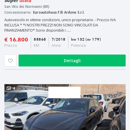
usata
Super
San Vito dei Normanni (BR)
Concessionario:
Euroautohaus F.lli Ardone S.r.l.
Autoveicolo in ottime condizioni, unico proprietario. - Prezzo IVA
INCLUSA * *I NOSTRI PREZZI NON SONO VINCOLATI DA
FINANZIAMENTO* Sono disponibili i .....
€ 16.800
88868
7/2018
kw 132 (cv 179)
Prezzo
KM
Anno
Potenza
Dettagli
4