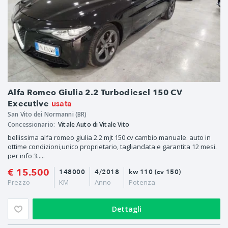
Alfa Romeo Giulia 2.2 Turbodiesel 150 CV
usata
Executive
San Vito dei Normanni (BR)
Concessionario:
Vitale Auto di Vitale Vito
bellissima alfa romeo giulia 2.2 mjt 150 cv cambio manuale. auto in
ottime condizioni,unico proprietario, tagliandata e garantita 12 mesi.
per info 3.....
€ 15.500
148000
4/2018
kw 110 (cv 150)
Prezzo
KM
Anno
Potenza
Dettagli