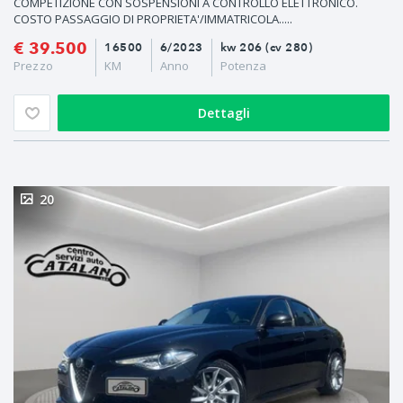
COMPETIZIONE CON SOSPENSIONI A CONTROLLO ELETTRONICO.
COSTO PASSAGGIO DI PROPRIETA'/IMMATRICOLA.....
€ 39.500
16500
6/2023
kw 206 (cv 280)
Prezzo
KM
Anno
Potenza
Dettagli
20