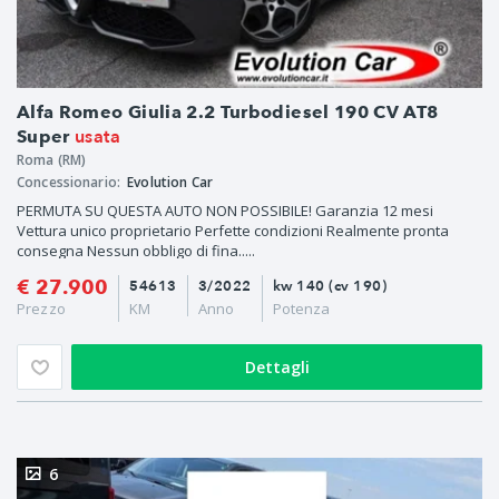
Alfa Romeo Giulia 2.2 Turbodiesel 190 CV AT8
usata
Super
Roma (RM)
Concessionario:
Evolution Car
PERMUTA SU QUESTA AUTO NON POSSIBILE! Garanzia 12 mesi
Vettura unico proprietario Perfette condizioni Realmente pronta
consegna Nessun obbligo di fina.....
€ 27.900
54613
3/2022
kw 140 (cv 190)
Prezzo
KM
Anno
Potenza
Dettagli
6