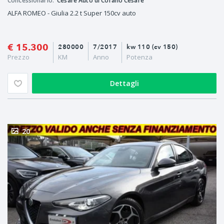
Concessionario:
Cesare Auto di Cofano Cesare
ALFA ROMEO - Giulia 2.2 t Super 150cv auto
€ 15.300
280000
7/2017
kw 110 (cv 150)
Prezzo
KM
Anno
Potenza
Dettagli
20