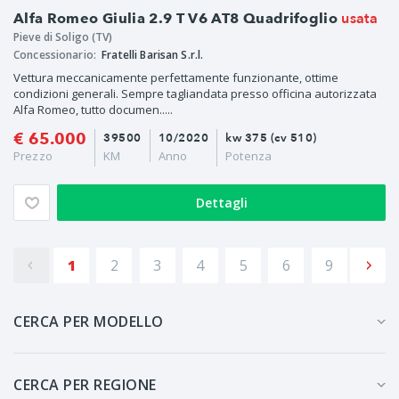
usata
Alfa Romeo Giulia 2.9 T V6 AT8 Quadrifoglio
Pieve di Soligo (TV)
Concessionario:
Fratelli Barisan S.r.l.
Vettura meccanicamente perfettamente funzionante, ottime
condizioni generali. Sempre tagliandata presso officina autorizzata
Alfa Romeo, tutto documen.....
€ 65.000
39500
10/2020
kw 375 (cv 510)
Prezzo
KM
Anno
Potenza
Dettagli
1
2
3
4
5
6
9
CERCA PER MODELLO
CERCA PER REGIONE