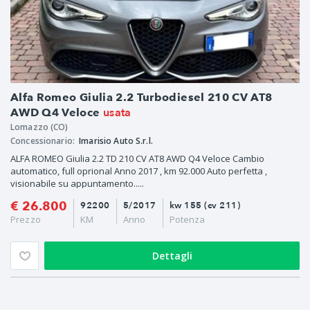
Alfa Romeo Giulia 2.2 Turbodiesel 210 CV AT8
usata
AWD Q4 Veloce
Lomazzo (CO)
Concessionario:
Imarisio Auto S.r.l.
ALFA ROMEO Giulia 2.2 TD 210 CV AT8 AWD Q4 Veloce Cambio
automatico, full oprional Anno 2017 , km 92.000 Auto perfetta ,
visionabile su appuntamento.....
€ 26.800
92200
5/2017
kw 155 (cv 211)
Prezzo
KM
Anno
Potenza
Dettagli