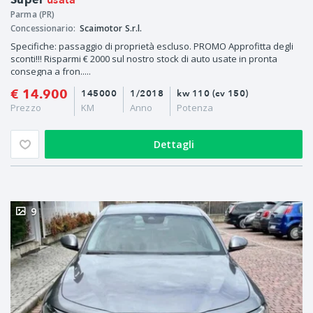
usata
Parma (PR)
Concessionario:
Scaimotor S.r.l.
Specifiche: passaggio di proprietà escluso. PROMO Approfitta degli
sconti!!! Risparmi € 2000 sul nostro stock di auto usate in pronta
consegna a fron.....
€ 14.900
145000
1/2018
kw 110 (cv 150)
Prezzo
KM
Anno
Potenza
Dettagli
9