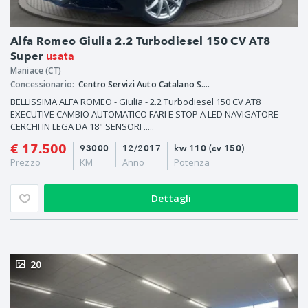
Alfa Romeo Giulia 2.2 Turbodiesel 150 CV AT8
usata
Super
Maniace (CT)
Concessionario:
Centro Servizi Auto Catalano S.a.s.
BELLISSIMA ALFA ROMEO - Giulia - 2.2 Turbodiesel 150 CV AT8
EXECUTIVE CAMBIO AUTOMATICO FARI E STOP A LED NAVIGATORE
CERCHI IN LEGA DA 18" SENSORI .....
€ 17.500
93000
12/2017
kw 110 (cv 150)
Prezzo
KM
Anno
Potenza
Dettagli
20