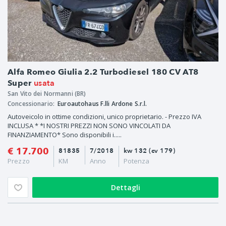
Alfa Romeo Giulia 2.2 Turbodiesel 180 CV AT8
usata
Super
San Vito dei Normanni (BR)
Concessionario:
Euroautohaus F.lli Ardone S.r.l.
Autoveicolo in ottime condizioni, unico proprietario. - Prezzo IVA
INCLUSA * *I NOSTRI PREZZI NON SONO VINCOLATI DA
FINANZIAMENTO* Sono disponibili i.....
€ 17.700
81835
7/2018
kw 132 (cv 179)
Prezzo
KM
Anno
Potenza
Dettagli