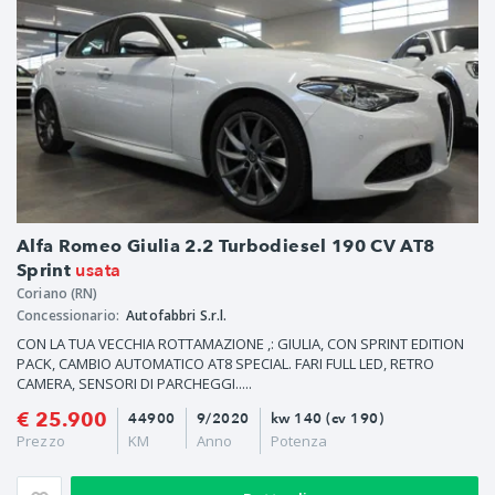
Alfa Romeo Giulia 2.2 Turbodiesel 190 CV AT8
usata
Sprint
Coriano (RN)
Concessionario:
Autofabbri S.r.l.
CON LA TUA VECCHIA ROTTAMAZIONE ,: GIULIA, CON SPRINT EDITION
PACK, CAMBIO AUTOMATICO AT8 SPECIAL. FARI FULL LED, RETRO
CAMERA, SENSORI DI PARCHEGGI.....
€ 25.900
44900
9/2020
kw 140 (cv 190)
Prezzo
KM
Anno
Potenza