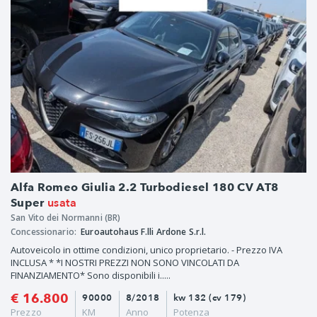
Alfa Romeo Giulia 2.2 Turbodiesel 180 CV AT8
usata
Super
San Vito dei Normanni (BR)
Concessionario:
Euroautohaus F.lli Ardone S.r.l.
Autoveicolo in ottime condizioni, unico proprietario. - Prezzo IVA
INCLUSA * *I NOSTRI PREZZI NON SONO VINCOLATI DA
FINANZIAMENTO* Sono disponibili i.....
€ 16.800
90000
8/2018
kw 132 (cv 179)
Prezzo
KM
Anno
Potenza