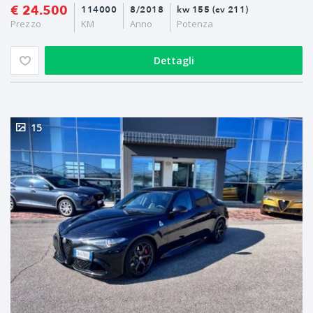
€ 24.500
114000
8/2018
kw 155 (cv 211)
Prezzo
KM
Anno
Potenza
Dettagli
15