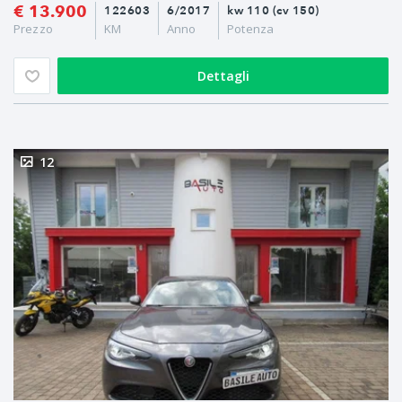
€ 13.900
122603
6/2017
kw 110 (cv 150)
Prezzo
KM
Anno
Potenza
Dettagli
12