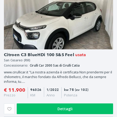
usata
Citroen C3 BlueHDi 100 S&S Feel
San Cesareo (RM)
Concessionario:
Cirulli Car 2000 Sas di Cirulli Catia
www.cirullicar.it "La nostra azienda è certificata Non prendermi per il
chilometro, il marchio fondato da Alfredo Bellucci, che da sempre
informa, tu.....
€ 11.900
96326
1/2022
kw 75 (cv 102)
Prezzo
KM
Anno
Potenza
Dettagli