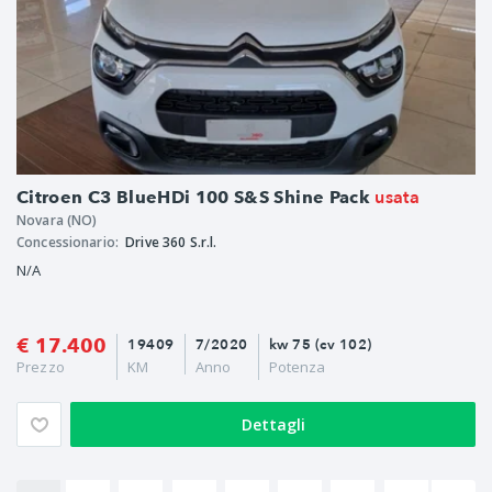
usata
Citroen C3 BlueHDi 100 S&S Shine Pack
Novara (NO)
Concessionario:
Drive 360 S.r.l.
N/A
€ 17.400
19409
7/2020
kw 75 (cv 102)
Prezzo
KM
Anno
Potenza
Dettagli