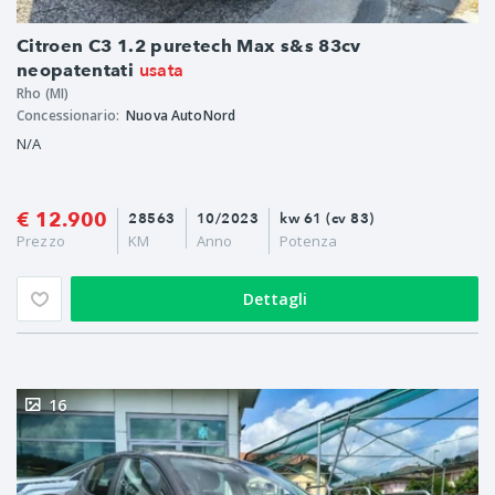
Citroen C3 1.2 puretech Max s&s 83cv
usata
neopatentati
Rho (MI)
Concessionario:
Nuova AutoNord
N/A
€ 12.900
28563
10/2023
kw 61 (cv 83)
Prezzo
KM
Anno
Potenza
Dettagli
16