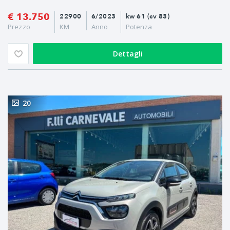
€ 13.750
22900
6/2023
kw 61 (cv 83)
Prezzo
KM
Anno
Potenza
Dettagli
20