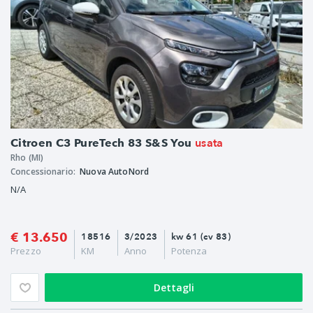
usata
Citroen C3 PureTech 83 S&S You
Rho (MI)
Concessionario:
Nuova AutoNord
N/A
€ 13.650
18516
3/2023
kw 61 (cv 83)
Prezzo
KM
Anno
Potenza
Dettagli