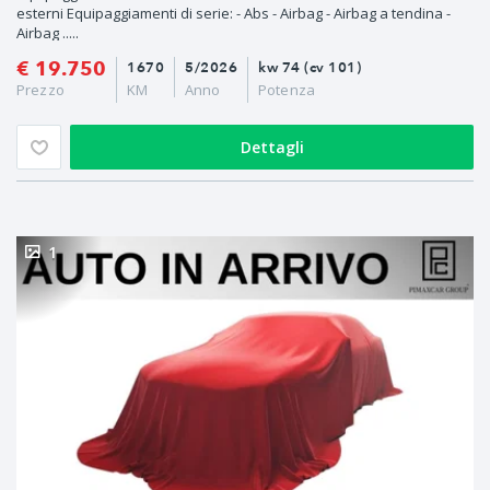
esterni Equipaggiamenti di serie: - Abs - Airbag - Airbag a tendina -
Airbag .....
€ 19.750
1670
5/2026
kw 74 (cv 101)
Prezzo
KM
Anno
Potenza
Dettagli
1