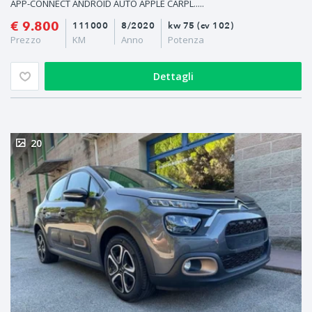
APP-CONNECT ANDROID AUTO APPLE CARPL.....
€ 9.800
111000
8/2020
kw 75 (cv 102)
Prezzo
KM
Anno
Potenza
Dettagli
20