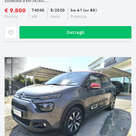
sostituita a km 54.000......
€ 9.800
74000
5/2020
kw 61 (cv 83)
Prezzo
KM
Anno
Potenza
Dettagli
20