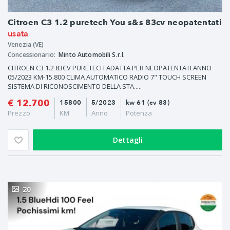
Citroen C3 1.2 puretech You s&s 83cv neopatentati
usata
Venezia (VE)
Concessionario:
Minto Automobili S.r.l.
CITROEN C3 1.2 83CV PURETECH ADATTA PER NEOPATENTATI ANNO
05/2023 KM-15.800 CLIMA AUTOMATICO RADIO 7" TOUCH SCREEN
SISTEMA DI RICONOSCIMENTO DELLA STA.....
€ 12.700
15800
5/2023
kw 61 (cv 83)
Prezzo
KM
Anno
Potenza
Dettagli
20