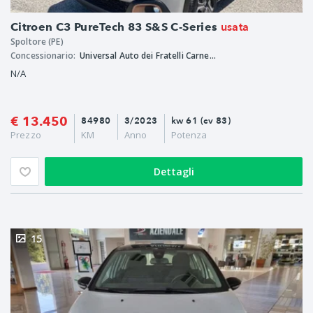
usata
Citroen C3 PureTech 83 S&S C-Series
Spoltore (PE)
Concessionario:
Universal Auto dei Fratelli Carnevale S.r.l.s.
N/A
€ 13.450
84980
3/2023
kw 61 (cv 83)
Prezzo
KM
Anno
Potenza
Dettagli
15