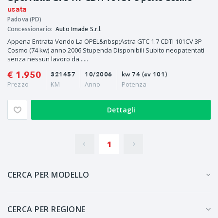
usata
Padova (PD)
Concessionario:
Auto Imade S.r.l.
Appena Entrata Vendo La OPEL&nbsp;Astra GTC 1.7 CDTI 101CV 3P
Cosmo (74 kw) anno 2006 Stupenda Disponibili Subito neopatentati
senza nessun lavoro da .....
€ 1.950
321457
10/2006
kw 74 (cv 101)
Prezzo
KM
Anno
Potenza
Dettagli
1
CERCA PER MODELLO
CERCA PER REGIONE