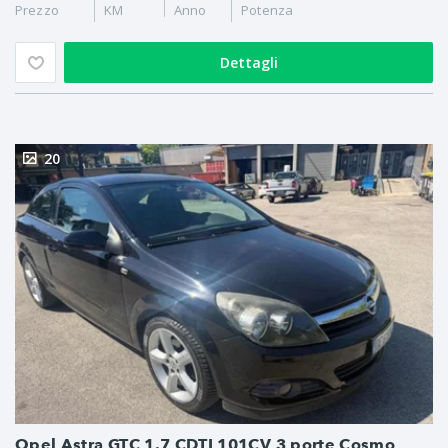
Prezzo
KM
Anno
Potenza
Dettagli
20
Opel Astra GTC 1.7 CDTI 101CV 3 porte Cosmo