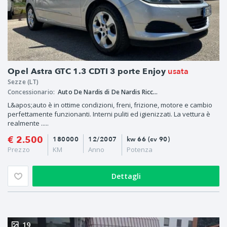
usata
Opel Astra GTC 1.3 CDTI 3 porte Enjoy
Sezze (LT)
Concessionario:
Auto De Nardis di De Nardis Riccardo
L&apos;auto è in ottime condizioni, freni, frizione, motore e cambio
perfettamente funzionanti. Interni puliti ed igienizzati. La vettura è
realmente .....
€ 2.500
180000
12/2007
kw 66 (cv 90)
Prezzo
KM
Anno
Potenza
Dettagli
19