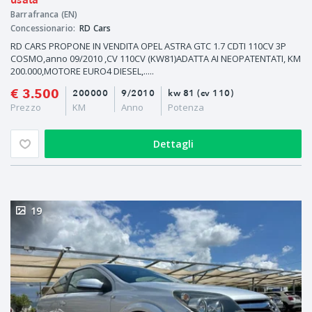
usata
Barrafranca (EN)
Concessionario:
RD Cars
RD CARS PROPONE IN VENDITA OPEL ASTRA GTC 1.7 CDTI 110CV 3P
COSMO,anno 09/2010 ,CV 110CV (KW81)ADATTA AI NEOPATENTATI, KM
200.000,MOTORE EURO4 DIESEL,.....
€ 3.500
200000
9/2010
kw 81 (cv 110)
Prezzo
KM
Anno
Potenza
Dettagli
19