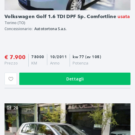
usata
Volkswagen Golf 1.6 TDI DPF 5p. Comfortline
Torino (TO)
Concessionario:
Autotortona S.a.s.
€ 7.900
73000
10/2011
kw 77 (cv 105)
Prezzo
KM
Anno
Potenza
Dettagli
20