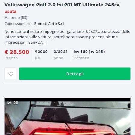
Volkswagen Golf 2.0 tsi GTI MT Ultimate 245cv
usata
Malonno (BS)
Concessionario:
Bonetti Auto S.r.l.
Nonostante il nostro impegno per garantire l&#x27;accuratezza delle
informazioni sulla vettura, potrebbero essere presenti alcune
imprecisioni. E&#x27.....
€ 28.500
92000
2/2021
kw 180 (cv 245)
Prezzo
KM
Anno
Potenza
Dettagli
20