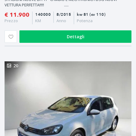
VETTURA PERFETTA!!!!! .....
€ 11.900
140000
8/2015
kw 81 (cv 110)
Prezzo
KM
Anno
Potenza
Dettagli
20