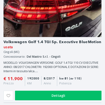
Volkswagen Golf 1.4 TGI 5p. Executive BlueMotion
usata
Cingoli (MC)
Concessionario:
Del Mastro S.r.l. - Cingoli
MODELLO: VOLKSWAGEN VERSIONE: GOLF 1.4 TGI 110 CV EXECUTIVE
ANNO: 08/2017 CHLOMETRI: 192000 OPTIONAL E DOTAZIONI DI SERIE:
Interni in tessuto/alca.....
€ 11.900
192000
8/2017
kw 81 (cv 110)
Prezzo
KM
Anno
Potenza
Dettagli