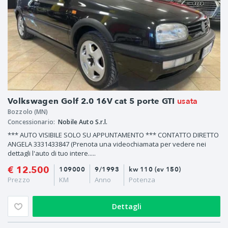
usata
Volkswagen Golf 2.0 16V cat 5 porte GTI
Bozzolo (MN)
Concessionario:
Nobile Auto S.r.l.
*** AUTO VISIBILE SOLO SU APPUNTAMENTO *** CONTATTO DIRETTO
ANGELA 3331433847 (Prenota una videochiamata per vedere nei
dettagli l'auto di tuo intere.....
€ 12.500
109000
9/1993
kw 110 (cv 150)
Prezzo
KM
Anno
Potenza
Dettagli