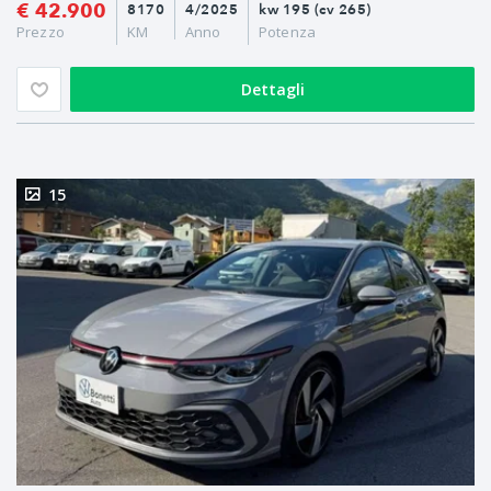
€ 42.900
8170
4/2025
kw 195 (cv 265)
Prezzo
KM
Anno
Potenza
Dettagli
15