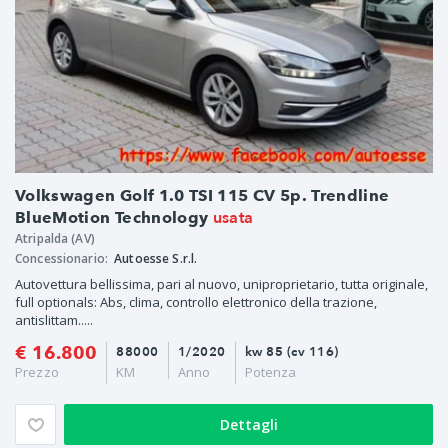
Volkswagen Golf 1.0 TSI 115 CV 5p. Trendline
usata
BlueMotion Technology
Atripalda (AV)
Concessionario:
Autoesse S.r.l.
Autovettura bellissima, pari al nuovo, uniproprietario, tutta originale,
full optionals: Abs, clima, controllo elettronico della trazione,
antislittam.....
€ 16.800
88000
1/2020
kw 85 (cv 116)
Prezzo
KM
Anno
Potenza
Dettagli