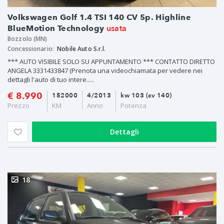
Volkswagen Golf 1.4 TSI 140 CV 5p. Highline
usata
BlueMotion Technology
Bozzolo (MN)
Concessionario:
Nobile Auto S.r.l.
*** AUTO VISIBILE SOLO SU APPUNTAMENTO *** CONTATTO DIRETTO
ANGELA 3331433847 (Prenota una videochiamata per vedere nei
dettagli l'auto di tuo intere.....
€ 8.990
152000
4/2013
kw 103 (cv 140)
Prezzo
KM
Anno
Potenza
Dettagli
18