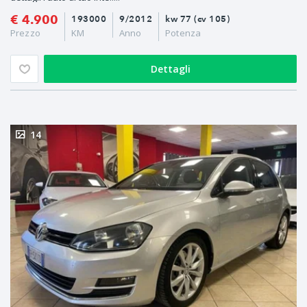
€ 4.900
193000
9/2012
kw 77 (cv 105)
Prezzo
KM
Anno
Potenza
Dettagli
14