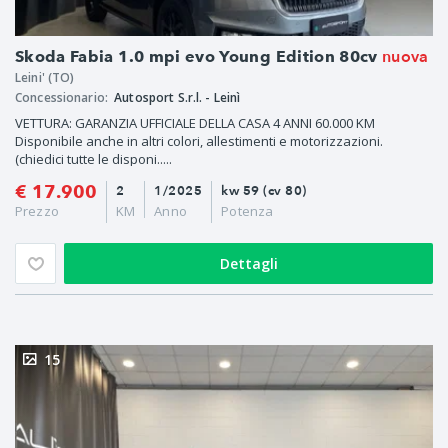
nuova
Skoda Fabia 1.0 mpi evo Young Edition 80cv
Leini' (TO)
Concessionario:
Autosport S.r.l. - Leinì
VETTURA: GARANZIA UFFICIALE DELLA CASA 4 ANNI 60.000 KM
Disponibile anche in altri colori, allestimenti e motorizzazioni.
(chiedici tutte le disponi.....
€ 17.900
2
1/2025
kw 59 (cv 80)
Prezzo
KM
Anno
Potenza
Dettagli
15