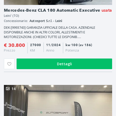
usata
Mercedes-Benz CLA 180 Automatic Executive
Leini' (TO)
Concessionario:
Autosport S.r.l. - Leinì
DEK:[9993743] GARANZIA UFFICIALE DELLA CASA. AZIENDALE
DISPONIBILE ANCHE IN ALTRI COLORI, ALLESTIMENTI E
MOTORIZZAZIONI. (CHIEDICI TUTTE LE DISPONIB.....
€ 30.800
27000
11/2024
kw 100 (cv 136)
Prezzo
KM
Anno
Potenza
Dettagli
14