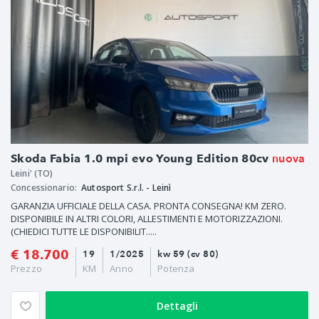
nuova
Skoda Fabia 1.0 mpi evo Young Edition 80cv
Leini' (TO)
Concessionario:
Autosport S.r.l. - Leinì
GARANZIA UFFICIALE DELLA CASA. PRONTA CONSEGNA! KM ZERO.
DISPONIBILE IN ALTRI COLORI, ALLESTIMENTI E MOTORIZZAZIONI.
(CHIEDICI TUTTE LE DISPONIBILIT.....
€ 18.700
19
1/2025
kw 59 (cv 80)
Prezzo
KM
Anno
Potenza
Dettagli