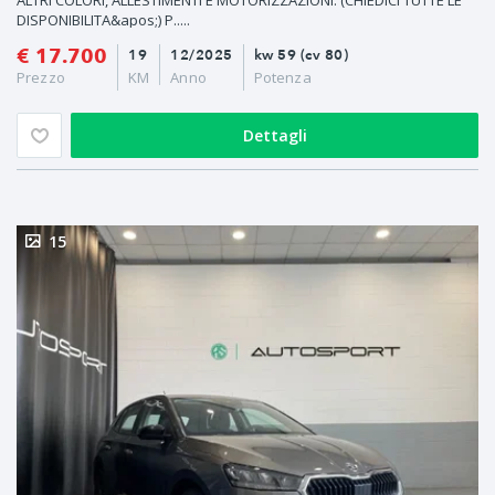
DISPONIBILITA&apos;) P.....
€ 17.700
19
12/2025
kw 59 (cv 80)
Prezzo
KM
Anno
Potenza
Dettagli
15