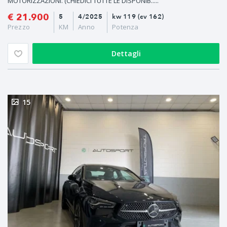
MOTORIZZAZIONI. (CHIEDICI TUTTE LE DISPONIB.....
€ 21.900
5
4/2025
kw 119 (cv 162)
Prezzo
KM
Anno
Potenza
Dettagli
15