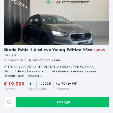
nuova
Skoda Fabia 1.0 tsi evo Young Edition 95cv
Leini' (TO)
Concessionario:
Autosport S.r.l. - Leinì
VETTURA: GARANZIA UFFICIALE DELLA CASA 4 ANNI 60.000 KM
Disponibile anche in altri colori, allestimenti e motorizzazioni.
(chiedici tutte le dispon.....
€ 19.500
3
1/2025
kw 70 (cv 95)
Prezzo
KM
Anno
Potenza
Dettagli