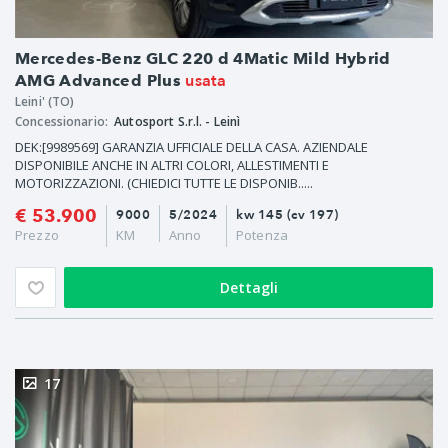
Mercedes-Benz GLC 220 d 4Matic Mild Hybrid
usata
AMG Advanced Plus
Leini' (TO)
Concessionario:
Autosport S.r.l. - Leinì
DEK:[9989569] GARANZIA UFFICIALE DELLA CASA. AZIENDALE
DISPONIBILE ANCHE IN ALTRI COLORI, ALLESTIMENTI E
MOTORIZZAZIONI. (CHIEDICI TUTTE LE DISPONIB.....
€ 53.900
9000
5/2024
kw 145 (cv 197)
Prezzo
KM
Anno
Potenza
Dettagli
17