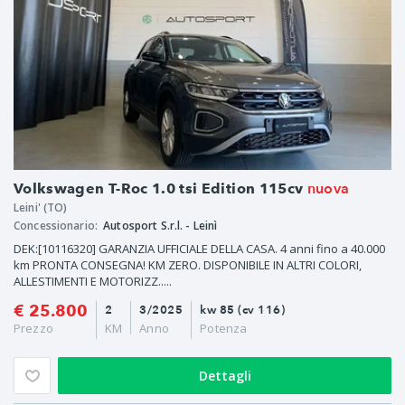
nuova
Volkswagen T-Roc 1.0 tsi Edition 115cv
Leini' (TO)
Concessionario:
Autosport S.r.l. - Leinì
DEK:[10116320] GARANZIA UFFICIALE DELLA CASA. 4 anni fino a 40.000
km PRONTA CONSEGNA! KM ZERO. DISPONIBILE IN ALTRI COLORI,
ALLESTIMENTI E MOTORIZZ.....
€ 25.800
2
3/2025
kw 85 (cv 116)
Prezzo
KM
Anno
Potenza
Dettagli