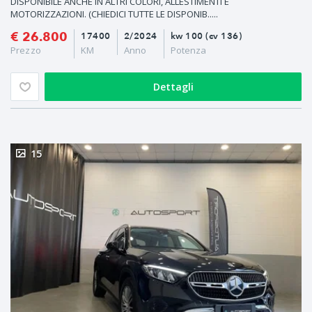
DISPONIBILE ANCHE IN ALTRI COLORI, ALLESTIMENTI E
MOTORIZZAZIONI. (CHIEDICI TUTTE LE DISPONIB.....
€ 26.800
17400
2/2024
kw 100 (cv 136)
Prezzo
KM
Anno
Potenza
Dettagli
15