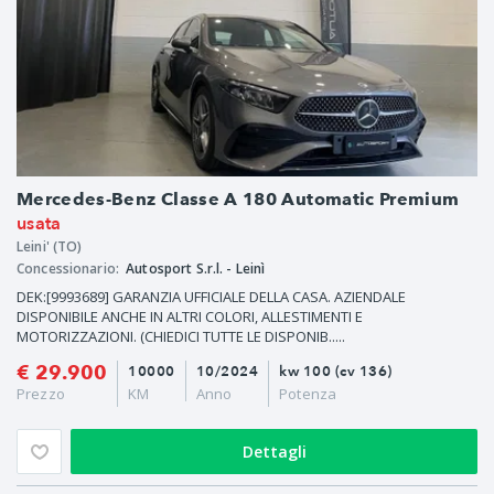
Mercedes-Benz Classe A 180 Automatic Premium
usata
Leini' (TO)
Concessionario:
Autosport S.r.l. - Leinì
DEK:[9993689] GARANZIA UFFICIALE DELLA CASA. AZIENDALE
DISPONIBILE ANCHE IN ALTRI COLORI, ALLESTIMENTI E
MOTORIZZAZIONI. (CHIEDICI TUTTE LE DISPONIB.....
€ 29.900
10000
10/2024
kw 100 (cv 136)
Prezzo
KM
Anno
Potenza
Dettagli