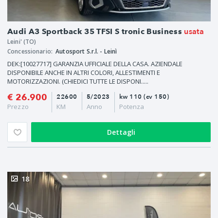
usata
Audi A3 Sportback 35 TFSI S tronic Business
Leini' (TO)
Concessionario:
Autosport S.r.l. - Leinì
DEK:[10027717] GARANZIA UFFICIALE DELLA CASA. AZIENDALE
DISPONIBILE ANCHE IN ALTRI COLORI, ALLESTIMENTI E
MOTORIZZAZIONI. (CHIEDICI TUTTE LE DISPONI.....
€ 26.900
22600
5/2023
kw 110 (cv 150)
Prezzo
KM
Anno
Potenza
Dettagli
18