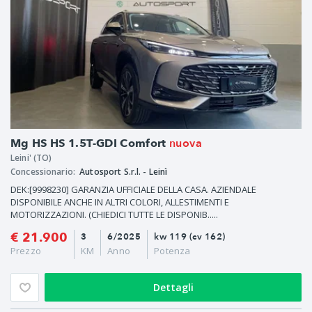
nuova
Mg HS HS 1.5T-GDI Comfort
Leini' (TO)
Concessionario:
Autosport S.r.l. - Leinì
DEK:[9998230] GARANZIA UFFICIALE DELLA CASA. AZIENDALE
DISPONIBILE ANCHE IN ALTRI COLORI, ALLESTIMENTI E
MOTORIZZAZIONI. (CHIEDICI TUTTE LE DISPONIB.....
€ 21.900
3
6/2025
kw 119 (cv 162)
Prezzo
KM
Anno
Potenza
Dettagli