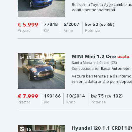
Bellissima Toyota Aygo cambio auto
adatta per neopatentati.
€ 5.999
77848
5/2007
kw 50 (cv 68)
Prezzo
KM
Anno
Potenza
usata
MINI Mini 1.2 One
15
Santa Maria del Cedro (CS)
Concessionario:
Bacar Automobili
Vettura ben tenuta sia da interno
irrisori, adatta anche per neopate
€ 7.999
190166
10/2014
kw 75 (cv 102)
Prezzo
KM
Anno
Potenza
Hyundai i20 1.1 CRDi 12
16