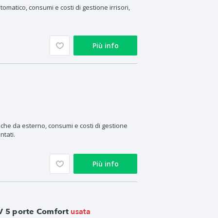
matico, consumi e costi di gestione irrisori,
Più info
 che da esterno, consumi e costi di gestione
ntati.
Più info
usata
V 5 porte Comfort