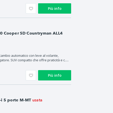
Più info
.0 Cooper SD Countryman ALL4
cambio automatico con leve al volante,
atore. SUV compatto che offre praticità e c.....
Più info
usata
-i 5 porte M-MT