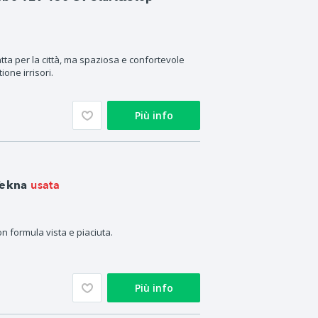
tta per la città, ma spaziosa e confortevole
ione irrisori.
Più info
usata
Tekna
n formula vista e piaciuta.
Più info