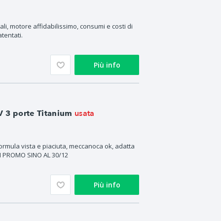
ali, motore affidabilissimo, consumi e costi di
tentati.
Più info
usata
V 3 porte Titanium
ormula vista e piaciuta, meccanoca ok, adatta
N PROMO SINO AL 30/12
Più info