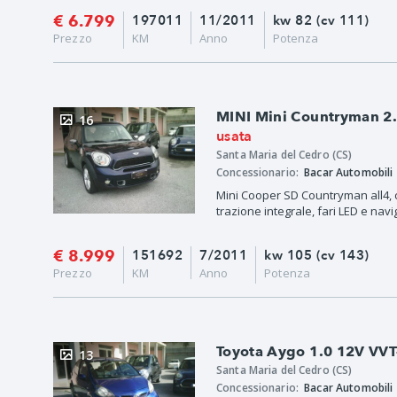
€ 6.799
197011
11/2011
kw 82 (cv 111)
Prezzo
KM
Anno
Potenza
MINI Mini Countryman 2
16
usata
Santa Maria del Cedro (CS)
Concessionario:
Bacar Automobili
Mini Cooper SD Countryman all4, 
trazione integrale, fari LED e navig
€ 8.999
151692
7/2011
kw 105 (cv 143)
Prezzo
KM
Anno
Potenza
Toyota Aygo 1.0 12V VVT
13
Santa Maria del Cedro (CS)
Concessionario:
Bacar Automobili