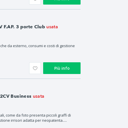
usata
 F.AP. 3 porte Club
 che da esterno, consumi e costi di gestione
Più info
usata
12CV Business
li, come da foto presenta piccoli graffi di
tione irrisori adatta per neopatenta.....