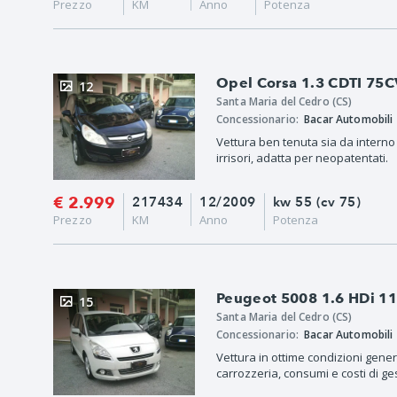
Prezzo
KM
Anno
Potenza
Opel Corsa 1.3 CDTI 75CV
12
Santa Maria del Cedro (CS)
Concessionario:
Bacar Automobili
Vettura ben tenuta sia da interno
irrisori, adatta per neopatentati.
€ 2.999
217434
12/2009
kw 55 (cv 75)
Prezzo
KM
Anno
Potenza
Peugeot 5008 1.6 HDi 1
15
Santa Maria del Cedro (CS)
Concessionario:
Bacar Automobili
Vettura in ottime condizioni genera
carrozzeria, consumi e costi di ges