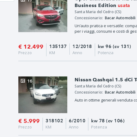
usata
Business Edition
Santa Maria del Cedro (CS)
Concessionario:
Bacar Automobili
Un’auto pratica e versatile: compa
per i viaggi, consumi e costi di gest
€ 12.499
135137
12/2018
kw 96 (cv 131)
Prezzo
KM
Anno
Potenza
Nissan Qashqai 1.5 dCi 
16
Santa Maria del Cedro (CS)
Concessionario:
Bacar Automobili
Auto in ottime generali venduta co
€ 5.999
318102
6/2010
kw 78 (cv 106)
Prezzo
KM
Anno
Potenza