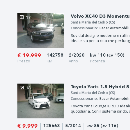
Volvo XC40 D3 Moment
17
Santa Maria del Cedro (CS)
Concessionario:
Bacar Automobili
Suv dal designe moderno e raffina
ideale sia per la citta che per lung
€ 19.999
142758
2/2020
kw 110 (cv 150)
Prezzo
KM
Anno
Potenza
Toyota Yaris 1.5 Hybrid 
18
Santa Maria del Cedro (CS)
Concessionario:
Bacar Automobili
Toyota Yaris Lounge IBRIDO ideale 
quotidiana. Con il sistema ibrido, co
€ 9.999
125663
5/2014
kw 85 (cv 116)