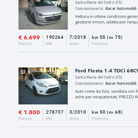
Santa Maria del Cedro (CS)
Concessionario:
Bacar Automobili
Vettura in ottime condizioni gener
gestione irrisori, adatta per neopa
€ 6.699
190264
7/2018
kw 55 (cv 75)
Prezzo
KM
Anno
Potenza
Ford Fiesta 1.4 TDCi 68C
9
Santa Maria del Cedro (CS)
Concessionario:
Bacar Automobili
Auto come da foto, venduta con f
ache per neopatentati. PREZZO I
€ 1.800
278737
3/2010
kw 50 (cv 68)
Prezzo
KM
Anno
Potenza