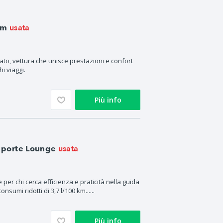
usata
um
to, vettura che unisce prestazioni e confort
hi viaggi.
Più info
usata
5 porte Lounge
per chi cerca efficienza e praticità nella guida
nsumi ridotti di 3,7 l/100 km......
Più info