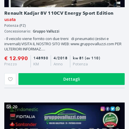
Renault Kadjar 8V 110CV Energy Sport Edition
usata
Potenza (PZ)
Concessionario:
Gruppo Valluzzi
- Il veicolo viene fornito con due treni di pneumatici (estivi e
invernali) VISITA IL NOSTRO SITO WEB: www.gruppovalluzzi.com PER
ULTERIORI INFORMAZ.....
€ 12.990
148930
4/2018
kw 81 (cv 110)
Prezzo
KM
Anno
Potenza
Dettagli
20