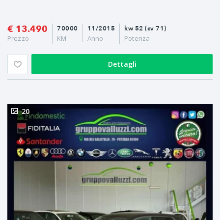
€ 13.490
70000
11/2015
kw 52 (cv 71)
Prezzo
KM
Anno
Potenza
Dettagli
20