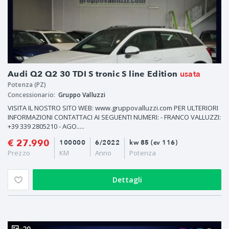
usata
Audi Q2 Q2 30 TDI S tronic S line Edition
Potenza (PZ)
Concessionario:
Gruppo Valluzzi
VISITA IL NOSTRO SITO WEB: www.gruppovalluzzi.com PER ULTERIORI
INFORMAZIONI CONTATTACI AI SEGUENTI NUMERI: - FRANCO VALLUZZI:
+39 339 2805210 - AGO.....
€ 27.990
100000
6/2022
kw 85 (cv 116)
Prezzo
KM
Anno
Potenza
Dettagli
20