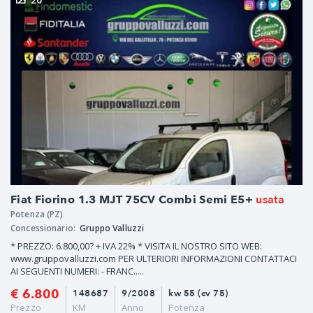
usata
Fiat Fiorino 1.3 MJT 75CV Combi Semi E5+
Potenza (PZ)
Concessionario:
Gruppo Valluzzi
* PREZZO: 6.800,00? + IVA 22% * VISITA IL NOSTRO SITO WEB:
www.gruppovalluzzi.com PER ULTERIORI INFORMAZIONI CONTATTACI
AI SEGUENTI NUMERI: - FRANC.....
€ 6.800
148687
9/2008
kw 55 (cv 75)
Prezzo
KM
Anno
Potenza