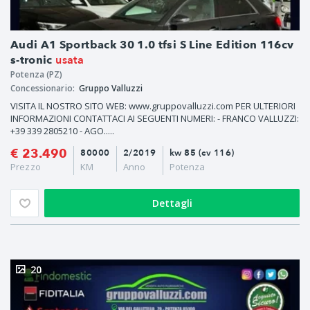
Audi A1 Sportback 30 1.0 tfsi S Line Edition 116cv
usata
s-tronic
Potenza (PZ)
Concessionario:
Gruppo Valluzzi
VISITA IL NOSTRO SITO WEB: www.gruppovalluzzi.com PER ULTERIORI
INFORMAZIONI CONTATTACI AI SEGUENTI NUMERI: - FRANCO VALLUZZI:
+39 339 2805210 - AGO.....
€ 23.490
80000
2/2019
kw 85 (cv 116)
Prezzo
KM
Anno
Potenza
Dettagli
20