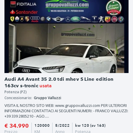
Audi A4 Avant 35 2.0 tdi mhev S Line edition
usata
163cv s-tronic
Potenza (PZ)
Concessionario:
Gruppo Valluzzi
VISITA IL NOSTRO SITO WEB: www.gruppovalluzzi.com PER ULTERIORI
INFORMAZIONI CONTATTACI AI SEGUENTI NUMERI: - FRANCO VALLUZZI:
+39 339 2805210 - AGO.....
€ 34.990
120000
5/2022
kw 120 (cv 163)
Prezzo
KM
Anno
Potenza