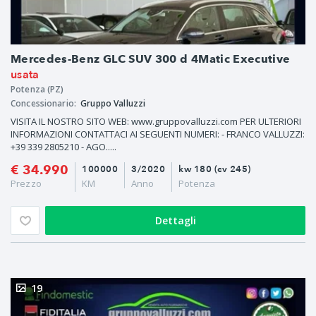
Mercedes-Benz GLC SUV 300 d 4Matic Executive
usata
Potenza (PZ)
Concessionario:
Gruppo Valluzzi
VISITA IL NOSTRO SITO WEB: www.gruppovalluzzi.com PER ULTERIORI
INFORMAZIONI CONTATTACI AI SEGUENTI NUMERI: - FRANCO VALLUZZI:
+39 339 2805210 - AGO.....
€ 34.990
100000
3/2020
kw 180 (cv 245)
Prezzo
KM
Anno
Potenza
Dettagli
19