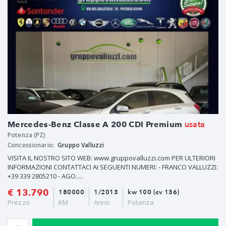
usata
Mercedes-Benz Classe A 200 CDI Premium
Potenza (PZ)
Concessionario:
Gruppo Valluzzi
VISITA IL NOSTRO SITO WEB: www.gruppovalluzzi.com PER ULTERIORI
INFORMAZIONI CONTATTACI AI SEGUENTI NUMERI: - FRANCO VALLUZZI:
+39 339 2805210 - AGO.....
€ 13.790
180000
1/2013
kw 100 (cv 136)
Prezzo
KM
Anno
Potenza