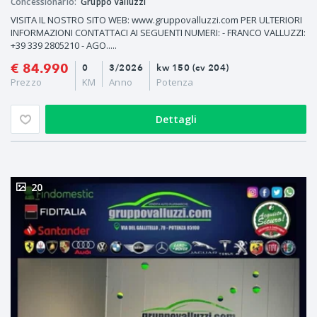
Concessionario:
Gruppo Valluzzi
VISITA IL NOSTRO SITO WEB: www.gruppovalluzzi.com PER ULTERIORI
INFORMAZIONI CONTATTACI AI SEGUENTI NUMERI: - FRANCO VALLUZZI:
+39 339 2805210 - AGO.....
€ 84.990
0
3/2026
kw 150 (cv 204)
Prezzo
KM
Anno
Potenza
Dettagli
20