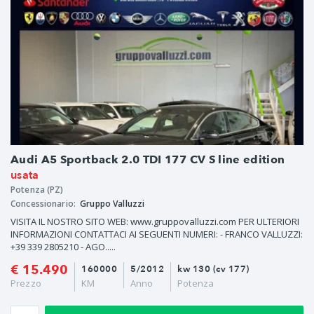
Audi A5 Sportback 2.0 TDI 177 CV S line edition
usata
Potenza (PZ)
Concessionario:
Gruppo Valluzzi
VISITA IL NOSTRO SITO WEB: www.gruppovalluzzi.com PER ULTERIORI
INFORMAZIONI CONTATTACI AI SEGUENTI NUMERI: - FRANCO VALLUZZI:
+39 339 2805210 - AGO.....
€ 15.490
160000
5/2012
kw 130 (cv 177)
Prezzo
KM
Anno
Potenza