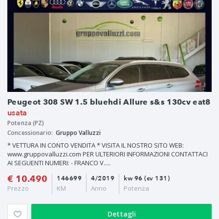
Peugeot 308 SW 1.5 bluehdi Allure s&s 130cv eat8
usata
Potenza (PZ)
Concessionario:
Gruppo Valluzzi
* VETTURA IN CONTO VENDITA * VISITA IL NOSTRO SITO WEB:
www.gruppovalluzzi.com PER ULTERIORI INFORMAZIONI CONTATTACI
AI SEGUENTI NUMERI: - FRANCO V.....
€ 10.490
146699
4/2019
kw 96 (cv 131)
Prezzo
KM
Anno
Potenza
Dettagli