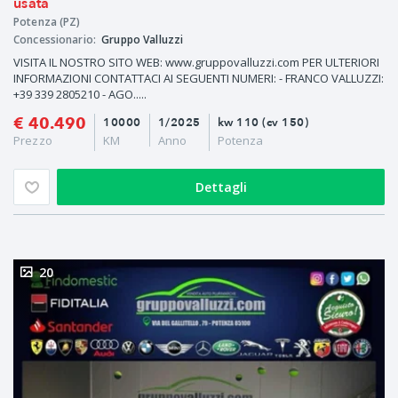
usata
Potenza (PZ)
Concessionario:
Gruppo Valluzzi
VISITA IL NOSTRO SITO WEB: www.gruppovalluzzi.com PER ULTERIORI
INFORMAZIONI CONTATTACI AI SEGUENTI NUMERI: - FRANCO VALLUZZI:
+39 339 2805210 - AGO.....
€ 40.490
10000
1/2025
kw 110 (cv 150)
Prezzo
KM
Anno
Potenza
Dettagli
20