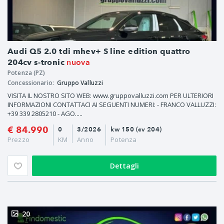
Audi Q5 2.0 tdi mhev+ S line edition quattro
nuova
204cv s-tronic
Potenza (PZ)
Concessionario:
Gruppo Valluzzi
VISITA IL NOSTRO SITO WEB: www.gruppovalluzzi.com PER ULTERIORI
INFORMAZIONI CONTATTACI AI SEGUENTI NUMERI: - FRANCO VALLUZZI:
+39 339 2805210 - AGO.....
€ 84.990
0
3/2026
kw 150 (cv 204)
Prezzo
KM
Anno
Potenza
Dettagli
20