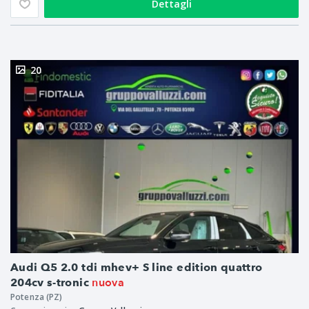
Dettagli
20
Audi Q5 2.0 tdi mhev+ S line edition quattro
nuova
204cv s-tronic
Potenza (PZ)