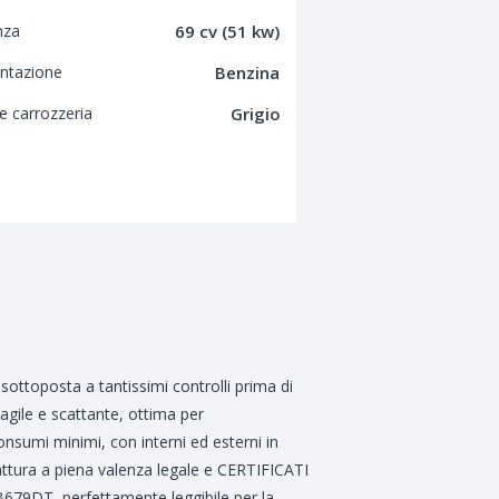
nza
69 cv (51 kw)
ntazione
Benzina
e carrozzeria
Grigio
sottoposta a tantissimi controlli prima di
agile e scattante, ottima per
umi minimi, con interni ed esterni in
fattura a piena valenza legale e CERTIFICATI
B679DT, perfettamente leggibile per la