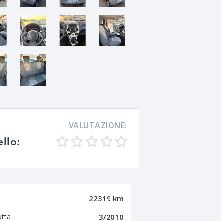
VALUTAZIONE:
ello:
22319 km
otta
3/2010