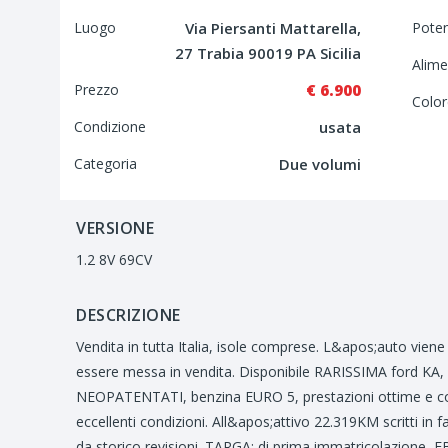
Luogo
Via Piersanti Mattarella,
Pote
27 Trabia 90019 PA Sicilia
Alime
Prezzo
€ 6.900
Color
Condizione
usata
Categoria
Due volumi
VERSIONE
1.2 8V 69CV
DESCRIZIONE
Vendita in tutta Italia, isole comprese. L&apos;auto viene 
essere messa in vendita. Disponibile RARISSIMA ford KA, 
NEOPATENTATI, benzina EURO 5, prestazioni ottime e cons
eccellenti condizioni. All&apos;attivo 22.319KM scritti in 
da storico revisioni. TARGA: di prima immatricolazione, E