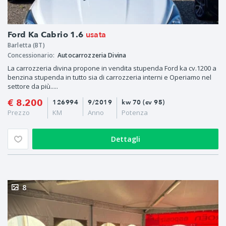
usata
Ford Ka Cabrio 1.6
Barletta (BT)
Concessionario:
Autocarrozzeria Divina
La carrozzeria divina propone in vendita stupenda Ford ka cv.1200 a
benzina stupenda in tutto sia di carrozzeria interni e Operiamo nel
settore da più.....
€ 8.200
126994
9/2019
kw 70 (cv 95)
Prezzo
KM
Anno
Potenza
Dettagli
8