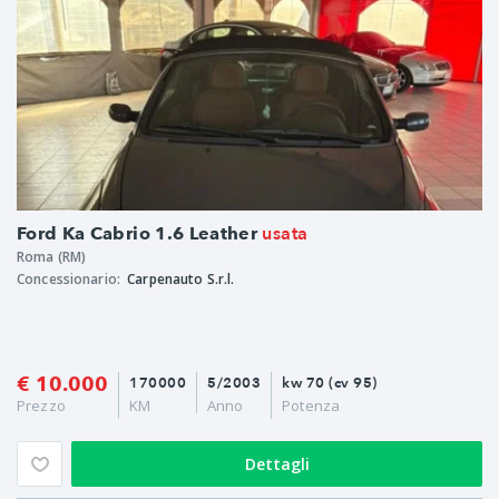
usata
Ford Ka Cabrio 1.6 Leather
Roma (RM)
Concessionario:
Carpenauto S.r.l.
€ 10.000
170000
5/2003
kw 70 (cv 95)
Prezzo
KM
Anno
Potenza
Dettagli