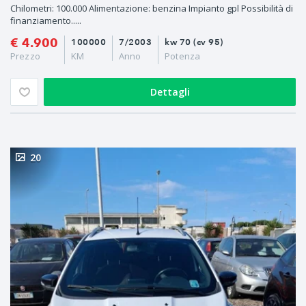
Chilometri: 100.000 Alimentazione: benzina Impianto gpl Possibilità di
finanziamento.....
€ 4.900
100000
7/2003
kw 70 (cv 95)
Prezzo
KM
Anno
Potenza
Dettagli
20