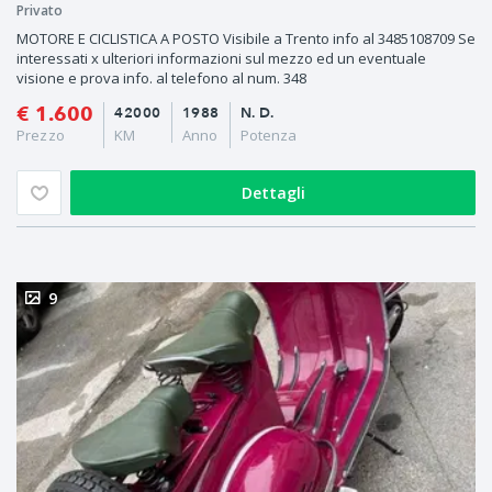
Privato
MOTORE E CICLISTICA A POSTO Visibile a Trento info al 3485108709 Se
interessati x ulteriori informazioni sul mezzo ed un eventuale
visione e prova info. al telefono al num. 348
€ 1.600
42000
1988
N. D.
Prezzo
KM
Anno
Potenza
Dettagli
9