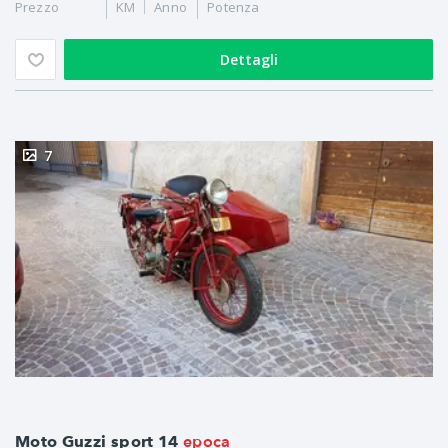
Prezzo
KM
Anno
Potenza
Dettagli
7
epoca
Moto Guzzi sport 14