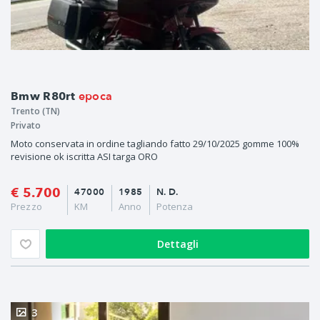
epoca
Bmw R80rt
Trento (TN)
Privato
Moto conservata in ordine tagliando fatto 29/10/2025 gomme 100%
revisione ok iscritta ASI targa ORO
€ 5.700
47000
1985
N. D.
Prezzo
KM
Anno
Potenza
Dettagli
3