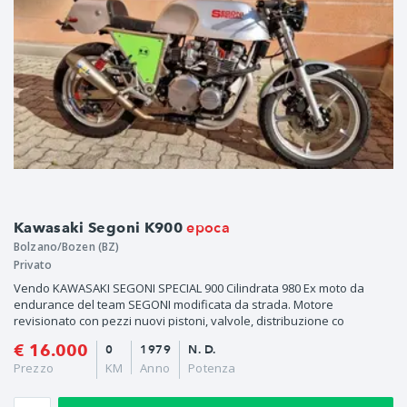
epoca
Kawasaki Segoni K900
Bolzano/Bozen (BZ)
Privato
Vendo KAWASAKI SEGONI SPECIAL 900 Cilindrata 980 Ex moto da
endurance del team SEGONI modificata da strada. Motore
revisionato con pezzi nuovi pistoni, valvole, distribuzione co
€ 16.000
0
1979
N. D.
Prezzo
KM
Anno
Potenza