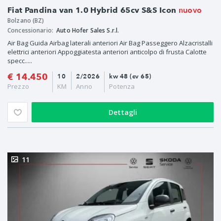
nuovo
Fiat Pandina van 1.0 Hybrid 65cv S&S Icon
Bolzano (BZ)
Concessionario:
Auto Hofer Sales S.r.l.
Air Bag Guida Airbag laterali anteriori Air Bag Passeggero Alzacristalli
elettrici anteriori Appoggiatesta anteriori anticolpo di frusta Calotte
specc.....
€ 14.450
10
2/2026
kw 48 (cv 65)
Prezzo
KM
Anno
Potenza
Dettagli
11