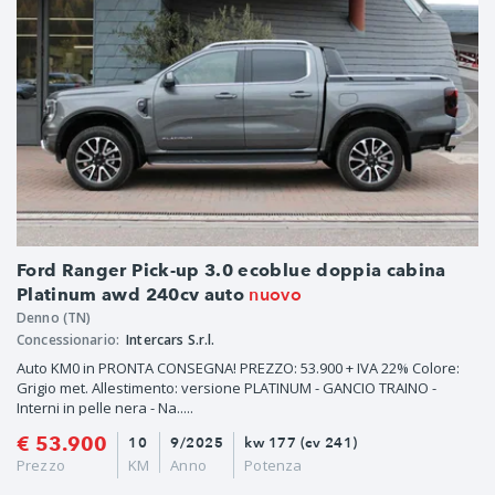
Ford Ranger Pick-up 3.0 ecoblue doppia cabina
nuovo
Platinum awd 240cv auto
Denno (TN)
Concessionario:
Intercars S.r.l.
Auto KM0 in PRONTA CONSEGNA! PREZZO: 53.900 + IVA 22% Colore:
Grigio met. Allestimento: versione PLATINUM - GANCIO TRAINO -
Interni in pelle nera - Na.....
€ 53.900
10
9/2025
kw 177 (cv 241)
Prezzo
KM
Anno
Potenza