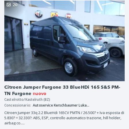
20
Citroen Jumper Furgone 33 BlueHDi 165 S&S PM-
nuovo
TN Furgone
Castelrotto/Kastelruth (BZ)
Concessionario:
Autoservice Kerschbaumer Lukas e Co. S.a.s.
Citroen Jumper 33q 2.2 BlueHdi 165CV PMTN / 26.500? + Iva esposta di
5.830? = 32.330?: ABS, ESP, controllo automatico trazione, hill holder,
airbag co.....