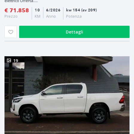
elettrico Offerta.....
€ 71.858
10
6/2026
kw 154 (cv 209)
Prezzo
KM
Anno
Potenza
Dettagli
19