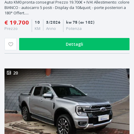
Auto KM0 pronta consegna! Prezzo 19.700€ + IVA! Allestimento: colore
BIANCO - autocarro 5 posti - Display da 10&quot; - porte posteriori a
180° Offert.....
€ 19.700
10
3/2026
kw 75 (cv 102)
Prezzo
KM
Anno
Potenza
Dettagli
20