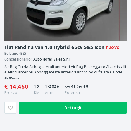
nuovo
Fiat Pandina van 1.0 Hybrid 65cv S&S Icon
Bolzano (BZ)
Concessionario:
Auto Hofer Sales S.r.l.
Air Bag Guida Airbag laterali anteriori Air Bag Passeggero Alzacristalli
elettrici anteriori Appoggiatesta anteriori anticolpo di frusta Calotte
specc.....
€ 14.450
10
1/2026
kw 48 (cv 65)
Prezzo
KM
Anno
Potenza
Dettagli