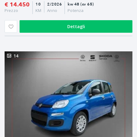
€ 14.450
10
2/2026
kw 48 (cv 65)
Prezzo
KM
Anno
Potenza
Dettagli
14