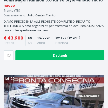
Volkswagen Amarok 3.0 tdi V6 Style 4motion auto
nuovo
Trento (TN)
Concessionario:
Auto-Center Trento
DIAMO PRECEDENZA ALLE RICHIESTE COMPLETE DI RECAPITO
TELEFONICO Siamo organizzati per trattativa ed acquisto A DISTANZA,
con anche spedizione via cami.....
€ 43.900
50
10/2024
kw 177 (cv 241)
Prezzo
KM
Anno
Potenza
Dettagli
20