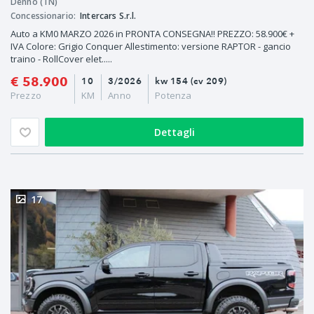
Denno (TN)
Concessionario:
Intercars S.r.l.
Auto a KM0 MARZO 2026 in PRONTA CONSEGNA!! PREZZO: 58.900€ +
IVA Colore: Grigio Conquer Allestimento: versione RAPTOR - gancio
traino - RollCover elet.....
€ 58.900
10
3/2026
kw 154 (cv 209)
Prezzo
KM
Anno
Potenza
Dettagli
17