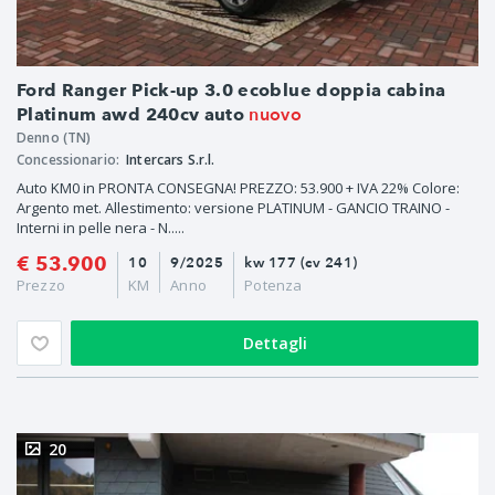
Ford Ranger Pick-up 3.0 ecoblue doppia cabina
nuovo
Platinum awd 240cv auto
Denno (TN)
Concessionario:
Intercars S.r.l.
Auto KM0 in PRONTA CONSEGNA! PREZZO: 53.900 + IVA 22% Colore:
Argento met. Allestimento: versione PLATINUM - GANCIO TRAINO -
Interni in pelle nera - N.....
€ 53.900
10
9/2025
kw 177 (cv 241)
Prezzo
KM
Anno
Potenza
Dettagli
20