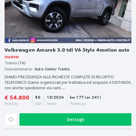
Volkswagen Amarok 3.0 tdi V6 Style 4motion auto
nuovo
Trento (TN)
Concessionario:
Auto-Center Trento
DIAMO PRECEDENZA ALLE RICHIESTE COMPLETE DI RECAPITO
TELEFONICO Siamo organizzati per trattativa ed acquisto A DISTANZA,
con anche spedizione via cami.....
€ 54.800
50
10/2024
kw 177 (cv 241)
Prezzo
KM
Anno
Potenza
Dettagli