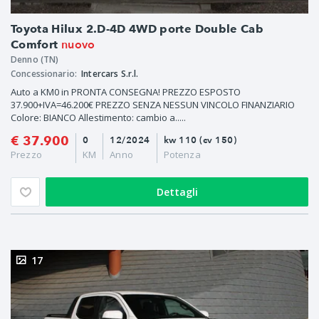
Toyota Hilux 2.D-4D 4WD porte Double Cab
nuovo
Comfort
Denno (TN)
Concessionario:
Intercars S.r.l.
Auto a KM0 in PRONTA CONSEGNA! PREZZO ESPOSTO
37.900+IVA=46.200€ PREZZO SENZA NESSUN VINCOLO FINANZIARIO
Colore: BIANCO Allestimento: cambio a.....
€ 37.900
0
12/2024
kw 110 (cv 150)
Prezzo
KM
Anno
Potenza
Dettagli
17