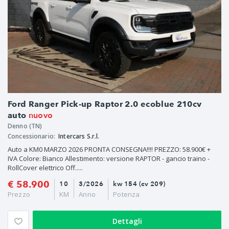
Ford Ranger Pick-up Raptor 2.0 ecoblue 210cv
nuovo
auto
Denno (TN)
Concessionario:
Intercars S.r.l.
Auto a KM0 MARZO 2026 PRONTA CONSEGNA!!!! PREZZO: 58.900€ +
IVA Colore: Bianco Allestimento: versione RAPTOR - gancio traino -
RollCover elettrico Off.....
€ 58.900
10
3/2026
kw 154 (cv 209)
Prezzo
KM
Anno
Potenza
Dettagli