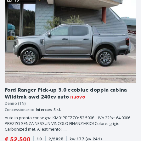
Ford Ranger Pick-up 3.0 ecoblue doppia cabina
nuovo
Wildtrak awd 240cv auto
Denno (TN)
Concessionario:
Intercars S.r.l.
Auto in pronta consegna KM0! PREZZO: 52.500€ + IVA 22%= 64.000€
PREZZO SENZA NESSUN VINCOLO FINANZIARIO! Colore: grigio
Carbonized met. Allestimento: .....
€ 52.500
10
2/2025
kw 177 (cv 241)