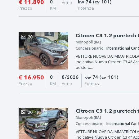
€ 11.890
0
kw 74 (cv 101)
Anno
Prezzo
KM
Potenza
Citroen C3 1.2 puretech
20
Monopoli (BA)
Concessionario:
International Car S
VETTURE NUOVE DA IMMATRICOLARE
Indicative Nuova Citroen C3 4° Acc
poster.....
€ 16.950
0
8/2026
kw 74 (cv 101)
Prezzo
KM
Anno
Potenza
Citroen C3 1.2 puretech
20
Monopoli (BA)
Concessionario:
International Car S
VETTURE NUOVE DA IMMATRICOLARE
Indicative Nuova Citroen C3 4° Acc