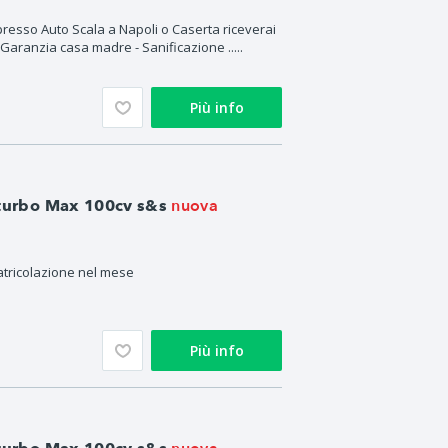
esso Auto Scala a Napoli o Caserta riceverai
 Garanzia casa madre - Sanificazione .....
Più info
nuova
 turbo Max 100cv s&s
tricolazione nel mese
Più info