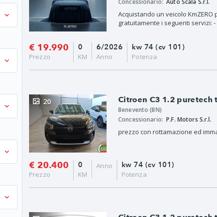
Concessionario:
Auto Scala S.r.l.
Acquistando un veicolo KmZERO pr
gratuitamente i seguenti servizi: -
€ 19.990
0
6/2026
kw 74 (cv 101)
Prezzo
KM
Anno
Potenza
Citroen C3 1.2 puretech
20
Benevento (BN)
Concessionario:
P.F. Motors S.r.l.
prezzo con rottamazione ed imma
€ 20.400
0
kw 74 (cv 101)
Anno
Prezzo
KM
Potenza