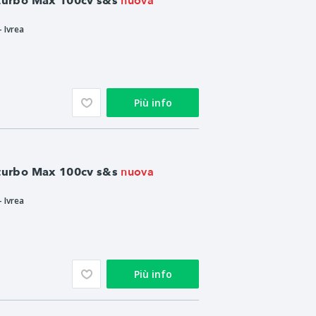
nuova
 turbo Max 100cv s&s
- Ivrea
Più info
nuova
 turbo Max 100cv s&s
- Ivrea
Più info