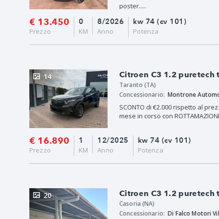
poster.....
€ 13.450
0
8/2026
kw 74 (cv 101)
Prezzo
KM
Anno
Potenza
Citroen C3 1.2 puretech
14
Taranto (TA)
Concessionario:
Montrone Automo
SCONTO di €2.000 rispetto al prezzo
mese in corso con ROTTAMAZIONE 
€ 16.890
1
12/2025
kw 74 (cv 101)
Prezzo
KM
Anno
Potenza
Citroen C3 1.2 puretech
20
Casoria (NA)
Concessionario:
Di Falco Motori Vil