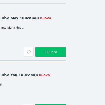
nuova
 turbo Max 100cv s&s
Ristè Auto S.r.l. - Santa Maria Nuova
Più info
nuova
 turbo You 100cv s&s
li