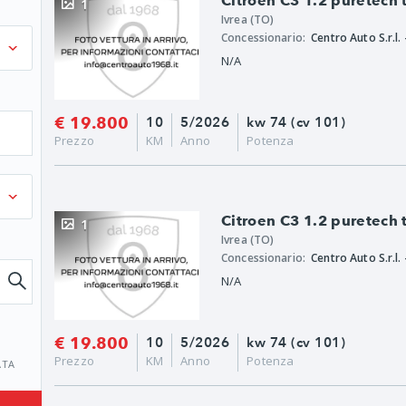
Citroen C3 1.2 puretech
1
Ivrea (TO)
Concessionario:
Centro Auto S.r.l. 
N/A
€ 19.800
10
5/2026
kw 74 (cv 101)
Prezzo
KM
Anno
Potenza
Citroen C3 1.2 puretech
1
Ivrea (TO)
Concessionario:
Centro Auto S.r.l. 
N/A
€ 19.800
10
5/2026
kw 74 (cv 101)
Prezzo
KM
Anno
Potenza
ATA