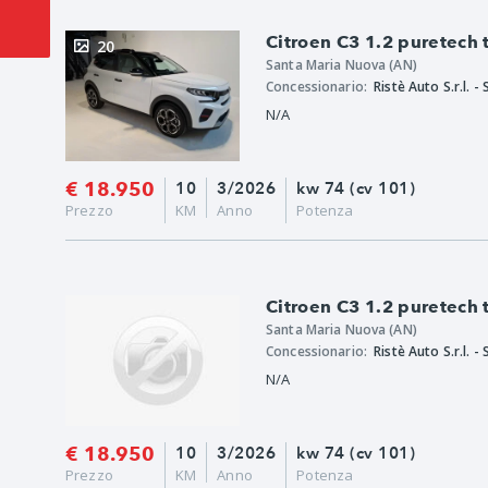
Citroen C3 1.2 puretech
20
Santa Maria Nuova (AN)
Concessionario:
N/A
€ 18.950
10
3/2026
kw 74 (cv 101)
Prezzo
KM
Anno
Potenza
Citroen C3 1.2 puretech
Santa Maria Nuova (AN)
Concessionario:
N/A
€ 18.950
10
3/2026
kw 74 (cv 101)
Prezzo
KM
Anno
Potenza