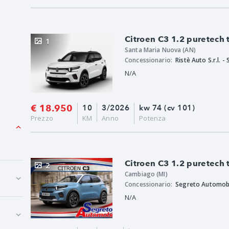
Citroen C3 1.2 puretech
1
Santa Maria Nuova (AN)
Concessionario:
N/A
€ 18.950
10
3/2026
kw 74 (cv 101)
Prezzo
KM
Anno
Potenza
Citroen C3 1.2 puretech
2
Cambiago (MI)
Concessionario:
Segreto Automobi
N/A