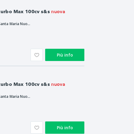
nuova
 turbo Max 100cv s&s
Ristè Auto S.r.l. - Santa Maria Nuova
Più info
nuova
 turbo Max 100cv s&s
Ristè Auto S.r.l. - Santa Maria Nuova
Più info