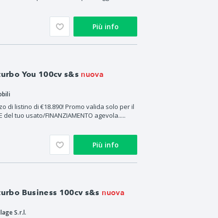
Più info
nuova
 turbo You 100cv s&s
bili
 di listino di €18.890! Promo valida solo per il
del tuo usato/FINANZIAMENTO agevola.....
Più info
nuova
 turbo Business 100cv s&s
lage S.r.l.