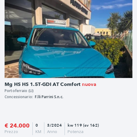
nuova
Mg HS HS 1.5T-GDI AT Comfort
Portoferraio (LI)
Concessionario:
F.lli Parrini S.n.c.
€ 24.000
0
3/2024
kw 119 (cv 162)
Prezzo
KM
Anno
Potenza