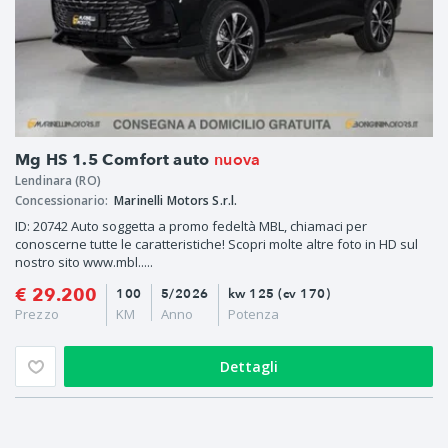
nuova
Mg HS 1.5 Comfort auto
Lendinara (RO)
Concessionario:
Marinelli Motors S.r.l.
ID: 20742 Auto soggetta a promo fedeltà MBL, chiamaci per
conoscerne tutte le caratteristiche! Scopri molte altre foto in HD sul
nostro sito www.mbl.....
€ 29.200
100
5/2026
kw 125 (cv 170)
Prezzo
KM
Anno
Potenza
Dettagli