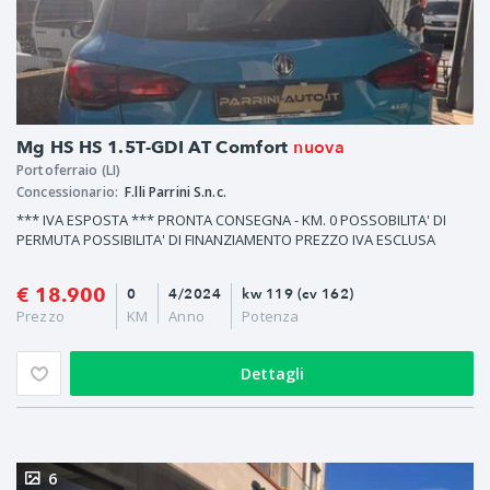
nuova
Mg HS HS 1.5T-GDI AT Comfort
Portoferraio (LI)
Concessionario:
F.lli Parrini S.n.c.
*** IVA ESPOSTA *** PRONTA CONSEGNA - KM. 0 POSSOBILITA' DI
PERMUTA POSSIBILITA' DI FINANZIAMENTO PREZZO IVA ESCLUSA
€ 18.900
0
4/2024
kw 119 (cv 162)
Prezzo
KM
Anno
Potenza
Dettagli
6