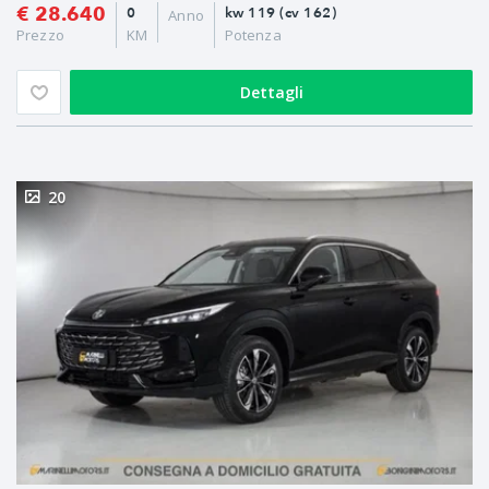
€ 28.640
0
kw 119 (cv 162)
Anno
Prezzo
KM
Potenza
Dettagli
20