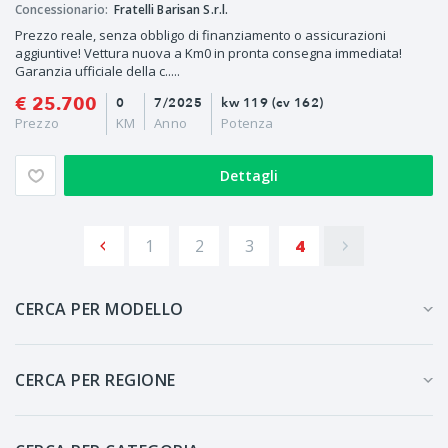
Concessionario:
Fratelli Barisan S.r.l.
Prezzo reale, senza obbligo di finanziamento o assicurazioni
aggiuntive! Vettura nuova a Km0 in pronta consegna immediata!
Garanzia ufficiale della c.....
€ 25.700
0
7/2025
kw 119 (cv 162)
Prezzo
KM
Anno
Potenza
Dettagli
1
2
3
4
CERCA PER MODELLO
CERCA PER REGIONE