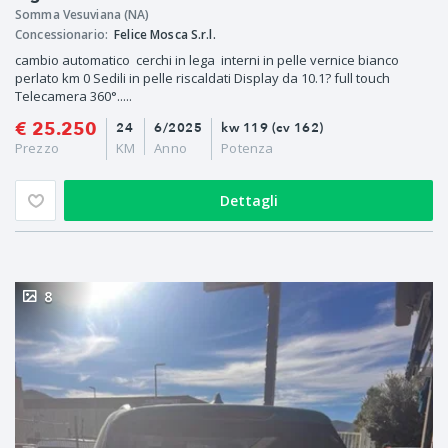
Somma Vesuviana (NA)
Concessionario:
Felice Mosca S.r.l.
cambio automatico cerchi in lega interni in pelle vernice bianco
perlato km 0 Sedili in pelle riscaldati Display da 10.1? full touch
Telecamera 360°.....
€ 25.250
24
6/2025
kw 119 (cv 162)
Prezzo
KM
Anno
Potenza
Dettagli
8