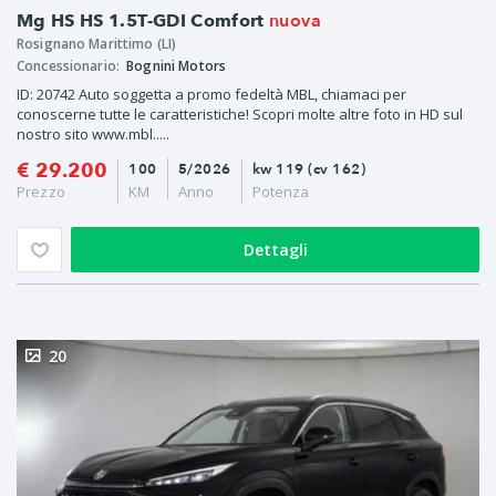
nuova
Mg HS HS 1.5T-GDI Comfort
Rosignano Marittimo (LI)
Concessionario:
Bognini Motors
ID: 20742 Auto soggetta a promo fedeltà MBL, chiamaci per
conoscerne tutte le caratteristiche! Scopri molte altre foto in HD sul
nostro sito www.mbl.....
€ 29.200
100
5/2026
kw 119 (cv 162)
Prezzo
KM
Anno
Potenza
Dettagli
20