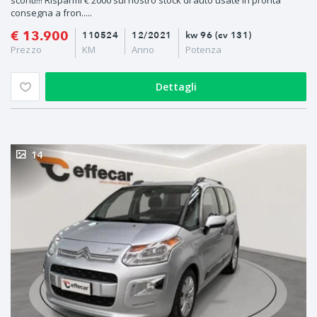
sconti!!! Risparmi € 2000 sul nostro stock di auto usate in pronta
consegna a fron.....
€ 13.900
110524
12/2021
kw 96 (cv 131)
Prezzo
KM
Anno
Potenza
Dettagli
14