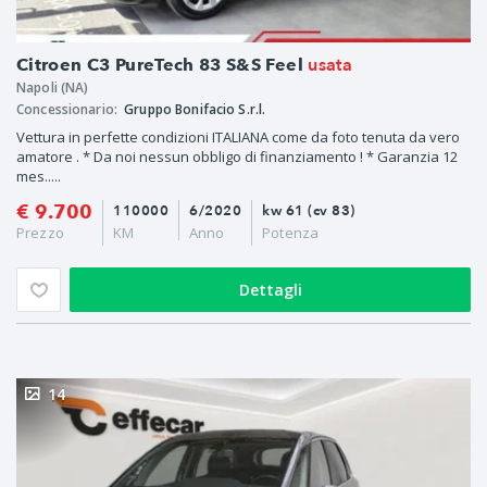
usata
Citroen C3 PureTech 83 S&S Feel
Napoli (NA)
Concessionario:
Gruppo Bonifacio S.r.l.
Vettura in perfette condizioni ITALIANA come da foto tenuta da vero
amatore . * Da noi nessun obbligo di finanziamento ! * Garanzia 12
mes.....
€ 9.700
110000
6/2020
kw 61 (cv 83)
Prezzo
KM
Anno
Potenza
Dettagli
14