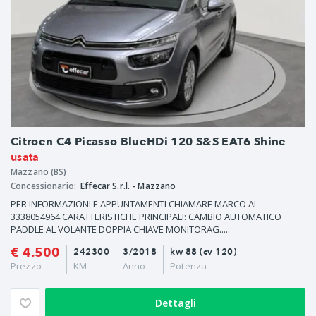
Citroen C4 Picasso BlueHDi 120 S&S EAT6 Shine
usata
Mazzano (BS)
Concessionario:
Effecar S.r.l. - Mazzano
PER INFORMAZIONI E APPUNTAMENTI CHIAMARE MARCO AL
3338054964 CARATTERISTICHE PRINCIPALI: CAMBIO AUTOMATICO
PADDLE AL VOLANTE DOPPIA CHIAVE MONITORAG.....
€ 4.500
242300
3/2018
kw 88 (cv 120)
Prezzo
KM
Anno
Potenza
Dettagli