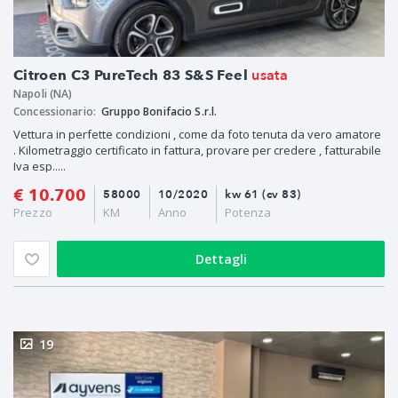
usata
Citroen C3 PureTech 83 S&S Feel
Napoli (NA)
Concessionario:
Gruppo Bonifacio S.r.l.
Vettura in perfette condizioni , come da foto tenuta da vero amatore
. Kilometraggio certificato in fattura, provare per credere , fatturabile
Iva esp.....
€ 10.700
58000
10/2020
kw 61 (cv 83)
Prezzo
KM
Anno
Potenza
Dettagli
19