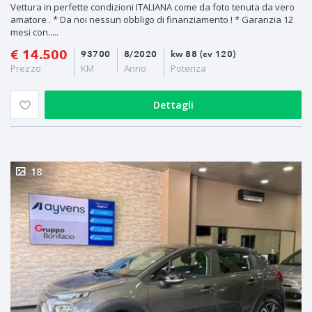
Vettura in perfette condizioni ITALIANA come da foto tenuta da vero
amatore . * Da noi nessun obbligo di finanziamento ! * Garanzia 12
mesi con.....
€ 14.500
93700
8/2020
kw 88 (cv 120)
Prezzo
KM
Anno
Potenza
Dettagli
18