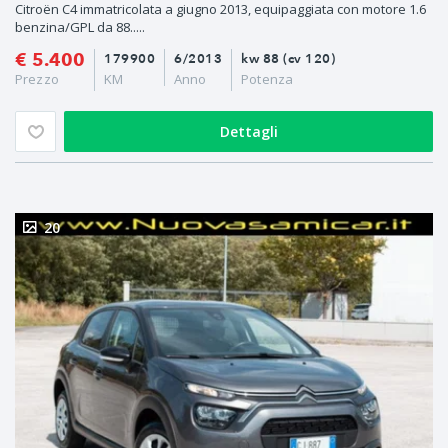
Citroën C4 immatricolata a giugno 2013, equipaggiata con motore 1.6
benzina/GPL da 88.....
€ 5.400
179900
6/2013
kw 88 (cv 120)
Prezzo
KM
Anno
Potenza
Dettagli
20