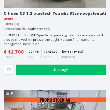
Citroen C3 1.2 puretech You s&s 83cv neopatentati
usata
Parma (PR)
Concessionario:
Scaimotor S.r.l.
PROMO LAST SECOND Specifiche: passaggio di proprietà escluso. Il
prezzo che vedi è il prezzo che paghi. Nessun finanziamento
obbligatorio, nessun vin.....
€ 12.700
22448
10/2020
kw 61 (cv 83)
Prezzo
KM
Anno
Potenza
Dettagli
9