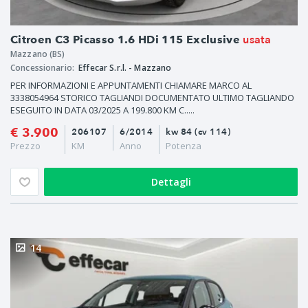
usata
Citroen C3 Picasso 1.6 HDi 115 Exclusive
Mazzano (BS)
Concessionario:
Effecar S.r.l. - Mazzano
PER INFORMAZIONI E APPUNTAMENTI CHIAMARE MARCO AL
3338054964 STORICO TAGLIANDI DOCUMENTATO ULTIMO TAGLIANDO
ESEGUITO IN DATA 03/2025 A 199.800 KM C.....
€ 3.900
206107
6/2014
kw 84 (cv 114)
Prezzo
KM
Anno
Potenza
Dettagli
14