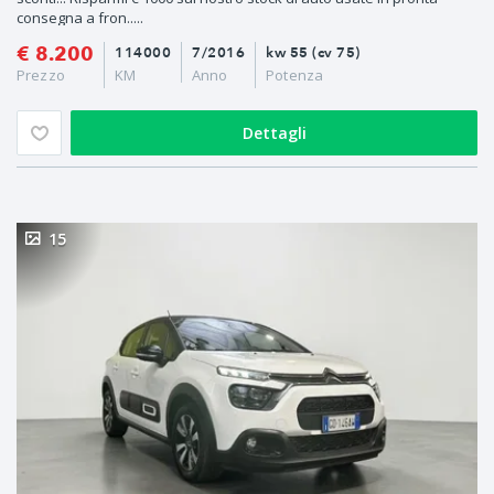
consegna a fron.....
€ 8.200
114000
7/2016
kw 55 (cv 75)
Prezzo
KM
Anno
Potenza
Dettagli
15