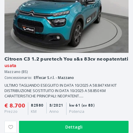
Citroen C3 1.2 puretech You s&s 83cv neopatentati
usata
Mazzano (BS)
Concessionario:
Effecar S.r.l. - Mazzano
ULTIMO TAGLIANDO ESEGUITO IN DATA 10/2025 A 58.847 KM KIT
DISTRIBUZIONE SOSTITUITO IN DATA 10/2025 A 58.850 KM
CARATTERISTICHE PRINCIPALI: NEOPATENT.....
€ 8.700
82580
3/2021
kw 61 (cv 83)
Prezzo
KM
Anno
Potenza
Dettagli