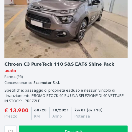
Citroen C3 PureTech 110 S&S EAT6 Shine Pack
usata
Parma (PR)
Concessionario:
Scaimotor S.r.l.
Specifiche: passaggio di proprietà escluso e nessun vincolo di
finanziamento PROMO STOCK 40 SU UNA SELEZIONE DI 40 VETTURE
IN STOCK: - PREZZI F.....
€ 13.900
60720
10/2021
kw 81 (cv 110)
Prezzo
KM
Anno
Potenza
Dettagli