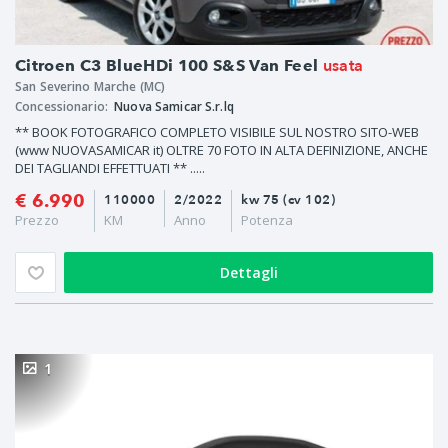
usata
Citroen C3 BlueHDi 100 S&S Van Feel
San Severino Marche (MC)
Concessionario:
Nuova Samicar S.r.lq
** BOOK FOTOGRAFICO COMPLETO VISIBILE SUL NOSTRO SITO-WEB
(www NUOVASAMICAR it) OLTRE 70 FOTO IN ALTA DEFINIZIONE, ANCHE
DEI TAGLIANDI EFFETTUATI ** .....
€ 6.990
110000
2/2022
kw 75 (cv 102)
Prezzo
KM
Anno
Potenza
Dettagli
1