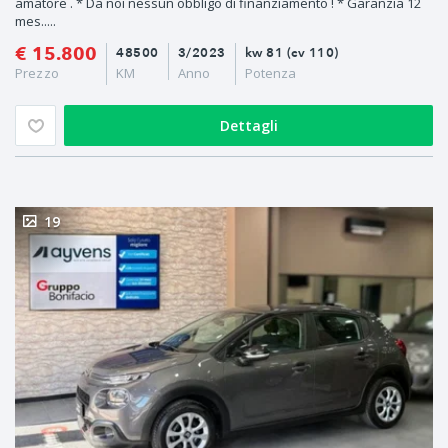
amatore . * Da noi nessun obbligo di finanziamento ! * Garanzia 12
mes.....
€ 15.800
48500
3/2023
kw 81 (cv 110)
Prezzo
KM
Anno
Potenza
Dettagli
19