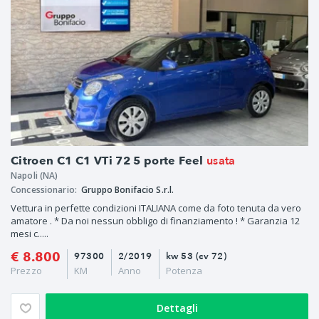
usata
Citroen C1 C1 VTi 72 5 porte Feel
Napoli (NA)
Concessionario:
Gruppo Bonifacio S.r.l.
Vettura in perfette condizioni ITALIANA come da foto tenuta da vero
amatore . * Da noi nessun obbligo di finanziamento ! * Garanzia 12
mesi c.....
€ 8.800
97300
2/2019
kw 53 (cv 72)
Prezzo
KM
Anno
Potenza
Dettagli