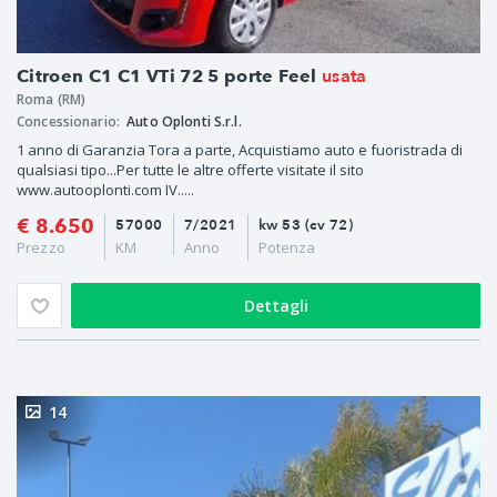
usata
Citroen C1 C1 VTi 72 5 porte Feel
Roma (RM)
Concessionario:
Auto Oplonti S.r.l.
1 anno di Garanzia Tora a parte, Acquistiamo auto e fuoristrada di
qualsiasi tipo...Per tutte le altre offerte visitate il sito
www.autooplonti.com IV.....
€ 8.650
57000
7/2021
kw 53 (cv 72)
Prezzo
KM
Anno
Potenza
Dettagli
14