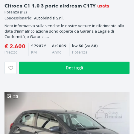
usata
Citroen C1 1.0 3 porte airdream C1TY
Potenza (PZ)
Concessionario:
Autobrindisi S.r.l.
Nota informativa sulla vendita: le nostre vetture in riferimento alla
data d'immatricolazione sono coperte da Garanzia Legale di
Conformità, o Garanzi.....
€ 2.600
279372
6/2009
kw 50 (cv 68)
Prezzo
KM
Anno
Potenza
Dettagli
20