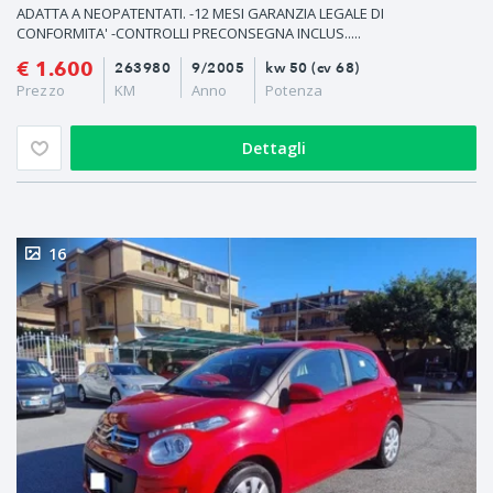
ADATTA A NEOPATENTATI. -12 MESI GARANZIA LEGALE DI
CONFORMITA' -CONTROLLI PRECONSEGNA INCLUS.....
€ 1.600
263980
9/2005
kw 50 (cv 68)
Prezzo
KM
Anno
Potenza
Dettagli
16