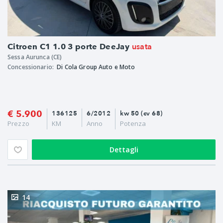
usata
Citroen C1 1.0 3 porte DeeJay
Sessa Aurunca (CE)
Concessionario:
Di Cola Group Auto e Moto
€ 5.900
136125
6/2012
kw 50 (cv 68)
Prezzo
KM
Anno
Potenza
Dettagli
14