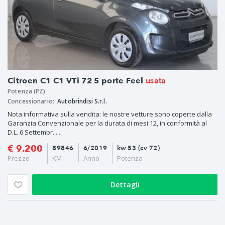
usata
Citroen C1 C1 VTi 72 5 porte Feel
Potenza (PZ)
Concessionario:
Autobrindisi S.r.l.
Nota informativa sulla vendita: le nostre vetture sono coperte dalla
Garanzia Convenzionale per la durata di mesi 12, in conformità al
D.L. 6 Settembr.....
€ 9.200
89846
6/2019
kw 53 (cv 72)
Prezzo
KM
Anno
Potenza
Dettagli