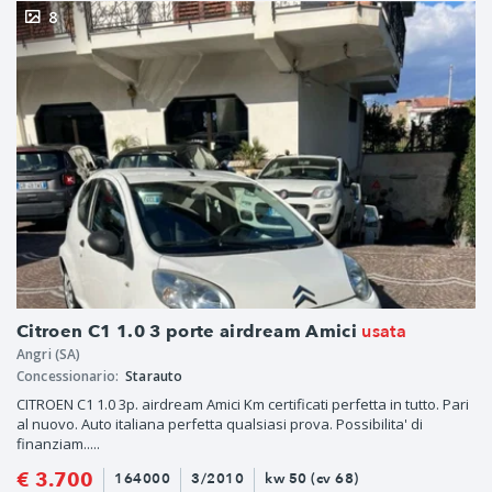
8
usata
Citroen C1 1.0 3 porte airdream Amici
Angri (SA)
Concessionario:
Starauto
CITROEN C1 1.0 3p. airdream Amici Km certificati perfetta in tutto. Pari
al nuovo. Auto italiana perfetta qualsiasi prova. Possibilita' di
finanziam.....
€ 3.700
164000
3/2010
kw 50 (cv 68)