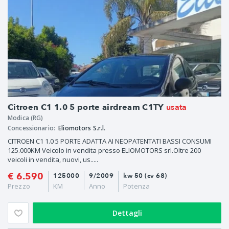
usata
Citroen C1 1.0 5 porte airdream C1TY
Modica (RG)
Concessionario:
Eliomotors S.r.l.
CITROEN C1 1.0 5 PORTE ADATTA AI NEOPATENTATI BASSI CONSUMI
125.000KM Veicolo in vendita presso ELIOMOTORS srl.Oltre 200
veicoli in vendita, nuovi, us.....
€ 6.590
125000
9/2009
kw 50 (cv 68)
Prezzo
KM
Anno
Potenza
Dettagli