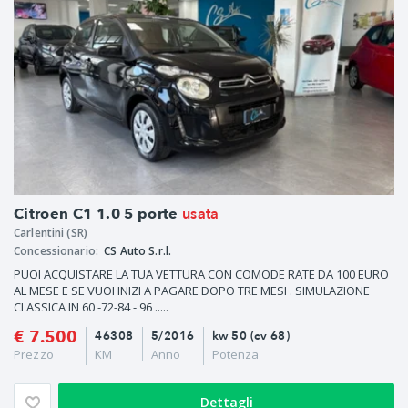
usata
Citroen C1 1.0 5 porte
Carlentini (SR)
Concessionario:
CS Auto S.r.l.
PUOI ACQUISTARE LA TUA VETTURA CON COMODE RATE DA 100 EURO
AL MESE E SE VUOI INIZI A PAGARE DOPO TRE MESI . SIMULAZIONE
CLASSICA IN 60 -72-84 - 96 .....
€ 7.500
46308
5/2016
kw 50 (cv 68)
Prezzo
KM
Anno
Potenza
Dettagli