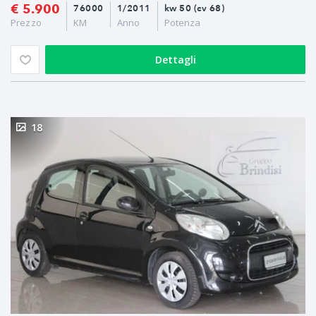
€ 5.900
76000
1/2011
kw 50 (cv 68)
Prezzo
KM
Anno
Potenza
Dettagli
18