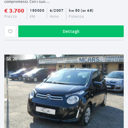
compromessi. Con i suo.....
€ 3.700
150000
6/2007
kw 50 (cv 68)
Prezzo
KM
Anno
Potenza
Dettagli
20