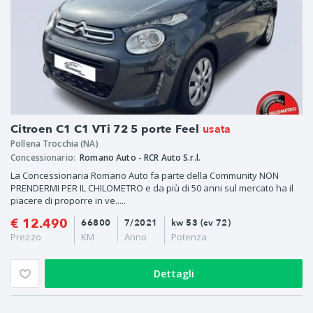
usata
Citroen C1 C1 VTi 72 5 porte Feel
Pollena Trocchia (NA)
Concessionario:
Romano Auto - RCR Auto S.r.l.
La Concessionaria Romano Auto fa parte della Community NON
PRENDERMI PER IL CHILOMETRO e da più di 50 anni sul mercato ha il
piacere di proporre in ve.....
€ 12.490
66800
7/2021
kw 53 (cv 72)
Prezzo
KM
Anno
Potenza
Dettagli