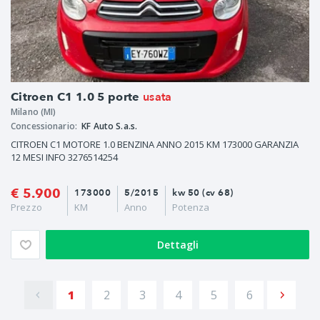
usata
Citroen C1 1.0 5 porte
Milano (MI)
Concessionario:
KF Auto S.a.s.
CITROEN C1 MOTORE 1.0 BENZINA ANNO 2015 KM 173000 GARANZIA
12 MESI INFO 3276514254
€ 5.900
173000
5/2015
kw 50 (cv 68)
Prezzo
KM
Anno
Potenza
Dettagli
1
2
3
4
5
6