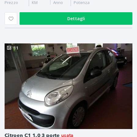
Prezzo
KM
Anno
Potenza
Dettagli
11
usata
Citroen C1 1.0 3 porte