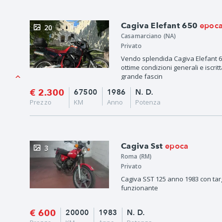
epoc
Cagiva Elefant 650
20
Casamarciano (NA)
Privato
Vendo splendida Cagiva Elefant 65
ottime condizioni generali e iscrit
grande fascin
€ 2.300
67500
1986
N. D.
Prezzo
KM
Anno
Potenza
epoca
Cagiva Sst
3
Roma (RM)
Privato
Cagiva SST 125 anno 1983 con tar
funzionante
€ 600
20000
1983
N. D.