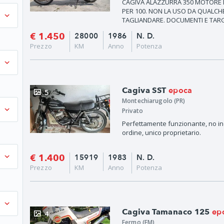
CAGIVA ALAZZURRA 350 MOTORE 
PER 100. NON LA USO DA QUALCH
TAGLIANDARE. DOCUMENTI E TARG
€ 1.450
28000
1986
N. D.
Prezzo
KM
Anno
Potenza
epoca
Cagiva SST
5
Montechiarugolo (PR)
Privato
Perfettamente funzionante, no inci
ordine, unico proprietario.
€ 1.400
15919
1983
N. D.
Prezzo
KM
Anno
Potenza
ep
Cagiva Tamanaco 125
4
Fermo (FM)