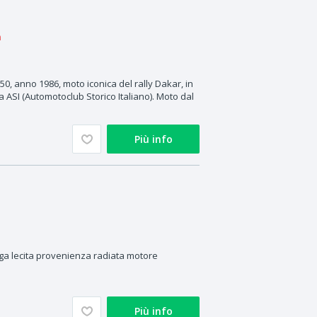
a
0, anno 1986, moto iconica del rally Dakar, in
ta ASI (Automotoclub Storico Italiano). Moto dal
Più info
ga lecita provenienza radiata motore
Più info