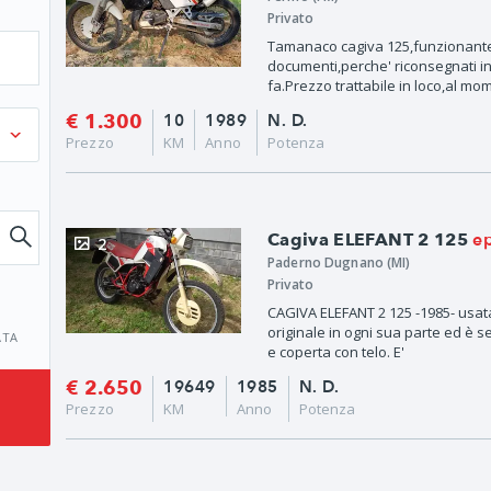
Privato
Tamanaco cagiva 125,funzionante
documenti,perche' riconsegnati i
fa.Prezzo trattabile in loco,al mom
€ 1.300
10
1989
N. D.
Prezzo
KM
Anno
Potenza
e
Cagiva ELEFANT 2 125
2
Paderno Dugnano (MI)
Privato
CAGIVA ELEFANT 2 125 -1985- usata
originale in ogni sua parte ed è 
ATA
e coperta con telo. E'
€ 2.650
19649
1985
N. D.
Prezzo
KM
Anno
Potenza