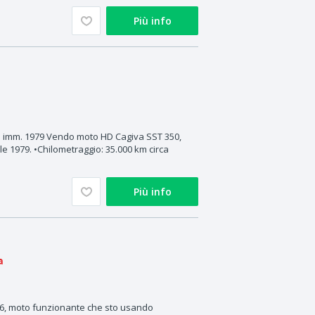
Più info
– imm. 1979 Vendo moto HD Cagiva SST 350,
le 1979. •Chilometraggio: 35.000 km circa
Più info
a
6, moto funzionante che sto usando