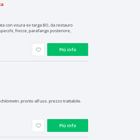
ca
ata con visura ex targa BO, da restauro
specchi, frecce, parafango posteriore,
Più info
hilometri. pronto all'uso. prezzo trattabile.
Più info