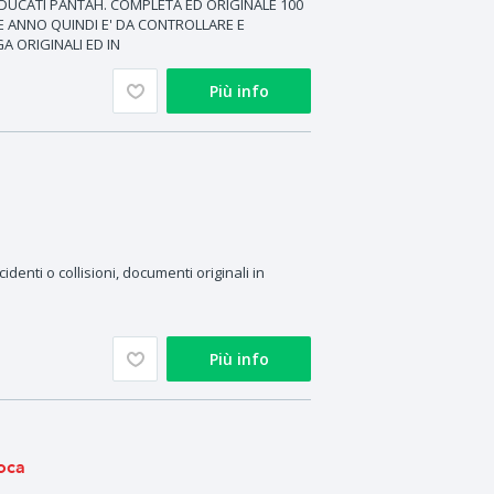
DUCATI PANTAH. COMPLETA ED ORIGINALE 100
E ANNO QUINDI E' DA CONTROLLARE E
A ORIGINALI ED IN
Più info
denti o collisioni, documenti originali in
Più info
oca