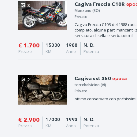
epo
Cagiva Freccia C10R
8
Monzuno (BO)
Privato
Cagiva Freccia C10R del 1988 radi
completo, alcune parti mancanti (
serratura di sella e serbatoio), il
€ 1.700
15000
1988
N. D.
Prezzo
KM
Anno
Potenza
epoca
Cagiva sst 350
2
torrebelvicino (VI)
Privato
ottimo conservato con pochissimi c
€ 2.900
17000
1993
N. D.
Prezzo
KM
Anno
Potenza