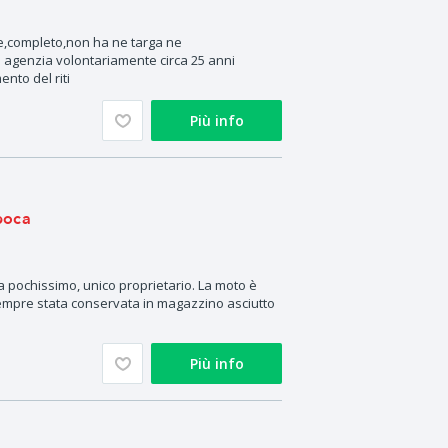
,completo,non ha ne targa ne
n agenzia volontariamente circa 25 anni
ento del riti
Più info
poca
 pochissimo, unico proprietario. La moto è
sempre stata conservata in magazzino asciutto
Più info