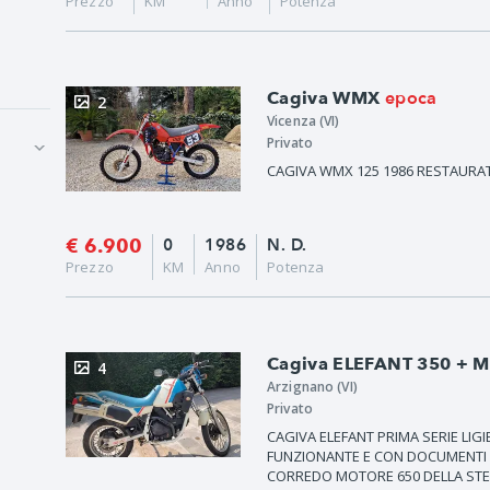
Prezzo
KM
Anno
Potenza
epoca
Cagiva WMX
2
Vicenza (VI)
Privato
CAGIVA WMX 125 1986 RESTAURA
€ 6.900
0
1986
N. D.
Prezzo
KM
Anno
Potenza
Cagiva ELEFANT 350 + 
4
Arzignano (VI)
Privato
CAGIVA ELEFANT PRIMA SERIE LIG
FUNZIONANTE E CON DOCUMENTI O
CORREDO MOTORE 650 DELLA STE