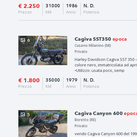
€ 2.250
31000
1986
N. D.
Prezzo
KM
Anno
Potenza
epoca
Cagiva SST350
6
Cusano Milanino (MI)
Privato
Harley Davidson Cagiva SST 350 
colore nero, immatricolata ad apri
•Utilizzo: usata poco, semp
€ 1.800
35000
1979
N. D.
Prezzo
KM
Anno
Potenza
epoc
Cagiva Canyon 600
5
Boretto (RE)
Privato
vendo Cagiva Canyon 600 del 199