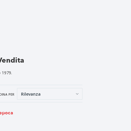
Vendita
o 1979.
DINA PER
epoca