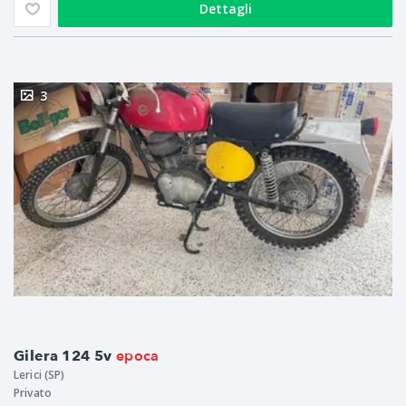
Dettagli
3
epoca
Gilera 124 5v
Lerici (SP)
Privato