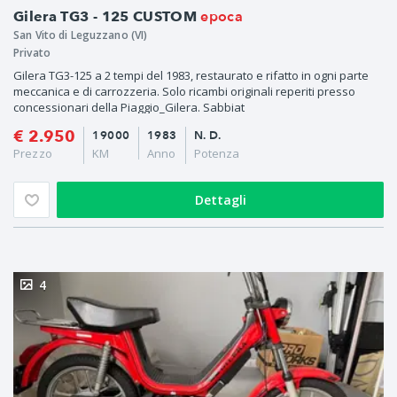
epoca
Gilera TG3 - 125 CUSTOM
San Vito di Leguzzano (VI)
Privato
Gilera TG3-125 a 2 tempi del 1983, restaurato e rifatto in ogni parte
meccanica e di carrozzeria. Solo ricambi originali reperiti presso
concessionari della Piaggio_Gilera. Sabbiat
€ 2.950
19000
1983
N. D.
Prezzo
KM
Anno
Potenza
Dettagli
4