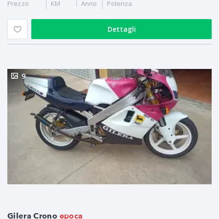
Prezzo
KM
Anno
Potenza
Dettagli
9
epoca
Gilera Crono