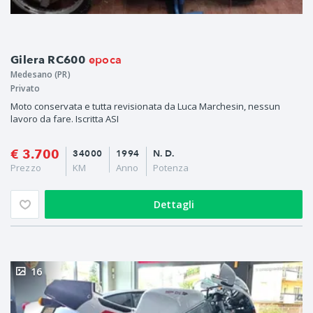
epoca
Gilera RC600
Medesano (PR)
Privato
Moto conservata e tutta revisionata da Luca Marchesin, nessun
lavoro da fare. Iscritta ASI
€ 3.700
34000
1994
N. D.
Prezzo
KM
Anno
Potenza
Dettagli
16