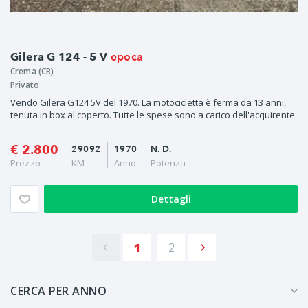
epoca
Gilera G 124 - 5 V
Crema (CR)
Privato
Vendo Gilera G124 5V del 1970. La motocicletta è ferma da 13 anni,
tenuta in box al coperto. Tutte le spese sono a carico dell'acquirente.
€ 2.800
29092
1970
N. D.
Prezzo
KM
Anno
Potenza
Dettagli
1
2
CERCA PER ANNO