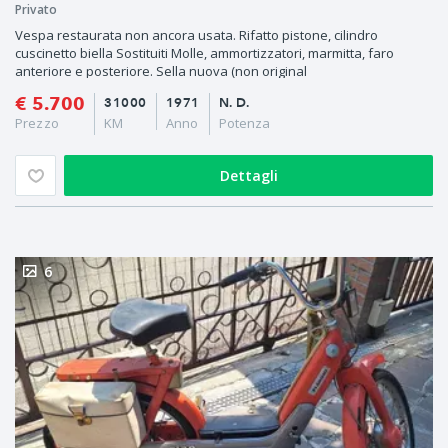
Privato
Vespa restaurata non ancora usata. Rifatto pistone, cilindro
cuscinetto biella Sostituiti Molle, ammortizzatori, marmitta, faro
anteriore e posteriore. Sella nuova (non original
€ 5.700
31000
1971
N. D.
Prezzo
KM
Anno
Potenza
Dettagli
6