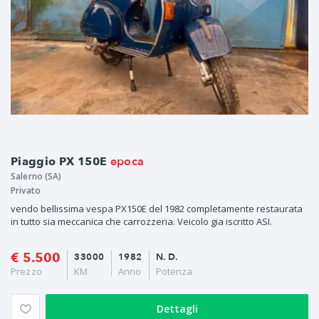
epoca
Piaggio PX 150E
Salerno (SA)
Privato
vendo bellissima vespa PX150E del 1982 completamente restaurata
in tutto sia meccanica che carrozzeria. Veicolo gia iscritto ASI.
€ 5.500
33000
1982
N. D.
Prezzo
KM
Anno
Potenza
Dettagli