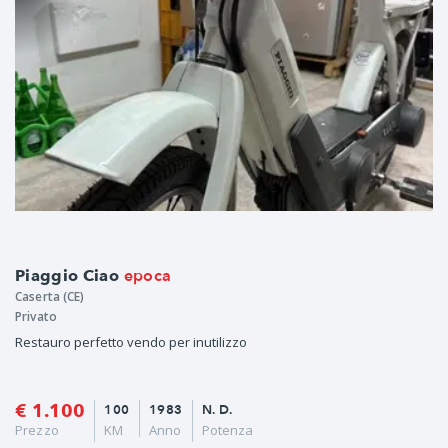
epoca
Piaggio Ciao
Caserta (CE)
Privato
Restauro perfetto vendo per inutilizzo
€ 1.100
100
1983
N. D.
Prezzo
KM
Anno
Potenza