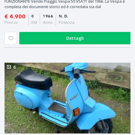
FUNZIONANTE Vendo Piaggio Vespa 50 V5A1T del 1966. La Vespa è
completa dei documenti storici ed è corredata sia dal
€ 4.900
0
1966
N. D.
Prezzo
KM
Anno
Potenza
Dettagli
6