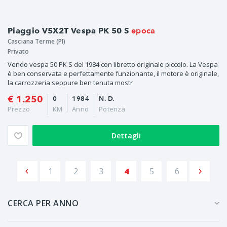
epoca
Piaggio V5X2T Vespa PK 50 S
Casciana Terme (PI)
Privato
Vendo vespa 50 PK S del 1984 con libretto originale piccolo. La Vespa
è ben conservata e perfettamente funzionante, il motore è originale,
la carrozzeria seppure ben tenuta mostr
€ 1.250
0
1984
N. D.
Prezzo
KM
Anno
Potenza
Dettagli
1
2
3
4
5
6
CERCA PER ANNO