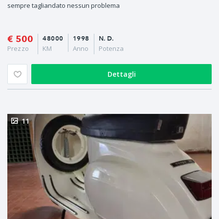
sempre tagliandato nessun problema
€ 500
48000
1998
N. D.
Prezzo
KM
Anno
Potenza
Dettagli
11