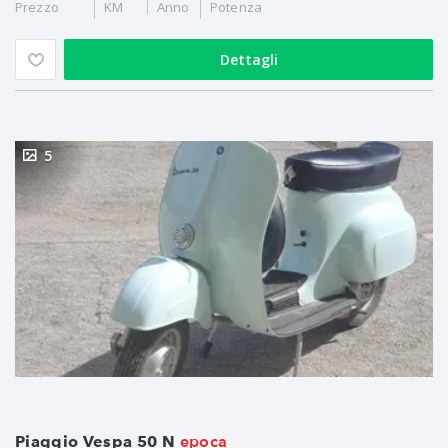
Prezzo
KM
Anno
Potenza
Dettagli
5
epoca
Piaggio Vespa 50 N