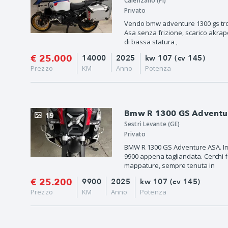
Calenzano (FI)
Privato
Vendo bmw adventure 1300 gs troph
Asa senza frizione, scarico akra
di bassa statura ,
€ 25.000
14000
2025
kw 107 (cv 145)
Prezzo
KM
Anno
Potenza
Bmw R 1300 GS Adventur
19
Sestri Levante (GE)
Privato
BMW R 1300 GS Adventure ASA. Imm
9900 appena tagliandata. Cerchi fo
mappature, sempre tenuta in
€ 25.200
9900
2025
kw 107 (cv 145)
Prezzo
KM
Anno
Potenza