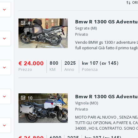
OR
Bmw R 1300 GS Adventure
4
Segrate (MI)
Privato
Vendo BMW gs 1300 r adventure L
full optional Già fatto il primo 
€ 24.000
800
2025
kw 107 (cv 145)
Prezzo
KM
Anno
Potenza
Bmw R 1300 GS Adventure
10
Vignola (MO)
Privato
MOTO PARI AL NUOVO , SENZA N
TUTTI GLI OPZIONAL A PARTE IL 
34000 , HO IL CONTRATTO. SONO