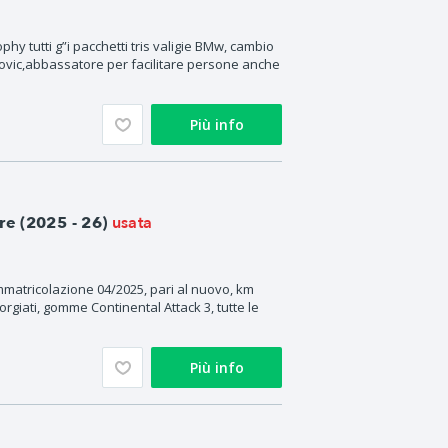
y tutti g”i pacchetti tris valigie BMw, cambio
povic,abbassatore per facilitare persone anche
Più info
usata
e (2025 - 26)
atricolazione 04/2025, pari al nuovo, km
rgiati, gomme Continental Attack 3, tutte le
Più info