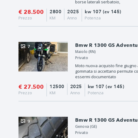
borse laterali serbatoio,
€ 28.500
2800
2025
kw 107 (cv 145)
Prezzo
KM
Anno
Potenza
Bmw R 1300 GS Adventur
7
Maiolo (RN)
Privato
Moto nuova acquisto fine giugno
gommata si accettano permute con
essermi documentato
€ 27.500
12500
2025
kw 107 (cv 145)
Prezzo
KM
Anno
Potenza
Bmw R 1300 GS Adventure
9
Genova (GE)
Privato