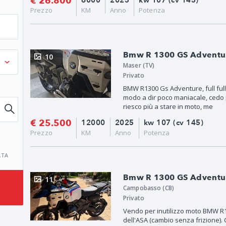
€ 26.800
6000
2025
kw 107 (cv 145)
Prezzo
KM
Anno
Potenza
Bmw R 1300 GS Adventure
10
Maser (TV)
Privato
BMW R1300 Gs Adventure, full ful
modo a dir poco maniacale, cedo 
riesco più a stare in moto, me
€ 25.500
12000
2025
kw 107 (cv 145)
Prezzo
KM
Anno
Potenza
ATA
Bmw R 1300 GS Adventure
11
Campobasso (CB)
Privato
Vendo per inutilizzo moto BMW R1
dell'ASA (cambio senza frizione).