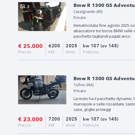
Bmw R 1300 GS Adventure
3
Casalgrande (RE)
Privato
Immatricolata fine agosto 2025 so
abassatore tre borse BMW selle c
pacchetto tagliandi pagati anco
€ 25.000
6200
2025
kw 107 (cv 145)
Prezzo
KM
Anno
Potenza
Bmw R 1300 GS Adventure
5
Tufino (NA)
Privato
La moto ha il pacchetto dynamic, l'
manopole e selle riscaldate, tasto
case, griglie proteggi
€ 23.000
7200
2025
kw 107 (cv 145)
Prezzo
KM
Anno
Potenza