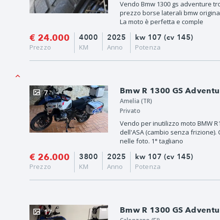
Vendo Bmw 1300 gs adventure tro
prezzo borse laterali bmw original
La moto è perfetta e comple
€ 24.000
4000
2025
kw 107 (cv 145)
Prezzo
KM
Anno
Potenza
Bmw R 1300 GS Adventure
7
Amelia (TR)
Privato
Vendo per inutilizzo moto BMW R1
dell'ASA (cambio senza frizione). 
nelle foto. 1° tagliano
€ 26.000
3800
2025
kw 107 (cv 145)
Prezzo
KM
Anno
Potenza
Bmw R 1300 GS Adventur
17