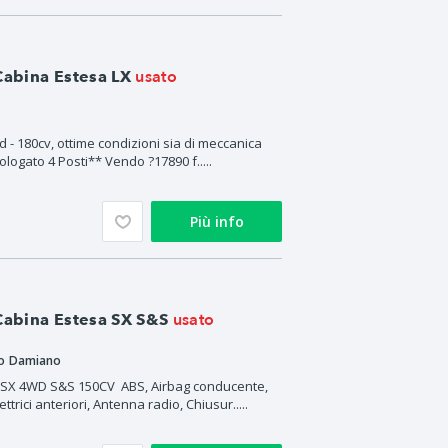
usato
Cabina Estesa LX
d - 180cv, ottime condizioni sia di meccanica
ologato 4 Posti** Vendo ?17890 f.....
Più info
usato
Cabina Estesa SX S&S
mo Damiano
 SX 4WD S&S 150CV ABS, Airbag conducente,
ttrici anteriori, Antenna radio, Chiusur.....