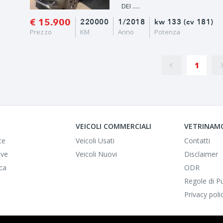
DEI .....
€ 15.900
220000
1/2018
kw 133 (cv 181)
Prezzo
KM
Anno
Potenza
1
VEICOLI COMMERCIALI
VETRINAMO
te
Veicoli Usati
Contatti
ve
Veicoli Nuovi
Disclaimer
ca
ODR
Regole di P
Privacy poli