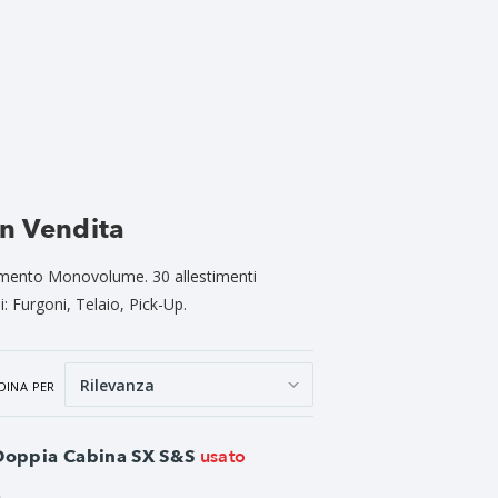
in Vendita
segmento Monovolume. 30 allestimenti
i: Furgoni, Telaio, Pick-Up.
DINA PER
usato
 Doppia Cabina SX S&S