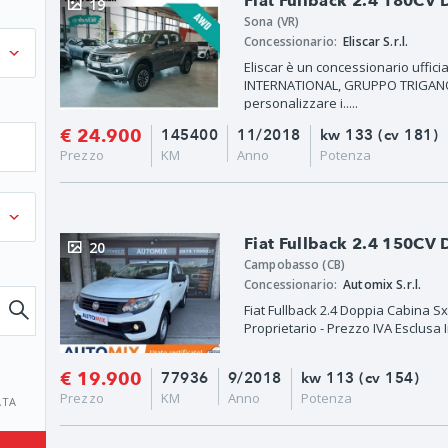
Fiat Fullback 2.4 180CV
19
Sona (VR)
Concessionario:
Eliscar S.r.l.
Eliscar è un concessionario uffi
INTERNATIONAL, GRUPPO TRIGANO
personalizzare i.....
€ 24.900
145400
11/2018
kw 133 (cv 181)
Prezzo
KM
Anno
Potenza
Fiat Fullback 2.4 150CV
20
Campobasso (CB)
Concessionario:
Automix S.r.l.
Fiat Fullback 2.4 Doppia Cabina Sx
Proprietario - Prezzo IVA Esclusa I
€ 19.900
77936
9/2018
kw 113 (cv 154)
Prezzo
KM
Anno
Potenza
ATA