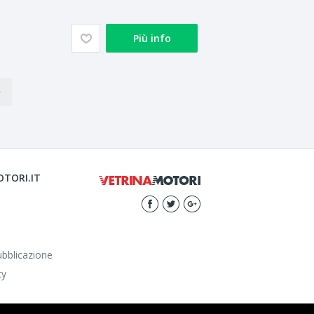
Più info
TORI.IT
ubblicazione
cy