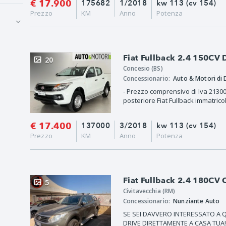
€ 17.900
175682
1/2018
kw 113 (cv 154)
Prezzo
KM
Anno
Potenza
Fiat Fullback 2.4 150CV
20
Concesio (BS)
Concessionario:
Auto & Motori di 
- Prezzo comprensivo di Iva 21300
posteriore Fiat Fullback immatricol
€ 17.400
137000
3/2018
kw 113 (cv 154)
Prezzo
KM
Anno
Potenza
Fiat Fullback 2.4 180CV 
5
Civitavecchia (RM)
Concessionario:
Nunziante Auto
SE SEI DAVVERO INTERESSATO A Q
DRIVE DIRETTAMENTE A CASA TUA!!