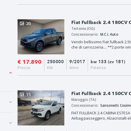
Fiat Fullback 2.4 180CV 
20
Tertenia (OG)
Concessionario:
M.C.I. Auto
Vendo bellissimo Fiat fullback 2.5t
che di carrozzeria.... **2 porte om
€ 17.890
250000
9/2017
kw 133 (cv 181)
Prezzo
KM
Anno
Potenza
Fiat Fullback 2.4 150CV 
15
Maruggio (TA)
Concessionario:
Sansonetti Cosi
FIAT FULLBACK 2.4 CABINA ESTESA
Airbag passeggero, Alzacristalli ele