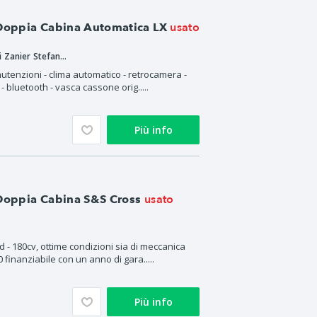
usato
 Doppia Cabina Automatica LX
SZ Preparations di Zanier Stefano & c. S.n.c.
utenzioni - clima automatico - retrocamera -
b - bluetooth - vasca cassone orig.....
Più info
usato
 Doppia Cabina S&S Cross
d - 180cv, ottime condizioni sia di meccanica
 finanziabile con un anno di gara.....
Più info