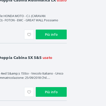
usato
 Doppia Cabina Automatica LX
ciale HONDA MOTO - C.I. (CARAVAN
) - FOTON - EMC - GREAT WALL Possiamo
Più info
usato
 Doppia Cabina SX S&S
 4wd S&amp;s 150cv - Veicolo Italiano - Unico
mmatricolazione: 25/09/2018 Chil.....
Più info