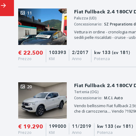
Fiat Fullback 2.4 180CV
11
Paluzza (UD)
Concessionario:
Vettura in ordine - cronologia man
sedili pelle riscaldati - cruise - us
€ 22.500
103393
2/2017
kw 133 (cv 181)
Prezzo
KM
Anno
Potenza
Fiat Fullback 2.4 180CV
20
Tertenia (OG)
Concessionario:
M.C.I. Auto
Vendo bellissimo Fiat fullback 2.5t
che di carrozzeria.... Vendo ?19290
€ 19.290
199000
11/2019
kw 133 (cv 181)
Prezzo
KM
Anno
Potenza