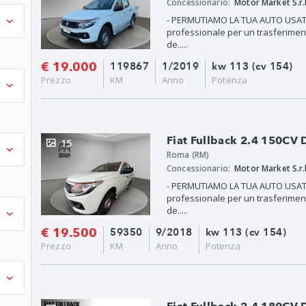
Concessionario:
Motor Market S.r.l
- PERMUTIAMO LA TUA AUTO USATA
professionale per un trasferiment
de.....
€ 19.000
119867
1/2019
kw 113 (cv 154)
Prezzo
KM
Anno
Potenza
Fiat Fullback 2.4 150CV
15
Roma (RM)
Concessionario:
Motor Market S.r.l
- PERMUTIAMO LA TUA AUTO USATA
professionale per un trasferiment
de.....
€ 19.500
59350
9/2018
kw 113 (cv 154)
Prezzo
KM
Anno
Potenza