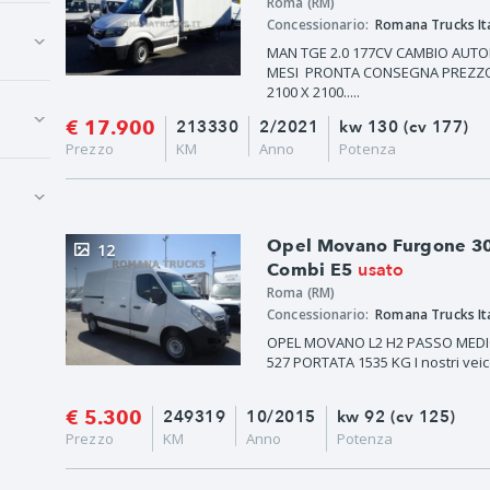
Roma (RM)
Concessionario:
Romana Trucks Ital
MAN TGE 2.0 177CV CAMBIO AUT
MESI PRONTA CONSEGNA PREZZO 
2100 X 2100.....
€ 17.900
213330
2/2021
kw 130 (cv 177)
Prezzo
KM
Anno
Potenza
Opel Movano Furgone 30
12
usato
Combi E5
Roma (RM)
Concessionario:
Romana Trucks Ital
OPEL MOVANO L2 H2 PASSO MEDIO
527 PORTATA 1535 KG I nostri veico
€ 5.300
249319
10/2015
kw 92 (cv 125)
Prezzo
KM
Anno
Potenza