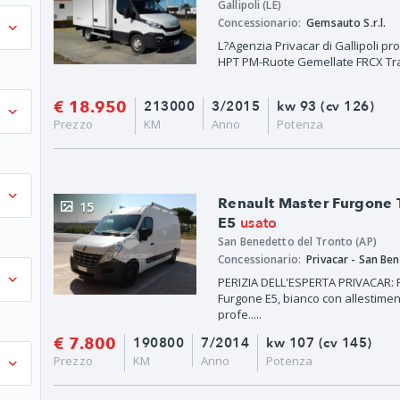
Gallipoli (LE)
Concessionario:
Gemsauto S.r.l.
L?Agenzia Privacar di Gallipoli p
HPT PM-Ruote Gemellate FRCX Trasp
€ 18.950
213000
3/2015
kw 93 (cv 126)
Prezzo
KM
Anno
Potenza
Renault Master Furgone
15
usato
E5
San Benedetto del Tronto (AP)
Concessionario:
PERIZIA DELL'ESPERTA PRIVACAR: 
Furgone E5, bianco con allestimen
profe.....
€ 7.800
190800
7/2014
kw 107 (cv 145)
Prezzo
KM
Anno
Potenza