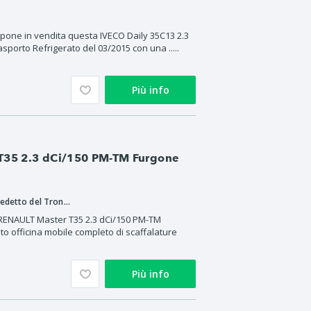
ropone in vendita questa IVECO Daily 35C13 2.3
orto Refrigerato del 03/2015 con una .....
Più info
 T35 2.3 dCi/150 PM-TM Furgone
Privacar - San Benedetto del Tronto
RENAULT Master T35 2.3 dCi/150 PM-TM
to officina mobile completo di scaffalature
Più info