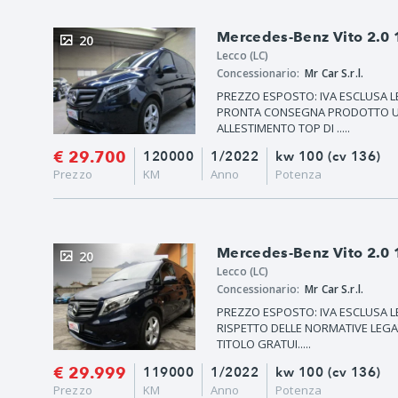
Mercedes-Benz Vito 2.0 
20
Lecco (LC)
Concessionario:
Mr Car S.r.l.
PREZZO ESPOSTO: IVA ESCLUSA 
PRONTA CONSEGNA PRODOTTO UFFI
ALLESTIMENTO TOP DI .....
€ 29.700
120000
1/2022
kw 100 (cv 136)
Prezzo
KM
Anno
Potenza
Mercedes-Benz Vito 2.0 
20
Lecco (LC)
Concessionario:
Mr Car S.r.l.
PREZZO ESPOSTO: IVA ESCLUSA 
RISPETTO DELLE NORMATIVE LEGA
TITOLO GRATUI.....
€ 29.999
119000
1/2022
kw 100 (cv 136)
Prezzo
KM
Anno
Potenza