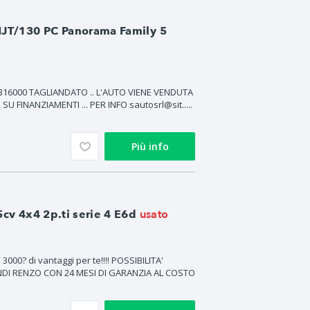
MJT/130 PC Panorama Family 5
316000 TAGLIANDATO .. L'AUTO VIENE VENDUTA
SU FINANZIAMENTI ... PER INFO sautosrl@sit.....
Più info
usato
5cv 4x4 2p.ti serie 4 E6d
3000? di vantaggi per te!!!! POSSIBILITA'
NDI RENZO CON 24 MESI DI GARANZIA AL COSTO