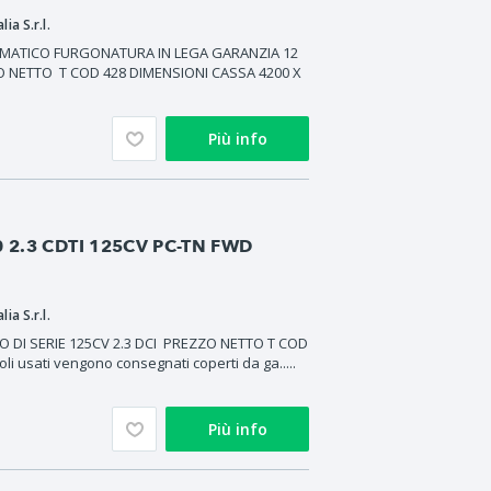
ia S.r.l.
OMATICO FURGONATURA IN LEGA GARANZIA 12
NETTO T COD 428 DIMENSIONI CASSA 4200 X
Più info
 2.3 CDTI 125CV PC-TN FWD
ia S.r.l.
 DI SERIE 125CV 2.3 DCI PREZZO NETTO T COD
li usati vengono consegnati coperti da ga.....
Più info