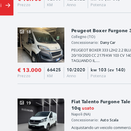
li
Prezzo
KM
Anno
Potenza
Peugeot Boxer Furgone 3
18
Collegno (TO)
Concessionario:
Dany Car
PEUGEOT BOXER 333 L2H2 2.2 BLU
20/10/2020 CC 2179 KW 103 CV 140
TAGLIANDO IL.....
€ 13.000
66425
10/2020
kw 103 (cv 140)
Prezzo
KM
Anno
Potenza
Fiat Talento Furgone Ta
19
usato
10q
Napoli (NA)
Concessionario:
Auto Scala
Acquistando un veicolo commercia