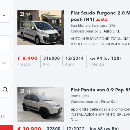
Fiat Scudo Furgone 2.0 
14
usato
posti (N1)
San Michele Salentino (BR)
Concessionario:
S. Auto S.r.l.
AUTO IN BUONE CONDIZIONI.. KM 
A SOLI ? 8990,00 TASSI AGEVOLATI 
€ 8.990
316000
12/2014
kw 94 (cv 128)
Prezzo
KM
Anno
Potenza
Fiat Panda van 0.9 Pop 8
11
Roma (RM)
Concessionario:
I Drive S.r.l.
approfitta della nostra promo con 
INSTALLAZIONE IMPIANTO GPL LA
ATA
D.....
€ 10.900
32300
12/2022
kw 63 (cv 86)