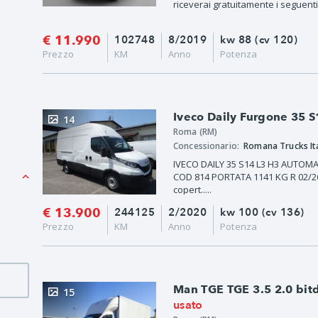
riceverai gratuitamente i seguenti s
€ 11.990
102748
8/2019
kw 88 (cv 120)
Prezzo
KM
Anno
Potenza
Iveco Daily Furgone 35 
14
Roma (RM)
Concessionario:
Romana Trucks Ital
IVECO DAILY 35 S14 L3 H3 AUTO
COD 814 PORTATA 1141 KG R 02/26 
copert.....
€ 13.900
244125
2/2020
kw 100 (cv 136)
Prezzo
KM
Anno
Potenza
Man TGE TGE 3.5 2.0 bitdi
15
usato