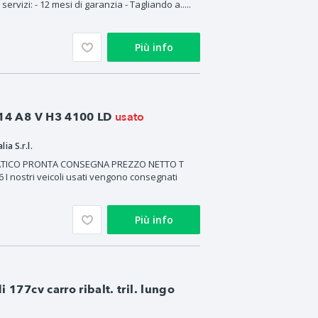
ervizi: - 12 mesi di garanzia - Tagliando a.....
Più info
usato
S14 A8 V H3 4100 LD
ia S.r.l.
MATICO PRONTA CONSEGNA PREZZO NETTO T
I nostri veicoli usati vengono consegnati
Più info
 177cv carro ribalt. tril. lungo