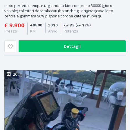
moto perfetta sempre tagliandata ktm compreso 30000 (gioco
valvole) collettori decatalizzati (ho anche gli originali)cavalletto
centrale gommata 90% pignone corona catena nuovi qu
€ 9.900
40500
2018
kw 92 (cv 125)
Prezzo
KM
Anno
Potenza
Dettagli
20