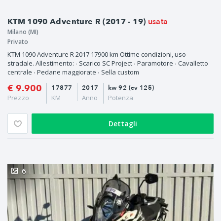
usata
KTM 1090 Adventure R (2017 - 19)
Milano (MI)
Privato
KTM 1090 Adventure R 2017 17900 km Ottime condizioni, uso
stradale. Allestimento: ∙ Scarico SC Project ∙ Paramotore ∙ Cavalletto
centrale ∙ Pedane maggiorate ∙ Sella custom
€ 9.900
17877
2017
kw 92 (cv 125)
Prezzo
KM
Anno
Potenza
Dettagli
6