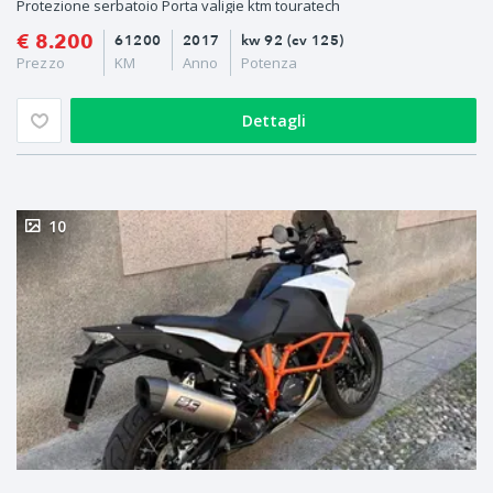
Protezione serbatoio Porta valigie ktm touratech
€ 8.200
61200
2017
kw 92 (cv 125)
Prezzo
KM
Anno
Potenza
Dettagli
10