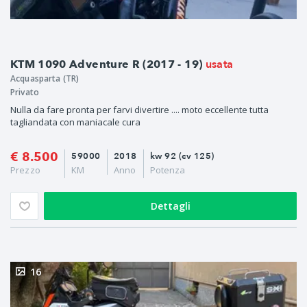
usata
KTM 1090 Adventure R (2017 - 19)
Acquasparta (TR)
Privato
Nulla da fare pronta per farvi divertire .... moto eccellente tutta
tagliandata con maniacale cura
€ 8.500
59000
2018
kw 92 (cv 125)
Prezzo
KM
Anno
Potenza
Dettagli
16