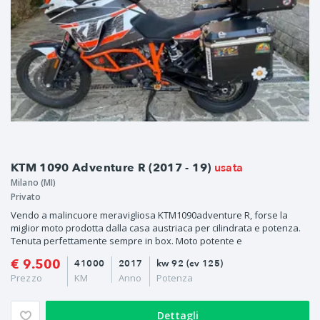
usata
KTM 1090 Adventure R (2017 - 19)
Milano (MI)
Privato
Vendo a malincuore meravigliosa KTM1090adventure R, forse la
miglior moto prodotta dalla casa austriaca per cilindrata e potenza.
Tenuta perfettamente sempre in box. Moto potente e
€ 9.500
41000
2017
kw 92 (cv 125)
Prezzo
KM
Anno
Potenza
Dettagli