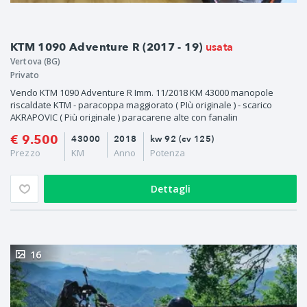
usata
KTM 1090 Adventure R (2017 - 19)
Vertova (BG)
Privato
Vendo KTM 1090 Adventure R Imm. 11/2018 KM 43000 manopole
riscaldate KTM - paracoppa maggiorato ( PIù originale ) - scarico
AKRAPOVIC ( Più originale ) paracarene alte con fanalin
€ 9.500
43000
2018
kw 92 (cv 125)
Prezzo
KM
Anno
Potenza
Dettagli
16