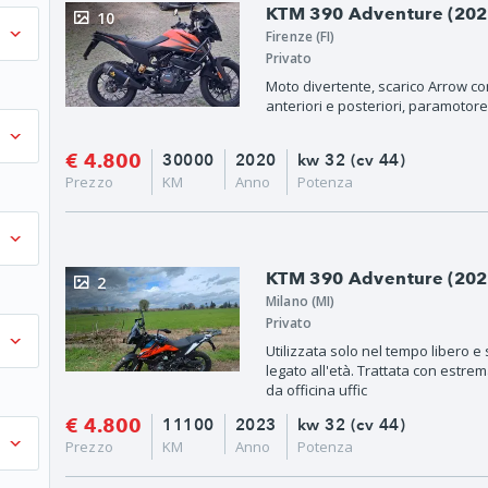
KTM 390 Adventure (202
10
Firenze (FI)
Privato
Moto divertente, scarico Arrow co
anteriori e posteriori, paramotor
€ 4.800
30000
2020
kw 32 (cv 44)
Prezzo
KM
Anno
Potenza
KTM 390 Adventure (2022
2
Milano (MI)
Privato
Utilizzata solo nel tempo libero e
legato all'età. Trattata con estr
da officina uffic
€ 4.800
11100
2023
kw 32 (cv 44)
Prezzo
KM
Anno
Potenza