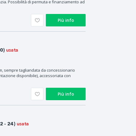
zia. Possibilità di permuta e finanziamento ad
Più info
usata
0)
m, sempre tagliandata da concessionario
ntazione disponibile), accessoriata con
Più info
usata
 - 24)