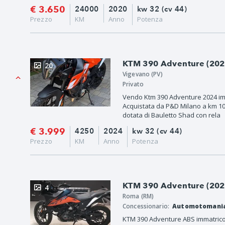
€ 3.650
24000
2020
kw 32 (cv 44)
Prezzo
KM
Anno
Potenza
KTM 390 Adventure (2022
20
Vigevano (PV)
Privato
Vendo Ktm 390 Adventure 2024 im
Acquistata da P&D Milano a km 10
dotata di Bauletto Shad con rela
€ 3.999
4250
2024
kw 32 (cv 44)
Prezzo
KM
Anno
Potenza
KTM 390 Adventure (2022
4
Roma (RM)
Concessionario:
Automotomani
KTM 390 Adventure ABS immatricol