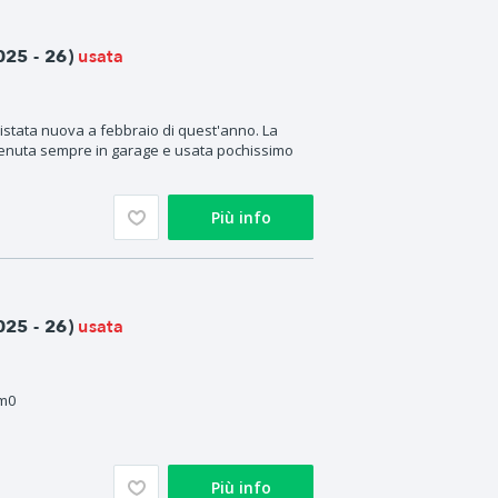
usata
25 - 26)
stata nuova a febbraio di quest'anno. La
 tenuta sempre in garage e usata pochissimo
Più info
usata
25 - 26)
km0
Più info