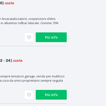
usata
0)
n levacatalizzatore, sospenzioni ohlins
e in alluminio rollbar laterale. Gomme 70%
Più info
usata
 - 24)
 sempre tenuta in garage, vendo per inutilizzo
ema cura da unico proprietario sempre seguita
Più info