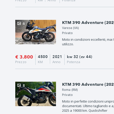
Prezzo
KM
Anno
Potenza
KTM 390 Adventure (202
6
Varese (VA)
Privato
Moto in condizioni eccellenti, mai
utilizzo.
€ 3.800
4500
2021
kw 32 (cv 44)
Prezzo
KM
Anno
Potenza
KTM 390 Adventure (202
8
Roma (RM)
Privato
Moto in perfette condizioni unipr
documentati. Ultimo tagliando e 
2025 a 19000 km. Quickshifter