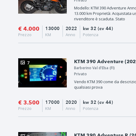
Privato
Modello: KTM 390 Adventure Anno 
13.000 km Proprietà: Acquistata 
rivenditore è scaduta. Stato
€ 4.000
13000
2022
kw 32 (cv 44)
Prezzo
KM
Anno
Potenza
KTM 390 Adventure (202
7
Barberino Val d'Elsa (FI)
Privato
Vendo KTM 390 come da descrizio
qualsiasi prova
€ 3.500
17000
2020
kw 32 (cv 44)
Prezzo
KM
Anno
Potenza
KTM 390 Adventure R (20