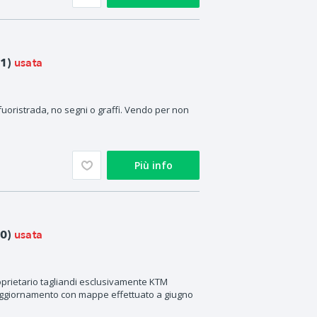
usata
1)
 fuoristrada, no segni o graffi. Vendo per non
Più info
usata
0)
oprietario tagliandi esclusivamente KTM
aggiornamento con mappe effettuato a giugno