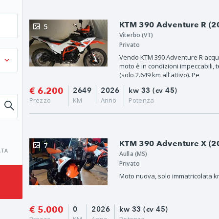
KTM 390 Adventure R (20
5
Viterbo (VT)
Privato
Vendo KTM 390 Adventure R acqui
moto è in condizioni impeccabili,
(solo 2.649 km all'attivo). Pe
€ 6.200
2649
2026
kw 33 (cv 45)
Prezzo
KM
Anno
Potenza
KTM 390 Adventure X (20
7
ATA
Aulla (MS)
Privato
Moto nuova, solo immatricolata 
€ 5.000
0
2026
kw 33 (cv 45)