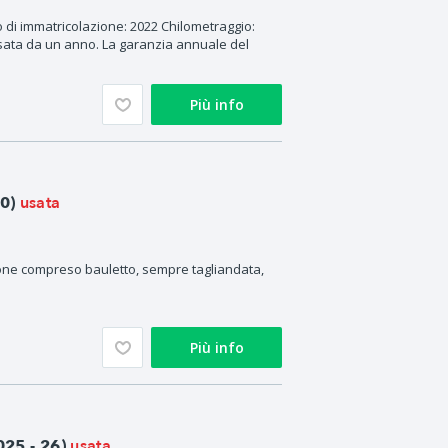
di immatricolazione: 2022 Chilometraggio:
usata da un anno. La garanzia annuale del
Più info
usata
0)
ne compreso bauletto, sempre tagliandata,
Più info
usata
25 - 26)