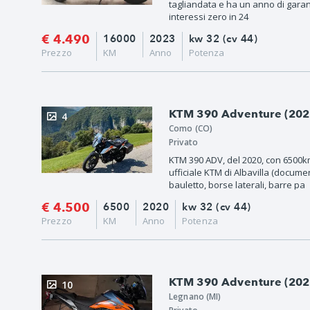
tagliandata e ha un anno di garan
interessi zero in 24
€ 4.490
16000
2023
kw 32 (cv 44)
Prezzo
KM
Anno
Potenza
KTM 390 Adventure (202
4
Como (CO)
Privato
KTM 390 ADV, del 2020, con 6500k
ufficiale KTM di Albavilla (docume
bauletto, borse laterali, barre pa
€ 4.500
6500
2020
kw 32 (cv 44)
Prezzo
KM
Anno
Potenza
KTM 390 Adventure (2022
10
Legnano (MI)