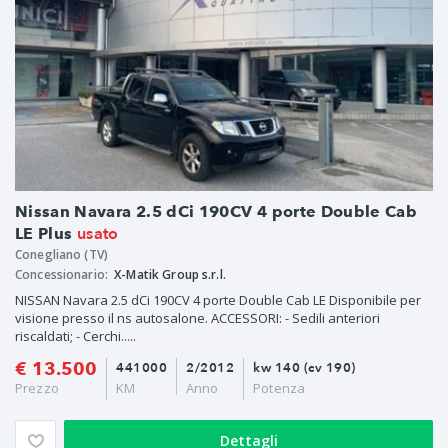
Nissan Navara 2.5 dCi 190CV 4 porte Double Cab
usato
LE Plus
Conegliano (TV)
Concessionario:
X-Matik Group s.r.l.
NISSAN Navara 2.5 dCi 190CV 4 porte Double Cab LE Disponibile per
visione presso il ns autosalone. ACCESSORI: - Sedili anteriori
riscaldati; - Cerchi.....
€ 13.500
441000
2/2012
kw 140 (cv 190)
Prezzo
KM
Anno
Potenza
Dettagli