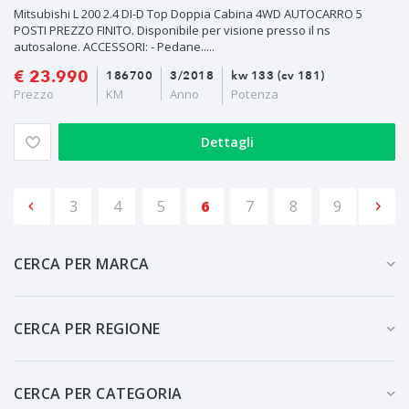
Mitsubishi L 200 2.4 DI-D Top Doppia Cabina 4WD AUTOCARRO 5
POSTI PREZZO FINITO. Disponibile per visione presso il ns
autosalone. ACCESSORI: - Pedane.....
€ 23.990
186700
3/2018
kw 133 (cv 181)
Prezzo
KM
Anno
Potenza
Dettagli
3
4
5
6
7
8
9
CERCA PER MARCA
CERCA PER REGIONE
CERCA PER CATEGORIA