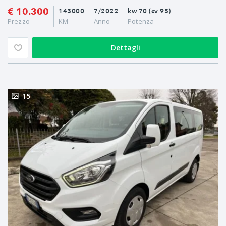
€ 10.300
143000
7/2022
kw 70 (cv 95)
Prezzo
KM
Anno
Potenza
Dettagli
15