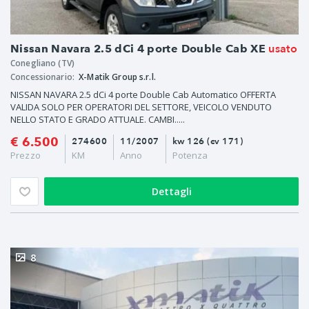
usato
Nissan Navara 2.5 dCi 4 porte Double Cab XE
Conegliano (TV)
Concessionario:
X-Matik Group s.r.l.
NISSAN NAVARA 2.5 dCi 4 porte Double Cab Automatico OFFERTA
VALIDA SOLO PER OPERATORI DEL SETTORE, VEICOLO VENDUTO
NELLO STATO E GRADO ATTUALE. CAMBI.....
€ 6.500
274600
11/2007
kw 126 (cv 171)
Prezzo
KM
Anno
Potenza
Dettagli
8