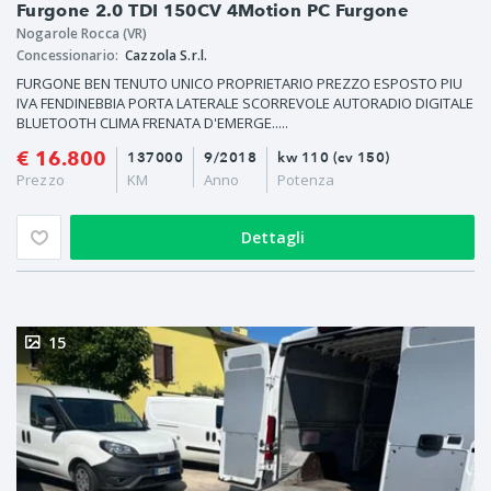
Furgone 2.0 TDI 150CV 4Motion PC Furgone
usato
Business
Nogarole Rocca (VR)
Concessionario:
Cazzola S.r.l.
FURGONE BEN TENUTO UNICO PROPRIETARIO PREZZO ESPOSTO PIU
IVA FENDINEBBIA PORTA LATERALE SCORREVOLE AUTORADIO DIGITALE
BLUETOOTH CLIMA FRENATA D'EMERGE.....
€ 16.800
137000
9/2018
kw 110 (cv 150)
Prezzo
KM
Anno
Potenza
Dettagli
15