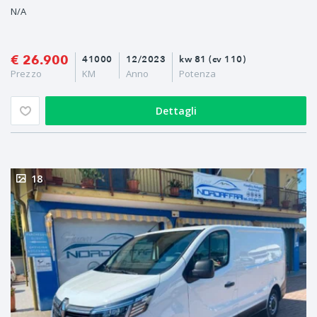
N/A
€ 26.900
41000
12/2023
kw 81 (cv 110)
Prezzo
KM
Anno
Potenza
Dettagli
18