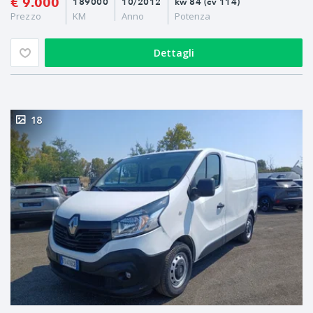
€ 9.000
189000
10/2012
kw 84 (cv 114)
Prezzo
KM
Anno
Potenza
Dettagli
18