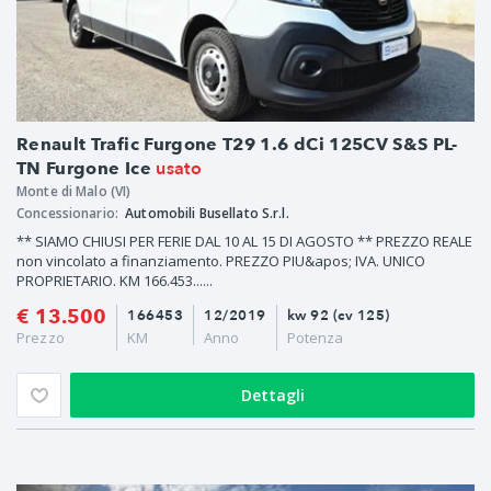
Renault Trafic Furgone T29 1.6 dCi 125CV S&S PL-
usato
TN Furgone Ice
Monte di Malo (VI)
Concessionario:
Automobili Busellato S.r.l.
** SIAMO CHIUSI PER FERIE DAL 10 AL 15 DI AGOSTO ** PREZZO REALE
non vincolato a finanziamento. PREZZO PIU&apos; IVA. UNICO
PROPRIETARIO. KM 166.453......
€ 13.500
166453
12/2019
kw 92 (cv 125)
Prezzo
KM
Anno
Potenza
Dettagli