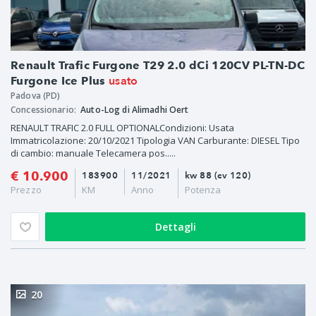
Renault Trafic Furgone T29 2.0 dCi 120CV PL-TN-DC
usato
Furgone Ice Plus
Padova (PD)
Concessionario:
Auto-Log di Alimadhi Oert
RENAULT TRAFIC 2.0 FULL OPTIONALCondizioni: Usata
Immatricolazione: 20/10/2021 Tipologia VAN Carburante: DIESEL Tipo
di cambio: manuale Telecamera pos.....
€ 10.900
183900
11/2021
kw 88 (cv 120)
Prezzo
KM
Anno
Potenza
Dettagli
20