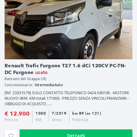
Renault Trafic Furgone T27 1.6 dCi 120CV PC-TN-
usato
DC Furgone
Bassano del Grappa (VI)
Concessionario:
IntermediaAuto
[Rif. 23031579] SOLO CONTATTO TELEFONICO 0424-580145. -MOTORE
NUOVO 0KM -KM totali 171000. -PREZZO SENZA VINCOLI FINANZIARI. -
OBBLIGO DI ACQUISTO .....
€ 12.900
1000
7/2019
kw 89 (cv 121)
Prezzo
KM
Anno
Potenza
Dettagli