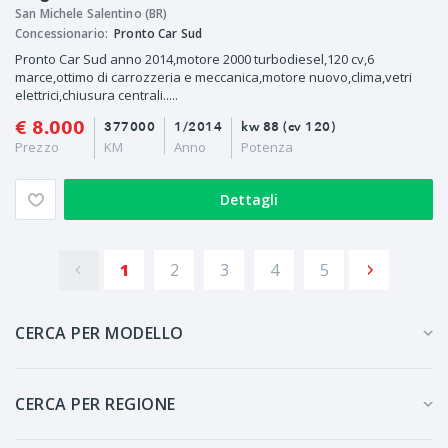
San Michele Salentino (BR)
Concessionario:
Pronto Car Sud
Pronto Car Sud anno 2014,motore 2000 turbodiesel,120 cv,6
marce,ottimo di carrozzeria e meccanica,motore nuovo,clima,vetri
elettrici,chiusura centrali.....
€ 8.000
377000
1/2014
kw 88 (cv 120)
Prezzo
KM
Anno
Potenza
Dettagli
1
2
3
4
5
CERCA PER MODELLO
CERCA PER REGIONE