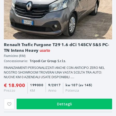
Renault Trafic Furgone T29 1.6 dCi 145CV S&S PC-
usato
TN Intens Heavy
Fiumicino (RM)
Concessionario:
Tripodi Car Group S.r.l.s.
FINANZIAMENTI PERSONALIZZATI ANCHE CON ANTICIPO ZERO NEL
NOSTRO SHOWROOM TROVERAI UNA VASTA SCELTA TRA AUTO:
NUOVE KM 0 AZIENDALI USATE DISPONIBILI .....
€ 18.900
199000
9/2017
kw 107 (cv 145)
Prezzo
KM
Anno
Potenza
Dettagli