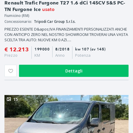
Renault Trafic Furgone T27 1.6 dCi 145CV S&S PC-
usato
TN Furgone Ice
Fiumicino (RM)
Concessionario:
Tripodi Car Group S.r.l.s.
PREZZO ESENTE D&apos;IVA FINANZIAMENTI PERSONALIZZATI ANCHE
CON ANTICIPO ZERO NEL NOSTRO SHOWROOM TROVERAI UNA VASTA
SCELTA TRA AUTO: NUOVE KM 0 AZI.....
€ 12.213
199000
8/2018
kw 107 (cv 145)
Prezzo
KM
Anno
Potenza
Dettagli
15