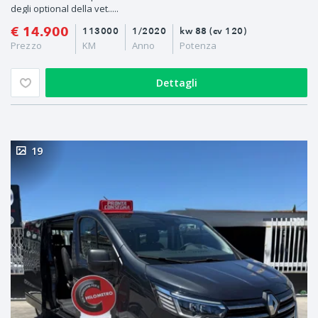
degli optional della vet.....
€ 14.900
113000
1/2020
kw 88 (cv 120)
Prezzo
KM
Anno
Potenza
Dettagli
19