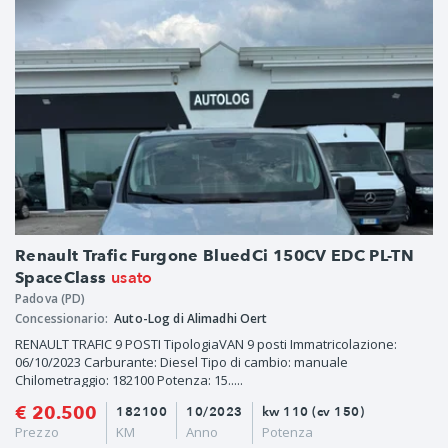
Renault Trafic Furgone BluedCi 150CV EDC PL-TN
usato
SpaceClass
Padova (PD)
Concessionario:
Auto-Log di Alimadhi Oert
RENAULT TRAFIC 9 POSTI TipologiaVAN 9 posti Immatricolazione:
06/10/2023 Carburante: Diesel Tipo di cambio: manuale
Chilometraggio: 182100 Potenza: 15.....
€ 20.500
182100
10/2023
kw 110 (cv 150)
Prezzo
KM
Anno
Potenza