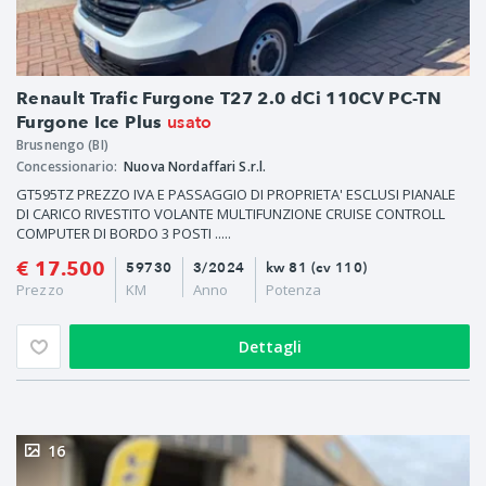
Renault Trafic Furgone T27 2.0 dCi 110CV PC-TN
usato
Furgone Ice Plus
Brusnengo (BI)
Concessionario:
Nuova Nordaffari S.r.l.
GT595TZ PREZZO IVA E PASSAGGIO DI PROPRIETA' ESCLUSI PIANALE
DI CARICO RIVESTITO VOLANTE MULTIFUNZIONE CRUISE CONTROLL
COMPUTER DI BORDO 3 POSTI .....
€ 17.500
59730
3/2024
kw 81 (cv 110)
Prezzo
KM
Anno
Potenza
Dettagli
16