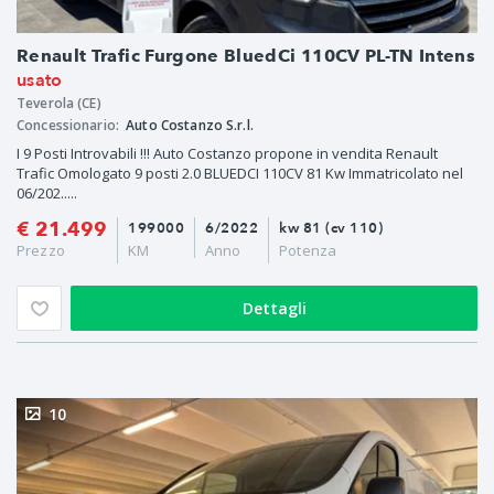
Renault Trafic Furgone BluedCi 110CV PL-TN Intens
usato
Teverola (CE)
Concessionario:
Auto Costanzo S.r.l.
I 9 Posti Introvabili !!! Auto Costanzo propone in vendita Renault
Trafic Omologato 9 posti 2.0 BLUEDCI 110CV 81 Kw Immatricolato nel
06/202.....
€ 21.499
199000
6/2022
kw 81 (cv 110)
Prezzo
KM
Anno
Potenza
Dettagli
10