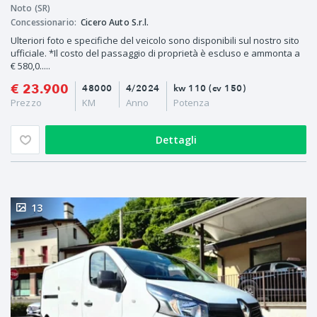
Noto (SR)
Concessionario:
Cicero Auto S.r.l.
Ulteriori foto e specifiche del veicolo sono disponibili sul nostro sito
ufficiale. *Il costo del passaggio di proprietà è escluso e ammonta a
€ 580,0.....
€ 23.900
48000
4/2024
kw 110 (cv 150)
Prezzo
KM
Anno
Potenza
Dettagli
13