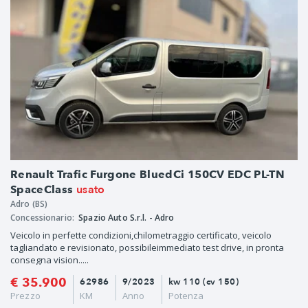
Renault Trafic Furgone BluedCi 150CV EDC PL-TN
usato
SpaceClass
Adro (BS)
Concessionario:
Spazio Auto S.r.l. - Adro
Veicolo in perfette condizioni,chilometraggio certificato, veicolo
tagliandato e revisionato, possibileimmediato test drive, in pronta
consegna vision.....
€ 35.900
62986
9/2023
kw 110 (cv 150)
Prezzo
KM
Anno
Potenza